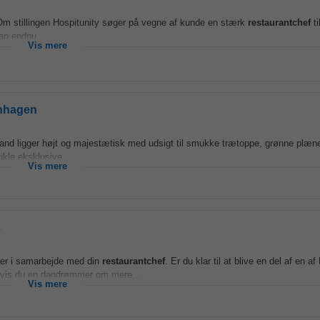
 stillingen Hospitunity søger på vegne af kunde en stærk
restaurantchef
ti
an endnu...
Vis mere
enhagen
d ligger højt og majestætisk med udsigt til smukke trætoppe, grønne plæner,
ikle eksklusive...
Vis mere
s
ter i samarbejde med din
restaurantchef
. Er du klar til at blive en del af en 
 hvis du en dagdrømmer om mere...
Vis mere