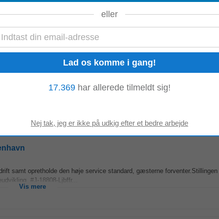
er. Hvor
Restaurantchefens
rolle er mere administrativ, har du større fokus p
eller
unikke oplevelser vi skaber for vores...
Vis mere
 København
17.369
har allerede tilmeldt sig!
København Om stillingen Assisterende
restaurantchef
til Kilden i Haven i Tivol
Vis mere
benhavn
drift samt opretholde den høje service standard, gæsterne forventer.Stillingen 
udvikling. #J-18808-Ljbffr...
Vis mere