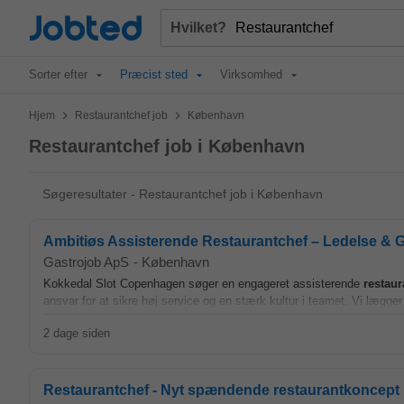
Jobted
Hvilket?
Sorter efter
Præcist sted
Virksomhed
>
>
Hjem
Restaurantchef job
København
Restaurantchef job i København
Søgeresultater - Restaurantchef job i København
Ambitiøs Assisterende Restaurantchef – Ledelse & 
Gastrojob ApS
-
København
Kokkedal Slot Copenhagen søger en engageret assisterende
restaur
ansvar for at sikre høj service og en stærk kultur i teamet. Vi lægge
2 dage siden
Restaurantchef - Nyt spændende restaurantkoncept