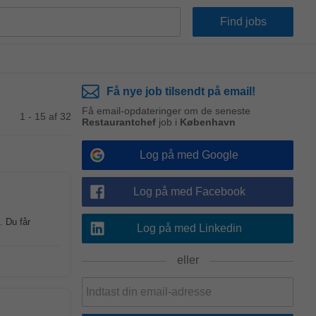
Få nye job tilsendt på email!
Få email-opdateringer om de seneste
1 - 15 af 32
Restaurantchef
job i
København
Log på med Google
Log på med Facebook
. Du får
Log på med Linkedin
eller