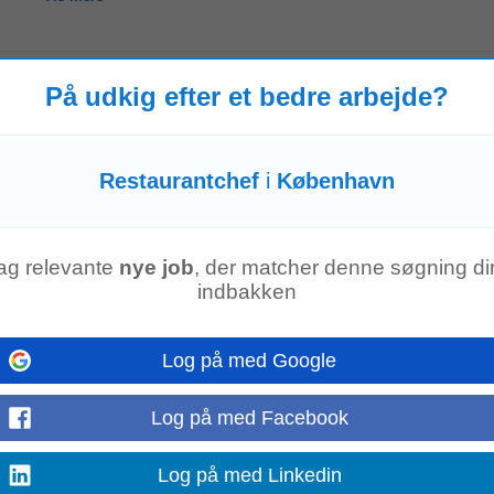
På udkig efter et bedre arbejde?
n Slået op : 29.7.2026 Tiltrædelse : Hurtigst...
er du for gastronomi med kant, kompromisløs gæsteservice og stårkt leders
r vil være med til at sætte...
Restaurantchef
i
København
Vis mere
ag relevante
nye job
, der matcher denne søgning dir
indbakken
lads Et stærkt team med hjælpsomme og engagerede kollegaer Mulighed for fag
og og ansvar Tæt samarbejde med
restaurantchefen
...
Log på med Google
Vis mere
Log på med Facebook
Log på med Linkedin