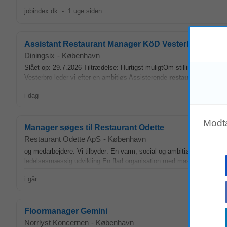
jobindex.dk
-
1 uge siden
Assistant Restaurant Manager KöD Vesterbro, Københav
Diningsix
-
København
Slået op: 29.7.2026 Tiltrædelse: Hurtigst muligtOm stillingenBrænd
Vesterbro leder vi efter en ambitiøs Assisterende
restaurantchef
, de
i dag
Modt
Manager søges til Restaurant Odette
Restaurant Odette ApS
-
København
og medarbejdere. Vi tilbyder: En varm, social og ambitiøs arbejdsp
ledelsesmæssig udvikling En flad organisation med masser af dial
i går
Floormanager Gemini
Norrlyst Koncernen
-
København