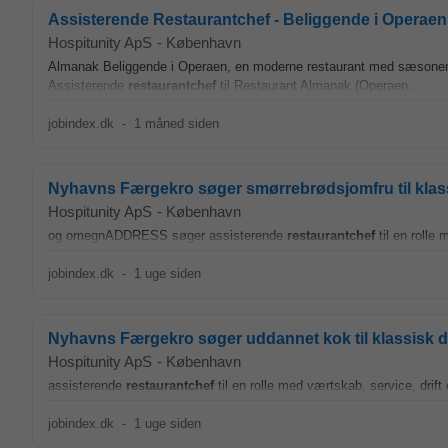
Assisterende Restaurantchef - Beliggende i Operaen
Hospitunity ApS
-
København
Almanak Beliggende i Operaen, en moderne restaurant med sæsonens 
Assisterende
restaurantchef
til Restaurant Almanak (Operaen...
jobindex.dk
-
1 måned siden
Nyhavns Færgekro søger smørrebrødsjomfru til klass
Hospitunity ApS
-
København
og omegnADDRESS søger assisterende
restaurantchef
til en rolle
jobindex.dk
-
1 uge siden
Nyhavns Færgekro søger uddannet kok til klassisk da
Hospitunity ApS
-
København
assisterende
restaurantchef
til en rolle med værtskab, service, drift
jobindex.dk
-
1 uge siden