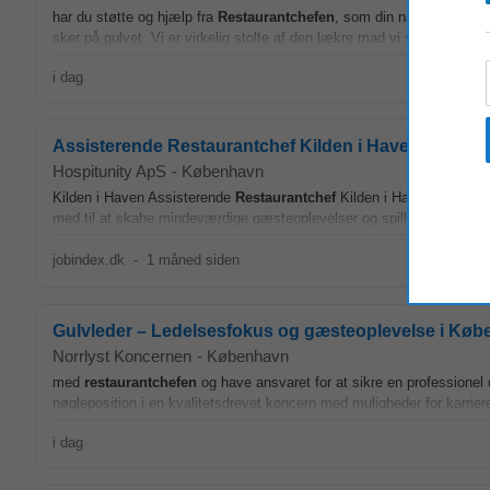
har du støtte og hjælp fra
Restaurantchefen
, som din nærmeste led
sker på gulvet. Vi er virkelig stolte af den lækre mad vi serverer, de 
i dag
Assisterende Restaurantchef Kilden i Haven Tivoli
Hospitunity ApS
-
København
Kilden i Haven Assisterende
Restaurantchef
Kilden i Haven Tivoli 
med til at skabe mindeværdige gæsteoplevelser og spille...
jobindex.dk
-
1 måned siden
Gulvleder – Ledelsesfokus og gæsteoplevelse i Kø
Norrlyst Koncernen
-
København
med
restaurantchefen
og have ansvaret for at sikre en professionel 
nøgleposition i en kvalitetsdrevet koncern med muligheder for karriere
i dag