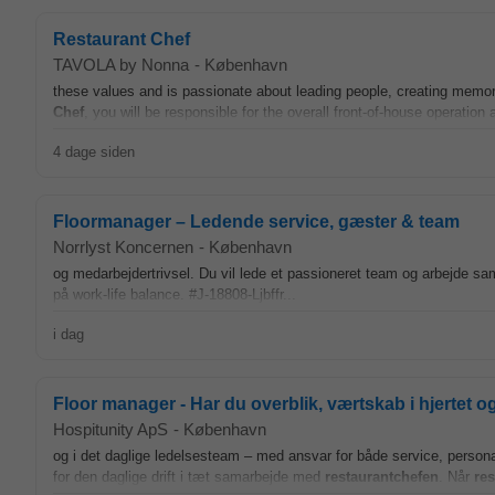
Restaurant Chef
TAVOLA by Nonna
-
København
these values and is passionate about leading people, creating memor
Chef
, you will be responsible for the overall front-of-house operation 
4 dage siden
Floormanager – Ledende service, gæster & team
Norrlyst Koncernen
-
København
og medarbejdertrivsel. Du vil lede et passioneret team og arbejde
på work-life balance. #J-18808-Ljbffr...
i dag
Floor manager - Har du overblik, værtskab i hjertet og 
Hospitunity ApS
-
København
og i det daglige ledelsesteam – med ansvar for både service, person
for den daglige drift i tæt samarbejde med
restaurantchefen
. Når
re