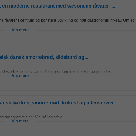
, en moderne restaurant med sæsonens råvarer i...
råvarer i centrum og konstant udvikling og højt gastronomis niveau Om stil
Vis mere
isk dansk smørrebrød, sildebord og...
 med værtskab, service, drift og gæsteoplevelser.Vis på jobindex...
Vis mere
nsk køkken, smørrebrød, frokost og aftenservice...
 og gæsteoplevelser.Vis på jobindex...
Vis mere