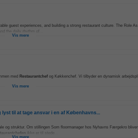
able guest experiences, and building a strong restaurant culture. The Role A
and the daily rhythm of...
Vis mere
 sammen med
Restaurantchef
og Køkkenchef. Vi tilbyder en dynamisk arbejdsp
Vis mere
lyst til at tage ansvar i en af Københavns...
ale og struktur. Om stillingen Som floormanager hos Nyhavns Færgekro bliver
staurantchefen
ikke er til stede...
Vis mere