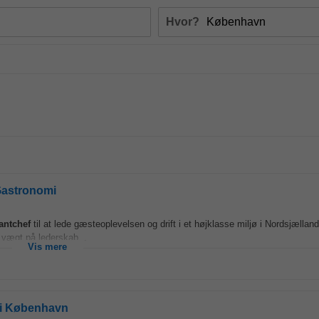
Hvor?
Gastronomi
antchef
til at lede gæsteoplevelsen og drift i et højklasse miljø i Nordsjælland
r vægt på lederskab...
Vis mere
 i København