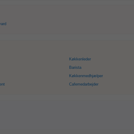
vard
Køkkenleder
Barista
Køkkenmedhjælper
ent
Cafemedarbejder