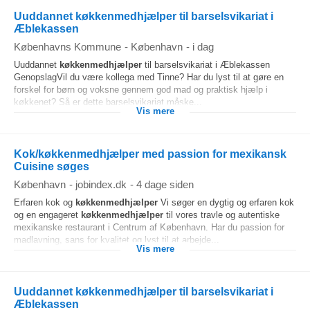
Uuddannet køkkenmedhjælper til barselsvikariat i
Æblekassen
Københavns Kommune
-
København
-
i dag
Uuddannet
køkkenmedhjælper
til barselsvikariat i Æblekassen
GenopslagVil du være kollega med Tinne? Har du lyst til at gøre en
forskel for børn og voksne gennem god mad og praktisk hjælp i
køkkenet? Så er dette barselsvikariat måske...
Vis mere
Kok/køkkenmedhjælper med passion for mexikansk
Cuisine søges
København
-
jobindex.dk
-
4 dage siden
Erfaren kok og
køkkenmedhjælper
Vi søger en dygtig og erfaren kok
og en engageret
køkkenmedhjælper
til vores travle og autentiske
mexikanske restaurant i Centrum af København. Har du passion for
madlavning, sans for kvalitet og lyst til at arbejde...
Vis mere
Uuddannet køkkenmedhjælper til barselsvikariat i
Æblekassen