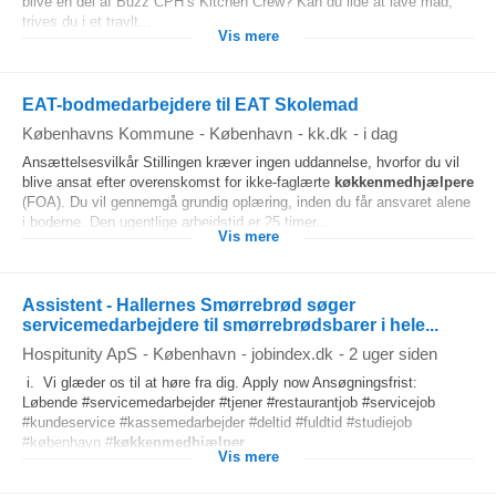
blive en del af Buzz CPH’s Kitchen Crew? Kan du lide at lave mad,
trives du i et travlt...
Vis mere
EAT-bodmedarbejdere til EAT Skolemad
Københavns Kommune
-
København
-
kk.dk
-
i dag
Ansættelsesvilkår Stillingen kræver ingen uddannelse, hvorfor du vil
blive ansat efter overenskomst for ikke-faglærte
køkkenmedhjælpere
(FOA). Du vil gennemgå grundig oplæring, inden du får ansvaret alene
i boderne. Den ugentlige arbejdstid er 25 timer...
Vis mere
Assistent - Hallernes Smørrebrød søger
servicemedarbejdere til smørrebrødsbarer i hele...
Hospitunity ApS
-
København
-
jobindex.dk
-
2 uger siden
i. Vi glæder os til at høre fra dig. Apply now Ansøgningsfrist:
Løbende #servicemedarbejder #tjener #restaurantjob #servicejob
#kundeservice #kassemedarbejder #deltid #fuldtid #studiejob
#københavn #
køkkenmedhjælper
...
Vis mere