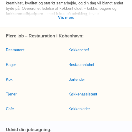
kreativitet, kvalitet og stærkt samarbejde, og din dag vil blandt andet
byde på: Overordnet ledelse af køkkenholdet – kokke, bagere og
køkkenmedhjælpere
– med fokus på udvikling, trivsel...
Vis mere
Flere job – Restauration i København:
Restaurant
Køkkenchef
Bager
Restaurantchef
Kok
Bartender
Tjener
Køkkenassistent
Cafe
Køkkenleder
Udvid din jobsøgning: