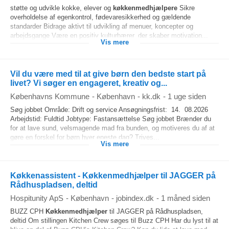
støtte og udvikle kokke, elever og
køkkenmedhjælpere
Sikre
overholdelse af egenkontrol, fødevaresikkerhed og gældende
standarder Bidrage aktivt til udvikling af menuer, koncepter og
arbejdsgange Være en positiv kulturbærer, der skaber motivation...
Vis mere
Vil du være med til at give børn den bedste start på
livet? Vi søger en engageret, kreativ og...
Københavns Kommune
-
København
-
kk.dk
-
1 uge siden
Søg jobbet Område: Drift og service Ansøgningsfrist: 14. 08.2026
Arbejdstid: Fuldtid Jobtype: Fastansættelse Søg jobbet Brænder du
for at lave sund, velsmagende mad fra bunden, og motiveres du af at
gøre en forskel for børn hver eneste dag? Trives...
Vis mere
Køkkenassistent - Køkkenmedhjælper til JAGGER på
Rådhuspladsen, deltid
Hospitunity ApS
-
København
-
jobindex.dk
-
1 måned siden
BUZZ CPH
Køkkenmedhjælper
til JAGGER på Rådhuspladsen,
deltid Om stillingen Kitchen Crew søges til Buzz CPH Har du lyst til at