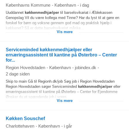
Københavns Kommune
-
København
-
i dag
Uuddannet
køkkenmedhjælper
til barselsvikariat i Æblekassen
Genopslag Vil du være kollega med Tinne? Har du lyst til at gøre en
forskel for børn og voksne gennem god mad og praktisk hjælp i
køkkenet? Så er dette barselsvikariat måske...
Vis mere
Serviceminded køkkenmedhjælper eller
ernæringsassistent til kantine på Østerbro – Center
for...
Region Hovedstaden
-
København
-
jobindex.dk
-
2 dage siden
Skip to main Gå til Regionh.dk/job Søg job i Region Hovedstaden
Region Hovedstaden søger Serviceminded
køkkenmedhjælper
eller
ernæringsassistent til kantine på Østerbro – Center for Ejendomme
Ønsker du et spændende job i vores...
Vis mere
Køkken Souschef
Charlottehaven
-
København
-
i går