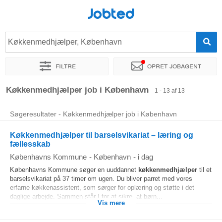
Jobted
Køkkenmedhjælper, København
Filtre
Opret jobagent
Sorter efter
Præcist sted
Virksomhed
Køkkenmedhjælper job i København
1 - 13 af 13
Søgeresultater - Køkkenmedhjælper job i København
Køkkenmedhjælper til barselsvikariat – læring og
fællesskab
Københavns Kommune
-
København
-
i dag
Københavns Kommune søger en uuddannet
køkkenmedhjælper
til et
barselsvikariat på 37 timer om ugen. Du bliver parret med vores
erfarne køkkenassistent, som sørger for oplæring og støtte i det
daglige arbejde. Sammen står I for at sikre, at børn...
Vis mere