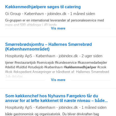
Køkkenmedhjælpere søges til catering
Gi Group
-
København
-
jobindex.dk
-
1 måned siden
Gi-gruppen er en international leverandør af personaleservice med
mere end 500 afdelinger i 40 lande.
Vis mere
Smørrebrødsjomfru – Hallernes Smørrebrød
(Københavnsområdet)
Hospitunity ApS
-
København
-
jobindex.dk
-
2 uger siden
tjener #restaurantjob #servicejob #kundeservice #kassemedarbejder
#deltid #fuldtid #studiejob #københavn #
køkkenmedhjælper
#cook
#kok #ekspedient Ansøgninger er håndteret af: Hallernes Smørrebrød
Job detaljer...
Vis mere
Som køkkenchef hos Nyhavns Færgekro får du
ansvar for at løfte køkkenet til næste niveau – både...
Hospitunity ApS
-
København
-
jobindex.dk
-
1 måned siden
både gastronomisk og organisatorisk. Du bliver drivkraften bag