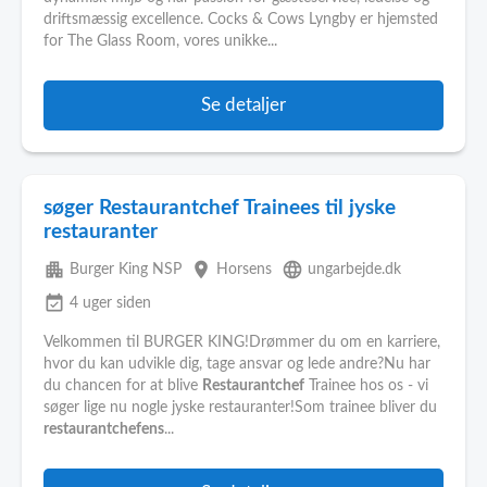
driftsmæssig excellence. Cocks & Cows Lyngby er hjemsted
for The Glass Room, vores unikke...
Se detaljer
søger Restaurantchef Trainees til jyske
restauranter
apartment
place
language
Burger King NSP
Horsens
ungarbejde.dk
event_available
4 uger siden
Velkommen til BURGER KING!Drømmer du om en karriere,
hvor du kan udvikle dig, tage ansvar og lede andre?Nu har
du chancen for at blive
Restaurantchef
Trainee hos os - vi
søger lige nu nogle jyske restauranter!Som trainee bliver du
restaurantchefens
...