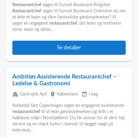
Restaurantchef
søges til Sunset Boulevard Ringsted
Restaurantchef
søges til Sunset Boulevard Drømmer du om
at lede et team og sikre fantastiske gæsteoplevelser? Vi
søger en engageret
restaurantchef
, der leder og motiverer
vores team og sikrer...
Se detaljer
Ambitiøs Assisterende Restaurantchef –
Ledelse & Gastronomi
apartment
place
event_available
Gastrojob ApS
København
i dag
Kokkedal Slot Copenhagen søger en engageret assisterende
restaurantchef
til at lede gæsteoplevelsen og drift i et
højklasse miljø i Nordsjælland. Du får ansvar for at sikre høj
service og en stærk kultur i teamet. Vi lægger vægt på
lederskab...