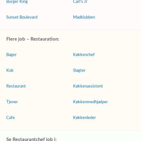
Burger King
Carl's Jr
Sunset Boulevard
Madklubben
Flere job – Restauration:
Bager
Køkkenchef
Kok
Slagter
Restaurant
Køkkenassistent
Tjener
Køkkenmedhjælper
Cafe
Køkkenleder
Se Restaurantchef job i: