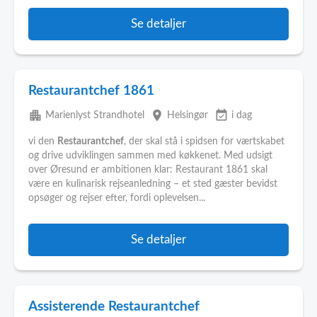
Se detaljer
Restaurantchef 1861
apartment
place
event_available
Marienlyst Strandhotel
Helsingør
i dag
vi den
Restaurantchef
, der skal stå i spidsen for værtskabet
og drive udviklingen sammen med køkkenet. Med udsigt
over Øresund er ambitionen klar: Restaurant 1861 skal
være en kulinarisk rejseanledning – et sted gæster bevidst
opsøger og rejser efter, fordi oplevelsen...
Se detaljer
Assisterende Restaurantchef