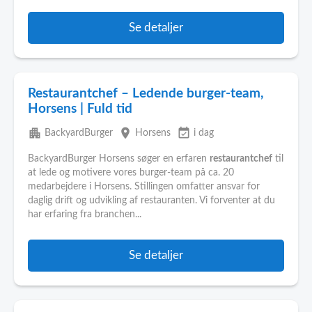
Se detaljer
Restaurantchef – Ledende burger-team,
Horsens | Fuld tid
apartment
place
event_available
BackyardBurger
Horsens
i dag
BackyardBurger Horsens søger en erfaren
restaurantchef
til
at lede og motivere vores burger-team på ca. 20
medarbejdere i Horsens. Stillingen omfatter ansvar for
daglig drift og udvikling af restauranten. Vi forventer at du
har erfaring fra branchen...
Se detaljer