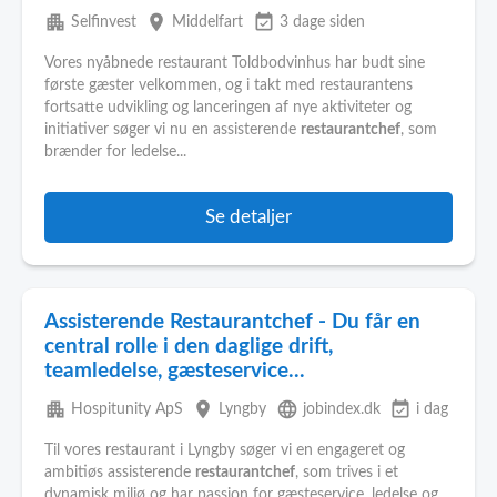
apartment
place
event_available
Selfinvest
Middelfart
3 dage siden
Vores nyåbnede restaurant Toldbodvinhus har budt sine
første gæster velkommen, og i takt med restaurantens
fortsatte udvikling og lanceringen af nye aktiviteter og
initiativer søger vi nu en assisterende
restaurantchef
, som
brænder for ledelse...
Se detaljer
Assisterende Restaurantchef - Du får en
central rolle i den daglige drift,
teamledelse, gæsteservice...
apartment
place
language
event_available
Hospitunity ApS
Lyngby
jobindex.dk
i dag
Til vores restaurant i Lyngby søger vi en engageret og
ambitiøs assisterende
restaurantchef
, som trives i et
dynamisk miljø og har passion for gæsteservice, ledelse og