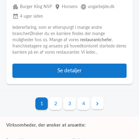
apartment
place
language
Burger King NSP
Horsens
ungarbejde.dk
event_available
4 uger siden
ledererfaring, som er efterspurgt i mange andre
brancherØnsker du en karriere findes der mange
muligheder hos os. Mange af vores
restaurantchefer
,
franchisetagere og ansatte på hovedkontoret startede deres
karriere på en af vores restauranter. Vi leder...
Se detaljer
1
2
3
4
Virksomheder, der ønsker at ansætte: