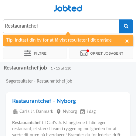
Jobted
Restaurantchef
Tip: Indtast din by for at få vist resultater i dit område
Filtre
Opret jobagent
Restaurantchef job
Sorter efter
Virksomhed
1 - 15 af 110
Søgeresultater - Restaurantchef job
Restaurantchef - Nyborg
apartment
place
event_available
Carl's Jr. Danmark
Nyborg
i dag
Restaurantchef
til Carl’s Jr. Få nøglerne til din egen
restaurant, et stærkt team i ryggen og muligheden for at
sætte dit præg på hverdagen! Brænder du for ledelse, drift