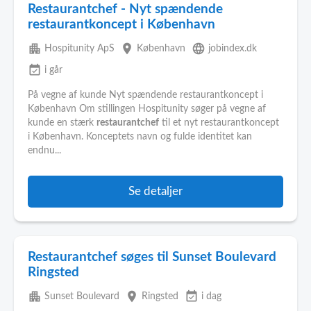
Restaurantchef - Nyt spændende
restaurantkoncept i København
apartment
place
language
Hospitunity ApS
København
jobindex.dk
event_available
i går
På vegne af kunde Nyt spændende restaurantkoncept i
København Om stillingen Hospitunity søger på vegne af
kunde en stærk
restaurantchef
til et nyt restaurantkoncept
i København. Konceptets navn og fulde identitet kan
endnu...
Se detaljer
Restaurantchef søges til Sunset Boulevard
Ringsted
apartment
place
event_available
Sunset Boulevard
Ringsted
i dag