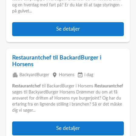
og en hverdag med fart på? Er du klar til at tage styringen -
på gulvet...
Se detaljer
Restaurantchef til BackardBurger i
Horsens
apartment
place
event_available
BackyardBurger
Horsens
i dag
Restaurantchef
til BackardBurger i Horsens
Restaurantchef
søges til BackyardBurger Horsens Drømmer du om at få
ansvaret for driften af Horsens nye burgerjoint? Og har du
erfaring fra en lignende stilling i branchen? Så er det måske
dig vi søger...
Se detaljer