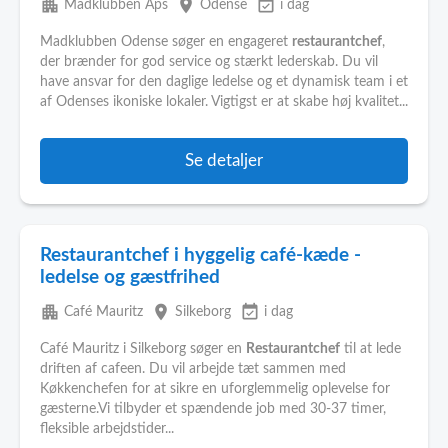
apartment
place
event_available
Madklubben Aps
Odense
i dag
Madklubben Odense søger en engageret
restaurantchef
,
der brænder for god service og stærkt lederskab. Du vil
have ansvar for den daglige ledelse og et dynamisk team i et
af Odenses ikoniske lokaler. Vigtigst er at skabe høj kvalitet...
Se detaljer
Restaurantchef i hyggelig café-kæde -
ledelse og gæstfrihed
apartment
place
event_available
Café Mauritz
Silkeborg
i dag
Café Mauritz i Silkeborg søger en
Restaurantchef
til at lede
driften af cafeen. Du vil arbejde tæt sammen med
Køkkenchefen for at sikre en uforglemmelig oplevelse for
gæsterne.Vi tilbyder et spændende job med 30-37 timer,
fleksible arbejdstider...