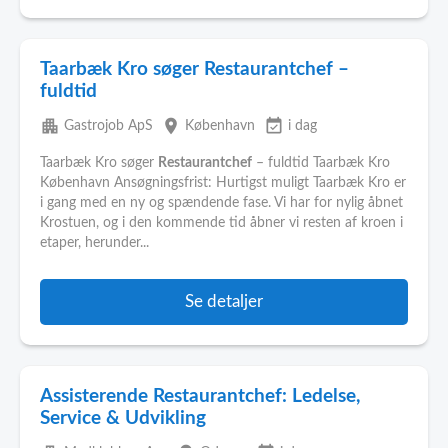
Taarbæk Kro søger Restaurantchef –
fuldtid
apartment
place
event_available
Gastrojob ApS
København
i dag
Taarbæk Kro søger
Restaurantchef
– fuldtid Taarbæk Kro
København Ansøgningsfrist: Hurtigst muligt Taarbæk Kro er
i gang med en ny og spændende fase. Vi har for nylig åbnet
Krostuen, og i den kommende tid åbner vi resten af kroen i
etaper, herunder...
Se detaljer
Assisterende Restaurantchef: Ledelse,
Service & Udvikling