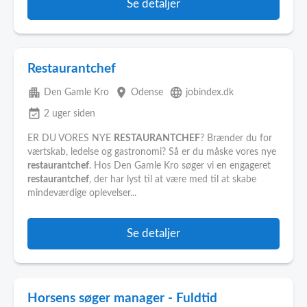
Se detaljer
Restaurantchef
apartment
place
language
Den Gamle Kro
Odense
jobindex.dk
event_available
2 uger siden
ER DU VORES NYE
RESTAURANTCHEF
? Brænder du for
værtskab, ledelse og gastronomi? Så er du måske vores nye
restaurantchef
. Hos Den Gamle Kro søger vi en engageret
restaurantchef
, der har lyst til at være med til at skabe
mindeværdige oplevelser...
Se detaljer
Horsens søger manager - Fuldtid