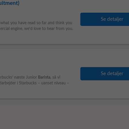
uitment)
Se detaljer
hat you have read so far and think you
rcial engine, we'd love to hear from you.
Se detaljer
tarbucks’ næste Junior
Barista
, så vi
arbejder i Starbucks – uanset niveau –