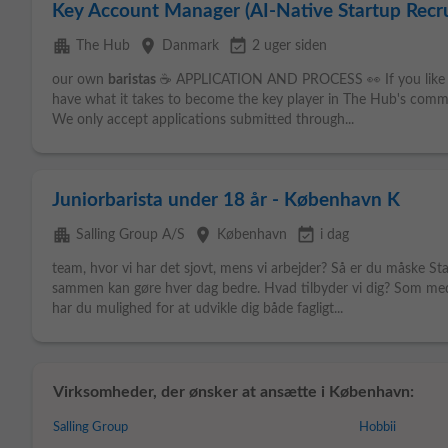
Key Account Manager (AI-Native Startup Recr
apartment
place
event_available
The Hub
Danmark
2 uger siden
our own
baristas
☕️ APPLICATION AND PROCESS 👀 If you like w
have what it takes to become the key player in The Hub's comme
We only accept applications submitted through...
Juniorbarista under 18 år - København K
apartment
place
event_available
Salling Group A/S
København
i dag
team, hvor vi har det sjovt, mens vi arbejder? Så er du måske S
sammen kan gøre hver dag bedre. Hvad tilbyder vi dig? Som med
har du mulighed for at udvikle dig både fagligt...
Virksomheder, der ønsker at ansætte i København:
Salling Group
Hobbii