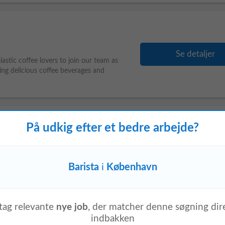
Se detaljer
tic coffee lovers to join our team as
ing delicious coffee beverages and
På udkig efter et bedre arbejde?
Se detaljer
ed tjener til vores klassiske franske
Barista
i
København
urantliv.Du bliver...
g Included)
ag relevante
nye job
, der matcher denne søgning dire
indbakken