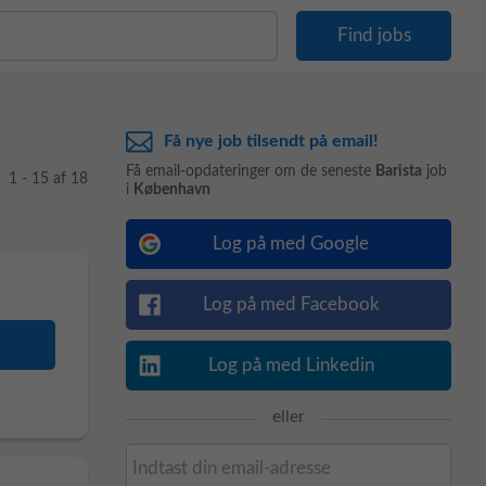
Få nye job tilsendt på email!
Få email-opdateringer om de seneste
Barista
job
1 - 15 af 18
i
København
Log på med Google
Log på med Facebook
Log på med Linkedin
eller