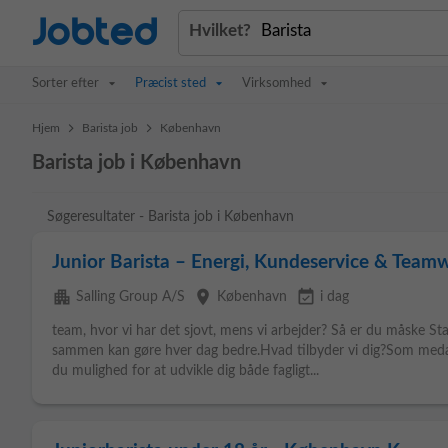
Jobted
Hvilket?
Sorter efter
Præcist sted
Virksomhed
>
>
Hjem
Barista job
København
Barista job i København
Søgeresultater - Barista job i København
Junior Barista – Energi, Kundeservice & Team
apartment
place
event_available
Salling Group A/S
København
i dag
team, hvor vi har det sjovt, mens vi arbejder? Så er du måske S
sammen kan gøre hver dag bedre.Hvad tilbyder vi dig?Som medar
du mulighed for at udvikle dig både fagligt...