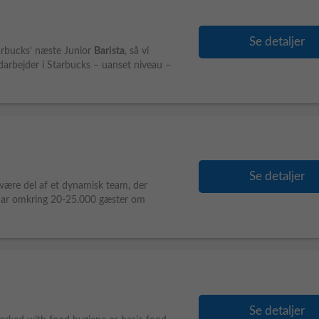
Se detaljer
tarbucks’ næste Junior
Barista
, så vi
arbejder i Starbucks – uanset niveau –
Se detaljer
være del af et dynamisk team, der
 har omkring 20-25.000 gæster om
Se detaljer