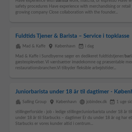
Have experience with
barista
work, matcha, or espresso Have wo
safety procedures Have experience with merchandising or retail v
growing company Close collaboration with the founder...
Fuldtids Tjener & Barista – Service i topklasse
apartment
place
event_available
Mad & Kaffe
København
i dag
Mad & Kaffe i Sundbyerne søger en dedikeret fuldtidstjener/
bari
gæsteoplevelser. Vi værdsætter imødekomne og præsentable med
restaurationsbranchen.Vi tilbyder fleksible arbejdstider...
Juniorbarista under 18 år til dagtimer - Købe
apartment
place
language
event_available
Salling Group
København
jobindex.dk
1 uge si
stillingerforside › job › ledige stillingerJuniorbarista under 18 å
under 18 år til Starbucks – dagtimer Er du under 18 år og har et 
Starbucks er vores kunder altid i centrum...