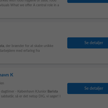
rked with food hygiene or basic food
isuals What we offer A central role in a
Se detaljer
sta
, der brænder for at skabe unikke
arbejdere med erfaring fra
nhavn K
den
Se detaljer
r til dagtimer - København KJunior
Barista
sabbatår, så er det netop DIG, vi søger! I