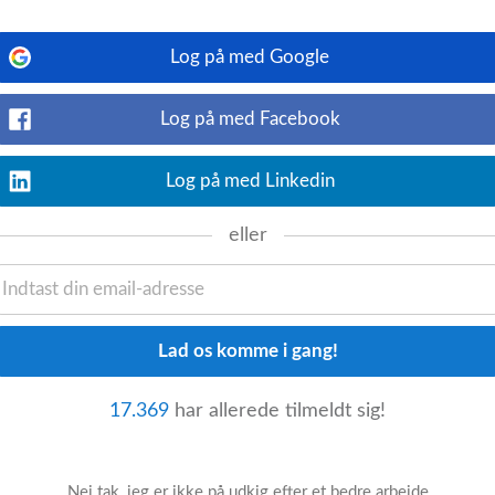
Se detaljer
to join our team for a short-term posting.
Log på med Google
riendly service in a lively cafe setting.No
Log på med Facebook
Log på med Linkedin
Se detaljer
eller
nesday made by our lovely Piccoline
Massage sessions every second Monday
17.369
har allerede tilmeldt sig!
Se detaljer
rænder du for at give dine gæster en
er af social omgang? Så er det måske du,