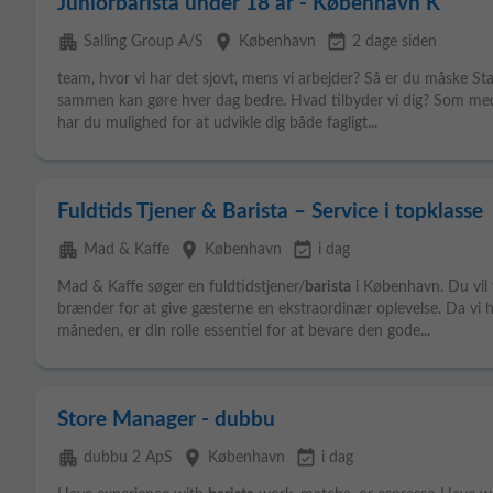
Juniorbarista under 18 år - København K
apartment
place
event_available
Salling Group A/S
København
2 dage siden
team, hvor vi har det sjovt, mens vi arbejder? Så er du måske S
sammen kan gøre hver dag bedre. Hvad tilbyder vi dig? Som med
har du mulighed for at udvikle dig både fagligt...
Fuldtids Tjener & Barista – Service i topklasse
apartment
place
event_available
Mad & Kaffe
København
i dag
Mad & Kaffe søger en fuldtidstjener/
barista
i København. Du vil 
brænder for at give gæsterne en ekstraordinær oplevelse. Da vi
måneden, er din rolle essentiel for at bevare den gode...
Store Manager - dubbu
apartment
place
event_available
dubbu 2 ApS
København
i dag