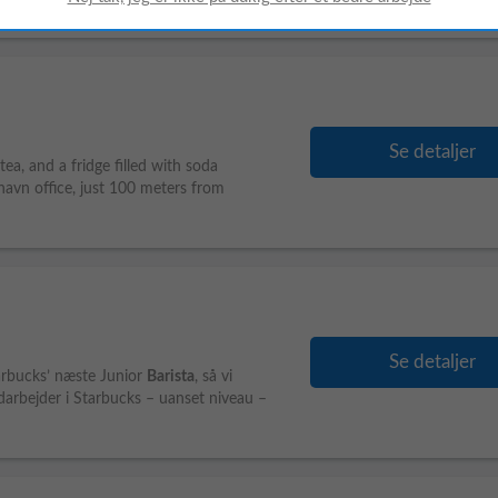
Se detaljer
tea, and a fridge filled with soda
vn office, just 100 meters from
Se detaljer
tarbucks’ næste Junior
Barista
, så vi
arbejder i Starbucks – uanset niveau –