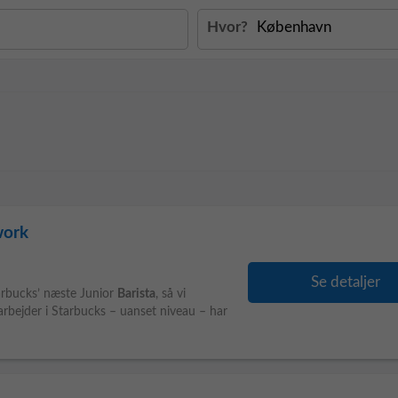
Hvor?
work
Se detaljer
tarbucks’ næste Junior
Barista
, så vi
bejder i Starbucks – uanset niveau – har