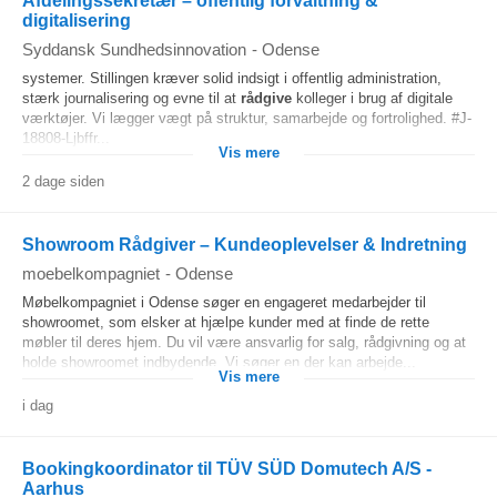
Afdelingssekretær – offentlig forvaltning &
digitalisering
Syddansk Sundhedsinnovation
-
Odense
systemer. Stillingen kræver solid indsigt i offentlig administration,
stærk journalisering og evne til at
rådgive
kolleger i brug af digitale
værktøjer. Vi lægger vægt på struktur, samarbejde og fortrolighed. #J-
18808-Ljbffr...
Vis mere
2 dage siden
Showroom Rådgiver – Kundeoplevelser & Indretning
moebelkompagniet
-
Odense
Møbelkompagniet i Odense søger en engageret medarbejder til
showroomet, som elsker at hjælpe kunder med at finde de rette
møbler til deres hjem. Du vil være ansvarlig for salg, rådgivning og at
holde showroomet indbydende. Vi søger en der kan arbejde...
Vis mere
i dag
Bookingkoordinator til TÜV SÜD Domutech A/S -
Aarhus