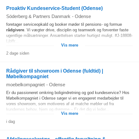
Proaktiv Kundeservice-Student (Odense)
Söderberg & Partners Danmark
-
Odense
foretager serviceopkald og booker møder til pensions- og formue
rådgivere
. Vi vægter drive, disciplin og teamwork og forventer faste
ugentlige målsætninger. Ansættelsen starter hurtigst muligt. #J-18808-
Ljbffr...
Vis mere
2 dage siden
Rådgiver til showroom i Odense (fuldtid) |
Møbelkompagniet
moebelkompagniet
-
Odense
Er du passioneret omkring boligindretning og god kundeservice? Hos
Møbelkompagniet i Odense søger vi en engageret medarbejder til
vores showroom, som motiveres af at matche møbler ud fra
kundernes behov, hjem og drømme – Er det dig vi leder...
Vis mere
i dag