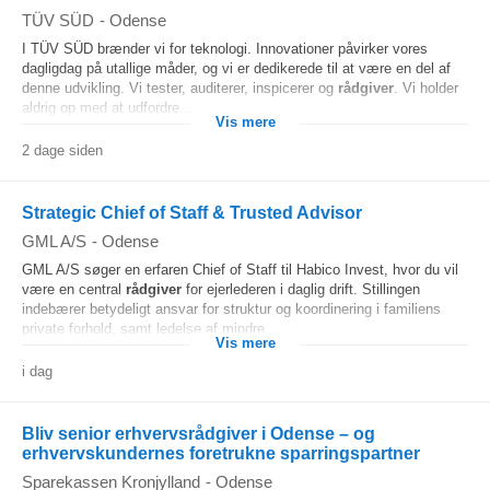
TÜV SÜD
-
Odense
I TÜV SÜD brænder vi for teknologi. Innovationer påvirker vores
dagligdag på utallige måder, og vi er dedikerede til at være en del af
denne udvikling. Vi tester, auditerer, inspicerer og
rådgiver
. Vi holder
aldrig op med at udfordre...
Vis mere
2 dage siden
Strategic Chief of Staff & Trusted Advisor
GML A/S
-
Odense
GML A/S søger en erfaren Chief of Staff til Habico Invest, hvor du vil
være en central
rådgiver
for ejerlederen i daglig drift. Stillingen
indebærer betydeligt ansvar for struktur og koordinering i familiens
private forhold, samt ledelse af mindre...
Vis mere
i dag
Bliv senior erhvervsrådgiver i Odense – og
erhvervskundernes foretrukne sparringspartner
Sparekassen Kronjylland
-
Odense