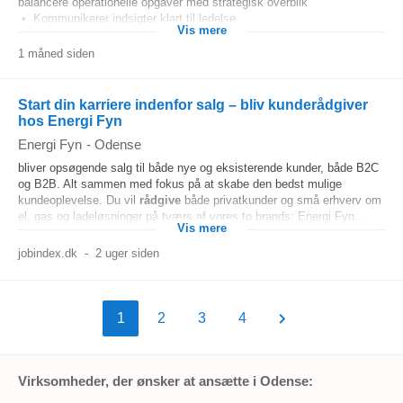
balancere operationelle opgaver med strategisk overblik
• Kommunikerer indsigter klart til ledelse...
Vis mere
1 måned siden
Start din karriere indenfor salg – bliv kunderådgiver
hos Energi Fyn
Energi Fyn
-
Odense
bliver opsøgende salg til både nye og eksisterende kunder, både B2C
og B2B. Alt sammen med fokus på at skabe den bedst mulige
kundeoplevelse. Du vil
rådgive
både privatkunder og små erhverv om
el, gas og ladeløsninger på tværs af vores to brands: Energi Fyn...
Vis mere
jobindex.dk
-
2 uger siden
1
2
3
4
Virksomheder, der ønsker at ansætte i Odense: