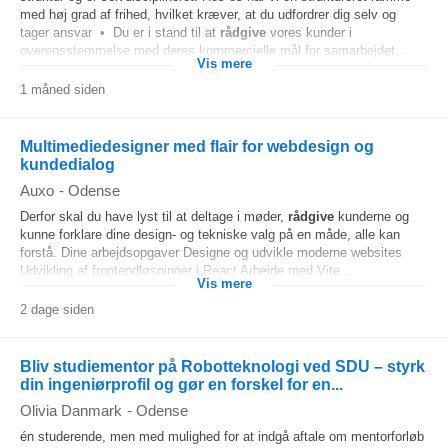
med høj grad af frihed, hvilket kræver, at du udfordrer dig selv og
tager ansvar • Du er i stand til at
rådgive
vores kunder i
overensstemmelse med deres kommercielle mål for samarbejdet...
Vis mere
1 måned siden
Multimediedesigner med flair for webdesign og
kundedialog
Auxo
-
Odense
Derfor skal du have lyst til at deltage i møder,
rådgive
kunderne og
kunne forklare dine design- og tekniske valg på en måde, alle kan
forstå. Dine arbejdsopgaver Designe og udvikle moderne websites
Udvikling af frontendløsninger i React Arbejde med Vite...
Vis mere
2 dage siden
Bliv studiementor på Robotteknologi ved SDU – styrk
din ingeniørprofil og gør en forskel for en...
Olivia Danmark
-
Odense
én studerende, men med mulighed for at indgå aftale om mentorforløb