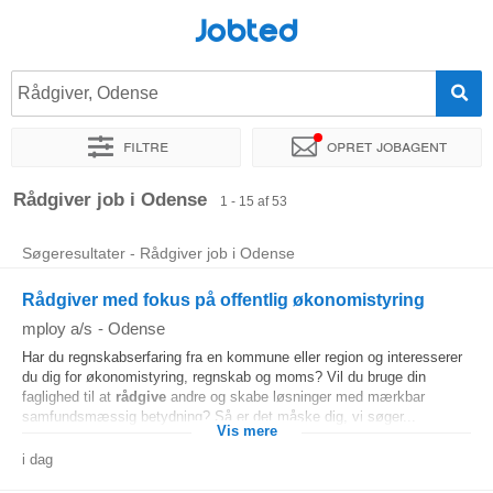
Jobted
Rådgiver, Odense
Filtre
Opret jobagent
Sorter efter
Præcist sted
Virksomhed
Rekrutteringsburea
Rådgiver job i Odense
1 - 15 af 53
Søgeresultater - Rådgiver job i Odense
Rådgiver med fokus på offentlig økonomistyring
mploy a/s
-
Odense
Har du regnskabserfaring fra en kommune eller region og interesserer
du dig for økonomistyring, regnskab og moms? Vil du bruge din
faglighed til at
rådgive
andre og skabe løsninger med mærkbar
samfundsmæssig betydning? Så er det måske dig, vi søger...
Vis mere
i dag