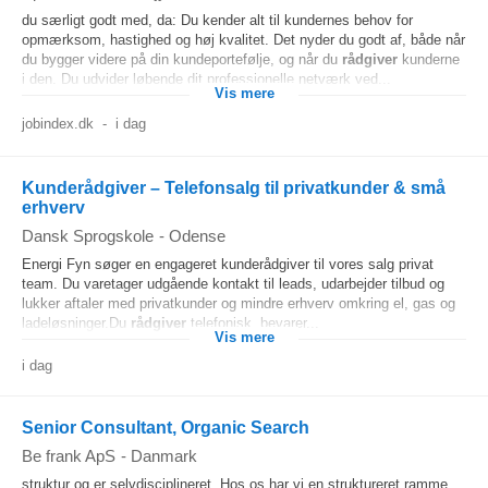
du særligt godt med, da: Du kender alt til kundernes behov for
opmærksom, hastighed og høj kvalitet. Det nyder du godt af, både når
du bygger videre på din kundeportefølje, og når du
rådgiver
kunderne
i den. Du udvider løbende dit professionelle netværk ved...
Vis mere
jobindex.dk
-
i dag
Kunderådgiver – Telefonsalg til privatkunder & små
erhverv
Dansk Sprogskole
-
Odense
Energi Fyn søger en engageret kunderådgiver til vores salg privat
team. Du varetager udgående kontakt til leads, udarbejder tilbud og
lukker aftaler med privatkunder og mindre erhverv omkring el, gas og
ladeløsninger.Du
rådgiver
telefonisk, bevarer...
Vis mere
i dag
Senior Consultant, Organic Search
Be frank ApS
-
Danmark
struktur og er selvdisciplineret. Hos os har vi en struktureret ramme