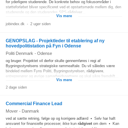
for yderligere studerende. De konkrete behov og fokusområder i
støtteforløbet bliver specificeret ved et opstartsmøde mellem dig, den
studerende og den studerendes SPS-
rådgiver
...
Vis mere
jobindex.dk
-
2 uger siden
GENOPSLAG - Projektleder til etablering af ny
hovedpolitistation på Fyn i Odense
Politi Denmark
-
Odense
og bruger. Projektet vil derfor skulle gennemføres i regi af
Bygningsstyrelsens strategiske rammeaftale. Du vil således være
bindeled mellem Fyns Politi, Bygningsstyrelsen,
rådgivere
,
entreprenører og øvrige samarbejdspartnere og skal sikre fremdrift...
Vis mere
2 dage siden
Commercial Finance Lead
Mover
-
Danmark
ved at sætte retning, følge op og korrigere adfærd • Selv har haft
ansvaret for finansielle processer, ikke kun
rådgivet
om dem • Kan