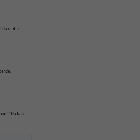
l du støtte
øbende.
 mere? Du kan