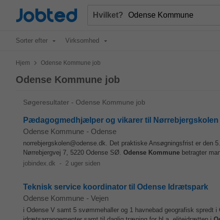
Jobted
Hvilket?
Sorter efter
Virksomhed
>
Hjem
Odense Kommune job
Odense Kommune job
Søgeresultater - Odense Kommune job
Pædagogmedhjælper og vikarer til Nørrebjergskolen
Odense Kommune
-
Odense
norrebjergskolen@odense.dk. Det praktiske Ansøgningsfrist er den 5
Nørrebjergvej 7, 5220 Odense SØ.
Odense
Kommune
betragter mang
jobindex.dk
-
2 uger siden
Teknisk service koordinator til Odense Idrætspark
Odense Kommune
-
Vejen
i Odense V samt 5 svømmehaller og 1 havnebad geografisk spredt i
idrætsarrangementer samt til daglig træning for bl.a. eliteidrætten i
O