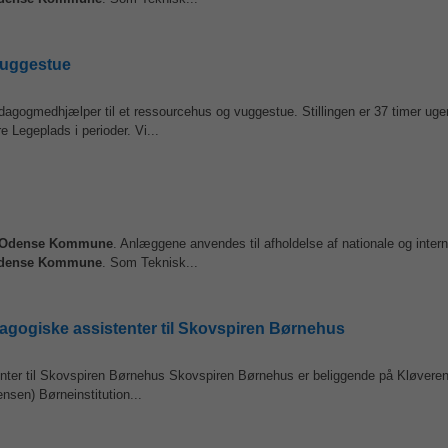
vuggestue
gogmedhjælper til et ressourcehus og vuggestue. Stillingen er 37 timer ugen
e Legeplads i perioder. Vi...
Odense
Kommune
. Anlæggene anvendes til afholdelse af nationale og intern
dense
Kommune
. Som Teknisk...
agogiske assistenter til Skovspiren Børnehus
enter til Skovspiren Børnehus Skovspiren Børnehus er beliggende på Kløvere
nsen) Børneinstitution...