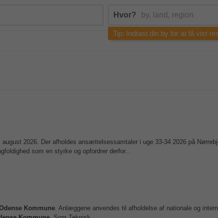
Hvor?
Tip: Indtast din by for at få vist r
. august 2026. Der afholdes ansættelsessamtaler i uge 33-34 2026 på Nørrebj
foldighed som en styrke og opfordrer derfor...
Odense
Kommune
. Anlæggene anvendes til afholdelse af nationale og intern
dense
Kommune
. Som Teknisk...