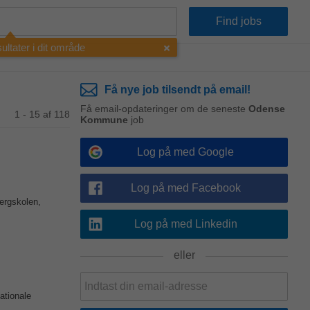
esultater i dit område
Få nye job tilsendt på email!
Få email-opdateringer om de seneste
Odense
1 - 15 af 118
Kommune
job
Log på med Google
Log på med Facebook
ergskolen,
Log på med Linkedin
eller
ationale