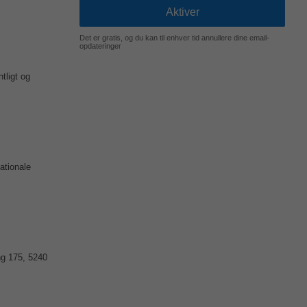
Det er gratis, og du kan til enhver tid annullere dine email-
opdateringer
tligt og
ationale
ng 175, 5240