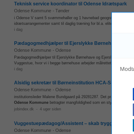
Teknisk service koordinator til Odense Idrætspark
Odense Kommune
-
Tønder
i Odense V samt 5 svømmehaller og 1 havnebad geografisk spredt i
idrætsarrangementer samt til daglig træning for bl.a. eliteidrætten i
O
i dag
Pædagogmedhjælper til Ejerslykke Børnehave og Ej
Odense Kommune
-
Odense
Pædagogmedhjælper til Ejerslykke Børnehave og Ejerslykke Vuggestu
Vuggestue, hvor vi i begge børnehuse arbejder målrettet med et inkl
Modt
i dag
Alsidig sekretær til Børneinstitution HCA-Seden-Ag
Odense Kommune
-
Odense
institutionsleder Malene Bundgaard på 29281287. Det praktiske Ansøg
Odense
Kommune
betragter mangfoldighed som en styrke og opfordrer
jobindex.dk
-
4 uger siden
Vuggestuepædagog/Assistent – skab trygge læringsm
Odense Kommune
-
Odense