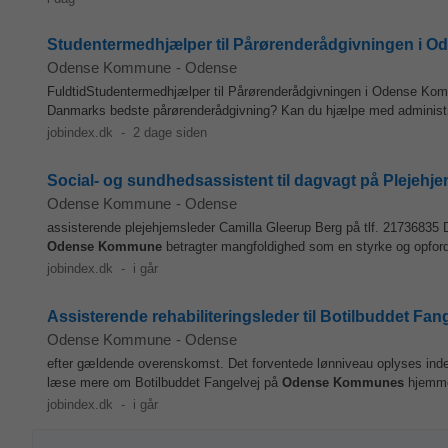
Studentermedhjælper til Pårørenderådgivningen i
Odense Kommune
-
Odense
FuldtidStudentermedhjælper til Pårørenderådgivningen i Odense Ko
Danmarks bedste pårørenderådgivning? Kan du hjælpe med administrat
jobindex.dk
-
2 dage siden
Social- og sundhedsassistent til dagvagt på Plejeh
Odense Kommune
-
Odense
assisterende plejehjemsleder Camilla Gleerup Berg på tlf. 21736835 
Odense
Kommune
betragter mangfoldighed som en styrke og opfordrer
jobindex.dk
-
i går
Assisterende rehabiliteringsleder til Botilbuddet Fan
Odense Kommune
-
Odense
efter gældende overenskomst. Det forventede lønniveau oplyses inden
læse mere om Botilbuddet Fangelvej på
Odense
Kommunes
hjemmes
jobindex.dk
-
i går