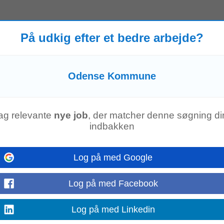
Odense
Kommune
. Anlæggene anvendes til afholdelse af nationale og intern
På udkig efter et bedre arbejde?
dense
Kommune
. Som Teknisk...
erslykke Vuggestue
Odense Kommune
e Vil du være en del af Ejerslykke Børnehave – et ressourcehus eller Ejers
uderende grundsyn gennem et...
ag relevante
nye job
, der matcher denne søgning dir
indbakken
edrup
Log på med Google
ningsfristen er den 2. august 2026. Samtaler forventes afholdt torsdag den 6
 derfor alle kvalificerede til at søge...
Log på med Facebook
iljøer
Log på med Linkedin