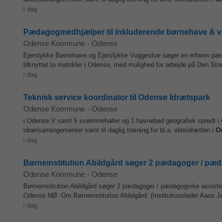
i dag
Pædagogmedhjælper til inkluderende børnehave & 
Odense Kommune
-
Odense
Ejerslykke Børnehave og Ejerslykke Vuggestue søger en erfaren pæda
tilknyttet to matrikler i Odense, med mulighed for arbejde på Den Stor
i dag
Teknisk service koordinator til Odense Idrætspark
Odense Kommune
-
Odense
i Odense V samt 5 svømmehaller og 1 havnebad geografisk spredt i
idrætsarrangementer samt til daglig træning for bl.a. eliteidrætten i
O
i dag
Børneinstitution Abildgård søger 2 pædagoger / pæd
Odense Kommune
-
Odense
Børneinstitution Abildgård søger 2 pædagoger / pædagogiske assist
Odense NØ. Om Børneinstitution Abildgård: (Institutionsleder Aase Je
i dag