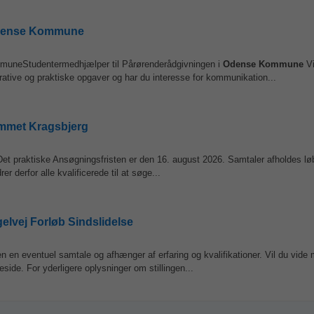
 Odense Kommune
mmuneStudentermedhjælper til Pårørenderådgivningen i
Odense
Kommune
Vi
ive og praktiske opgaver og har du interesse for kommunikation...
jemmet Kragsbjerg
Det praktiske Ansøgningsfristen er den 16. august 2026. Samtaler afholdes l
 derfor alle kvalificerede til at søge...
gelvej Forløb Sindslidelse
 en eventuel samtale og afhænger af erfaring og kvalifikationer. Vil du vide
ide. For yderligere oplysninger om stillingen...