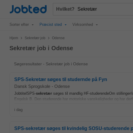
Jobted
Hvilket?
Sorter efter
Præcist sted
Virksomhed
>
>
Hjem
Sekretær job
Odense
Sekretær job i Odense
Søgeresultater - Sekretær job i Odense
SPS-Sekretær søges til studernde på Fyn
Dansk Sprogskole
-
Odense
JobtitelSPS-
sekretær
søges til mandlig HF-studerendeOm stillingen
Engelsk B. Den studerende har motoriske vanskeligheder og har derfor 
i dag
SPS-sekretær søges til kvindelig SOSU-studerende 