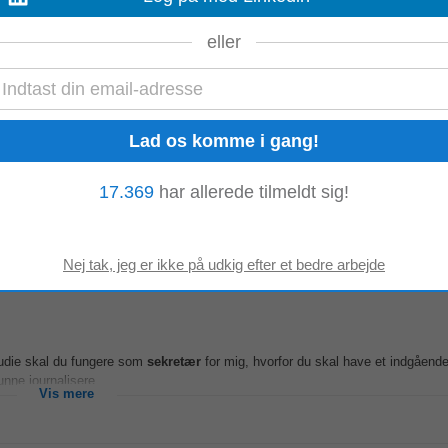
punkt for en samtale med biskop Mads Davidsen, ligeledes inden ansøgningsfris
eller
 fra Pastoralseminariet vedlagt...
Vis mere
ykiatri Odense
17.369
har allerede tilmeldt sig!
ig
sekretær
i receptionen, som kan guide dig videre rundt i huset. Lyder det 
lighedsforstyrrelser...
Vis mere
tudie skal du fungere som
sekretær
for mig, hvorfor du skal have et indgående
nne journalisere...
Vis mere