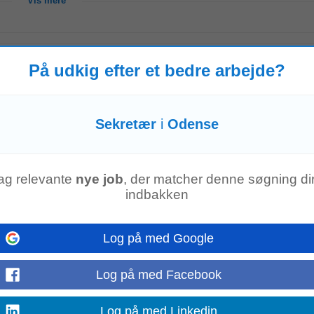
Vis mere
fart pastorat - Genopslag
På udkig efter et bedre arbejde?
b i bekendtgørelse af lov om ansættelse i stillinger i Folkekirken m.v. (LBK nr
er beliggende...
Vis mere
Sekretær
i
Odense
ag relevante
nye job
, der matcher denne søgning dir
lægesekretær/sundhedsadministrativ koordinator
indbakken
gligt samarbejde • Mulighed for flexaftale • God mulighed for indflydelse
sættende og anerkendende tilgang til patienter...
Vis mere
Log på med Google
Log på med Facebook
Log på med Linkedin