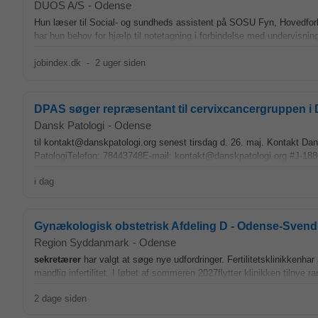
DUOS A/S
-
Odense
Hun læser til Social- og sundheds assistent på SOSU Fyn, Hovedfor
har hun behov for hjælp til notetagning i forbindelse med undervisnin
jobindex.dk
-
2 uger siden
DPAS søger repræsentant til cervixcancergruppen 
Dansk Patologi
-
Odense
til kontakt@danskpatologi.org senest tirsdag d. 26. maj. Kontakt D
PatologiTelefon: 78443748E-mail: kontakt@danskpatologi.org #J-18808
i dag
Gynækologisk obstetrisk Afdeling D - Odense-Sven
Region Syddanmark
-
Odense
sekretærer
har valgt at søge nye udfordringer. Fertilitetsklinikkenha
mandlig infertilitet. I løbet af sommeren 2027flytter klinikken tilny
2 dage siden