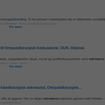
fmisbrugsbehandling. Vi har primært medarbejdere der er uddannede socialråd
 en
sekretær
. Vores sundhedsfaglige team...
Vis mere
 til Ortopædkirurgisk Ambulatorie, OUH, Odense
peuter, sygeplejersker, læger, social og sundhedsassistenter samt
sekretærer
kturer, sene-, nerve...
Vis mere
håndkirurgisk sekretariat, Ortopædkirurgisk...
d vifte af opgaver. Hos os følger
sekretæren
patienten gennem hele forløbet – 
patientforløbet...