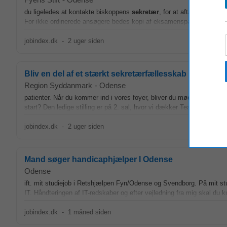
du ligeledes at kontakte biskoppens
sekretær
, for at aftale et tids
For ikke ordinerede ansøgere bedes kopi af eksamenspapirer og attest
jobindex.dk
-
2 uger siden
Bliv en del af et stærkt sekretærfællesskab i Lokalps
Region Syddanmark
-
Odense
patienter. Når du kommer ind i vores foyer, bliver du mødt af en venl
start? Den ledige stilling er på 2. sal, hvor vi dækker Team for Person
jobindex.dk
-
2 uger siden
Mand søger handicaphjælper I Odense
Odense
ift. mit studiejob i Retshjælpen Fyn/Odense og Svendborg. På mit s
IT. Håndteringen af IT-redskaber og efter vejledning fra mig skal du ku
jobindex.dk
-
1 måned siden