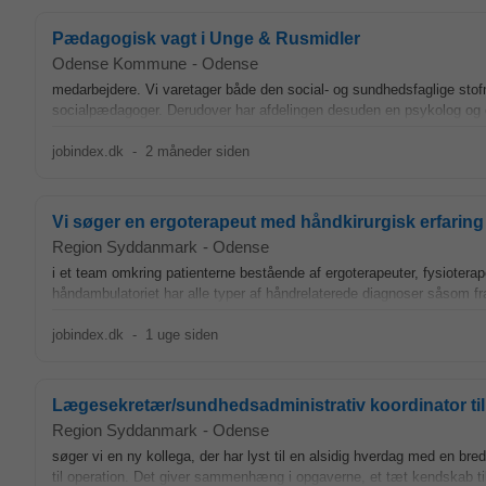
Pædagogisk vagt i Unge & Rusmidler
Odense Kommune
-
Odense
medarbejdere. Vi varetager både den social- og sundhedsfaglige sto
socialpædagoger. Derudover har afdelingen desuden en psykolog og
jobindex.dk
-
2 måneder siden
Vi søger en ergoterapeut med håndkirurgisk erfaring
Region Syddanmark
-
Odense
i et team omkring patienterne bestående af ergoterapeuter, fysiotera
håndambulatoriet har alle typer af håndrelaterede diagnoser såsom fra
jobindex.dk
-
1 uge siden
Lægesekretær/sundhedsadministrativ koordinator til 
Region Syddanmark
-
Odense
søger vi en ny kollega, der har lyst til en alsidig hverdag med en bre
til operation. Det giver sammenhæng i opgaverne, et tæt kendskab til 