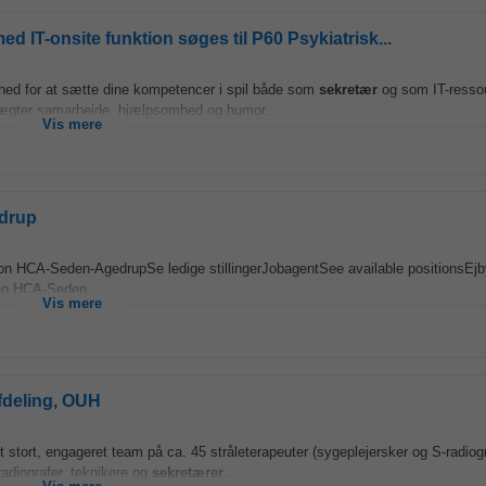
IT-onsite funktion søges til P60 Psykiatrisk...
ighed for at sætte dine kompetencer i spil både som
sekretær
og som IT-ressou
r vægter samarbejde, hjælpsomhed og humor...
Vis mere
edrup
tion HCA-Seden-AgedrupSe ledige stillingerJobagentSee available positionsEjb
ion HCA-Seden...
Vis mere
fdeling, OUH
 et stort, engageret team på ca. 45 stråleterapeuter (sygeplejersker og S-radiog
radiografer, teknikere og
sekretærer
...