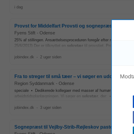
i dag
Provst for Middelfart Provsti og sognepræst i Middel
Fyens Stift
-
Odense
25% af stillingen. Ansættelsesproceduren foregår efter reglerne i § 14
25/6/2013) Der er tilknyttet en
sekretær
til provstiet. Provstikontoret 
jobindex.dk
-
2 uger siden
Modt
Fra to streger til små tæer – vi søger en uddannet 
Region Syddanmark
-
Odense
speciale • Dedikerede kollegaer med masser af humør • Godt tværfa
arbejdstidsplanlægningen. Vi søger en
sekretær
, der: • Har en værd
jobindex.dk
-
3 uger siden
Sognepræst til Vejlby-Strib-Røjleskov pastorat
Fyens Stift
-
Odense