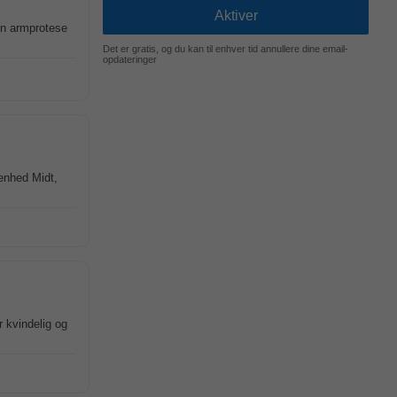
en armprotese
Det er gratis, og du kan til enhver tid annullere dine email-
opdateringer
enhed Midt,
r kvindelig og