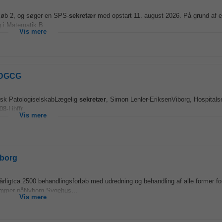
løb 2, og søger en SPS-
sekretær
med opstart 11. august 2026. På grund af 
g i Matematik B...
Vis mere
i DGCG
ansk PatologiselskabLægelig
sekretær
, Simon Lenler-EriksenViborg, Hospitals
-Ljbffr...
Vis mere
dborg
r årligtca.2500 behandlingsforløb med udredning og behandling af alle former fo
e rammer påNyborg Sygehus...
Vis mere