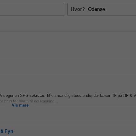
Hvor?
Vi søger en SPS-
sekretær
til en mandlig studerende, der læser HF på HF &
brug for hjælp til notetagning...
Vis mere
på Fyn