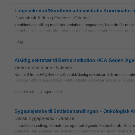
Lægesekretær/Sundhedsadministrativ Koordinator med 
Psykiatrisk Afdeling Odense
-
Odense
kombinationsstilling med stor variation i opgaverne, hvor du får mul
en del af et fagligt stærkt sekretariat med engagerede kolleger, de
i dag
Alsidig sekretær til Børneinstitution HCA-Seden-Ag
Odense Kommune
-
Odense
KontaktOm osFAQBliv elevKontaktAlsidig
sekretær
til Børneinstitu
Odense SØFastansættelse FuldtidAlsidig
sekretær
til Børneinstitut
jobindex.dk
-
4 uger siden
Sygeplejerske til Strålebehandlingen – Onkologisk A
Dansk Sygeplejeråd
-
Odense
til strålebehandling, kemoterapi og efterfølgende kontrolforløb. Vi er
diætister, der arbejder tæt tværfagligt sammen med læger, fysikere, 