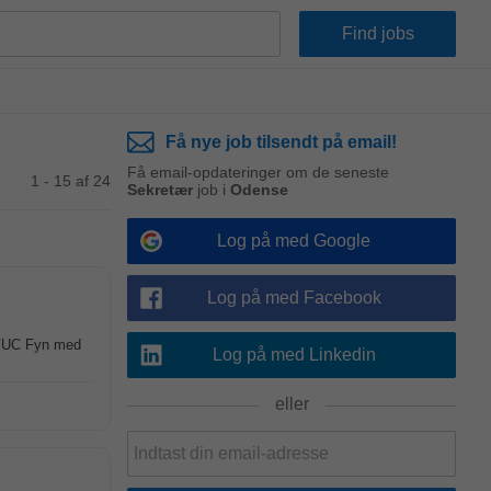
Få nye job tilsendt på email!
Få email-opdateringer om de seneste
1 - 15 af 24
Sekretær
job i
Odense
Log på med Google
Log på med Facebook
 VUC Fyn med
Log på med Linkedin
eller