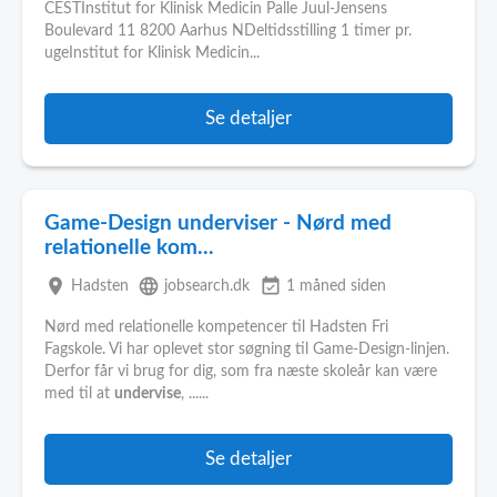
CESTInstitut for Klinisk Medicin Palle Juul-Jensens
Boulevard 11 8200 Aarhus NDeltidsstilling 1 timer pr.
ugeInstitut for Klinisk Medicin...
Se detaljer
Game-Design underviser - Nørd med
relationelle kom...
place
language
event_available
Hadsten
jobsearch.dk
1 måned siden
Nørd med relationelle kompetencer til Hadsten Fri
Fagskole. Vi har oplevet stor søgning til Game-Design-linjen.
Derfor får vi brug for dig, som fra næste skoleår kan være
med til at
undervise
, ......
Se detaljer