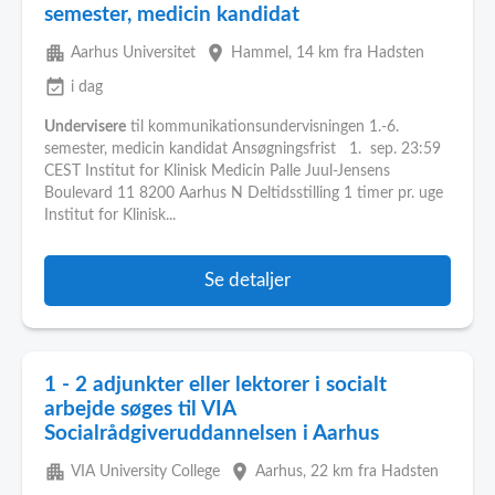
semester, medicin kandidat
apartment
place
Aarhus Universitet
Hammel
, 14 km fra Hadsten
event_available
i dag
Undervisere
til kommunikationsundervisningen 1.-6.
semester, medicin kandidat Ansøgningsfrist 1. sep. 23:59
CEST Institut for Klinisk Medicin Palle Juul-Jensens
Boulevard 11 8200 Aarhus N Deltidsstilling 1 timer pr. uge
Institut for Klinisk...
Se detaljer
1 - 2 adjunkter eller lektorer i socialt
arbejde søges til VIA
Socialrådgiveruddannelsen i Aarhus
apartment
place
VIA University College
Aarhus
, 22 km fra Hadsten