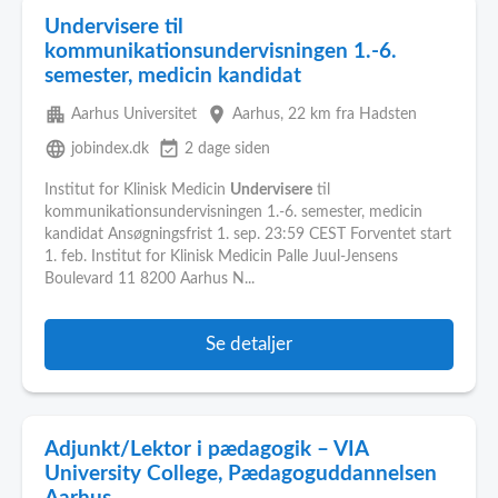
Undervisere til
kommunikationsundervisningen 1.-6.
semester, medicin kandidat
apartment
place
Aarhus Universitet
Aarhus
, 22 km fra Hadsten
language
event_available
jobindex.dk
2 dage siden
Institut for Klinisk Medicin
Undervisere
til
kommunikationsundervisningen 1.-6. semester, medicin
kandidat Ansøgningsfrist 1. sep. 23:59 CEST Forventet start
1. feb. Institut for Klinisk Medicin Palle Juul-Jensens
Boulevard 11 8200 Aarhus N...
Se detaljer
Adjunkt/Lektor i pædagogik – VIA
University College, Pædagoguddannelsen