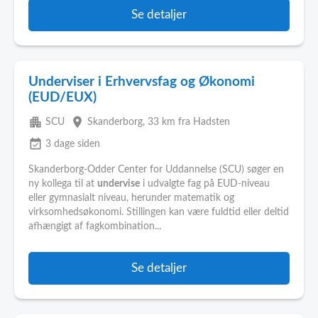
Se detaljer
Underviser i Erhvervsfag og Økonomi
(EUD/EUX)
apartment
place
SCU
Skanderborg
, 33 km fra Hadsten
event_available
3 dage siden
Skanderborg-Odder Center for Uddannelse (SCU) søger en
ny kollega til at
undervise
i udvalgte fag på EUD-niveau
eller gymnasialt niveau, herunder matematik og
virksomhedsøkonomi. Stillingen kan være fuldtid eller deltid
afhængigt af fagkombination...
Se detaljer