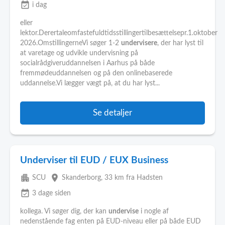
event_available
i dag
eller
lektor.Derertaleomfastefuldtidsstillingertilbesættelsepr.1.oktober
2026.OmstillingerneVi søger 1-2
undervisere
, der har lyst til
at varetage og udvikle undervisning på
socialrådgiveruddannelsen i Aarhus på både
fremmødeuddannelsen og på den onlinebaserede
uddannelse.Vi lægger vægt på, at du har lyst...
Se detaljer
Underviser til EUD / EUX Business
apartment
place
SCU
Skanderborg
, 33 km fra Hadsten
event_available
3 dage siden
kollega. Vi søger dig, der kan
undervise
i nogle af
nedenstående fag enten på EUD-niveau eller på både EUD