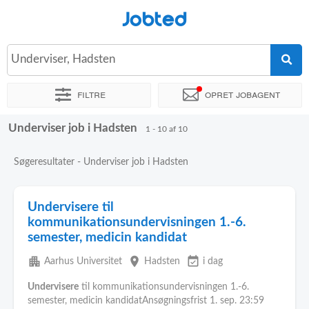
Jobted
Underviser, Hadsten
Filtre
Opret jobagent
Underviser job i Hadsten
Sorter efter
Præcist sted
Virksomhed
1 - 10 af 10
Søgeresultater - Underviser job i Hadsten
Undervisere til
kommunikationsundervisningen 1.-6.
semester, medicin kandidat
apartment
place
event_available
Aarhus Universitet
Hadsten
i dag
Undervisere
til kommunikationsundervisningen 1.-6.
semester, medicin kandidatAnsøgningsfrist 1. sep. 23:59