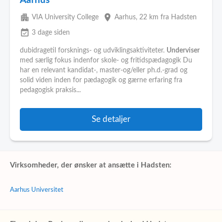
Aarhus
apartment
place
VIA University College
Aarhus
, 22 km fra Hadsten
event_available
3 dage siden
dubidragetil forsknings- og udviklingsaktiviteter.
Underviser
med særlig fokus indenfor skole- og fritidspædagogik Du
har en relevant kandidat-, master-og/eller ph.d.-grad og
solid viden inden for pædagogik og gærne erfaring fra
pedagogisk praksis...
Se detaljer
Virksomheder, der ønsker at ansætte i Hadsten:
Aarhus Universitet