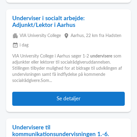
Underviser i socialt arbejde:
Adjunkt/Lektor i Aarhus
apartment
place
VIA University College
Aarhus
, 22 km fra Hadsten
event_available
i dag
VIA University College i Aarhus søger 1-2
undervisere
som
adjunkter eller lektorer til socialrådgiveruddannelsen.
Stillingen tilbyder mulighed for at bidrage til udviklingen af
undervisningen samt få indflydelse på kommende
socialrådgivere.Som...
Se detaljer
Undervisere til
kommunikationsundervisningen 1.-6.