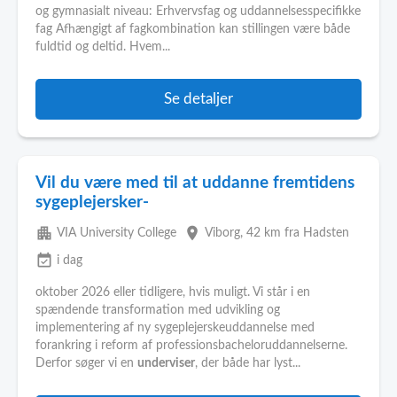
og gymnasialt niveau: Erhvervsfag og uddannelsesspecifikke
fag Afhængigt af fagkombination kan stillingen være både
fuldtid og deltid. Hvem...
Se detaljer
Vil du være med til at uddanne fremtidens
sygeplejersker-
apartment
place
VIA University College
Viborg
, 42 km fra Hadsten
event_available
i dag
oktober 2026 eller tidligere, hvis muligt. Vi står i en
spændende transformation med udvikling og
implementering af ny sygeplejerskeuddannelse med
forankring i reform af professionsbacheloruddannelserne.
Derfor søger vi en
underviser
, der både har lyst...