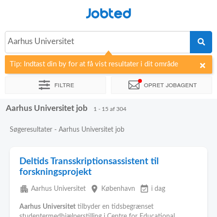
Jobted
Aarhus Universitet
Tip: Indtast din by for at få vist resultater i dit område
Filtre
Opret jobagent
Aarhus Universitet job
Sorter efter
Virksomhed
Rekrutteringsbureau
1 - 15 af 304
Søgeresultater - Aarhus Universitet job
Deltids Transskriptionsassistent til
forskningsprojekt
apartment
place
event_available
Aarhus Universitet
København
i dag
Aarhus
Universitet
tilbyder en tidsbegrænset
studentermedhjælperstilling i Centre for Educational