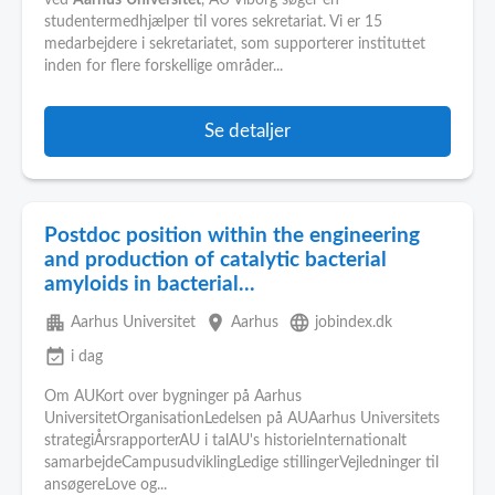
ved
Aarhus
Universitet
, AU Viborg søger en
studentermedhjælper til vores sekretariat. Vi er 15
medarbejdere i sekretariatet, som supporterer instituttet
inden for flere forskellige områder...
Se detaljer
Postdoc position within the engineering
and production of catalytic bacterial
amyloids in bacterial...
apartment
place
language
Aarhus Universitet
Aarhus
jobindex.dk
event_available
i dag
Om AUKort over bygninger på Aarhus
UniversitetOrganisationLedelsen på AUAarhus Universitets
strategiÅrsrapporterAU i talAU's historieInternationalt
samarbejdeCampusudviklingLedige stillingerVejledninger til
ansøgereLove og...