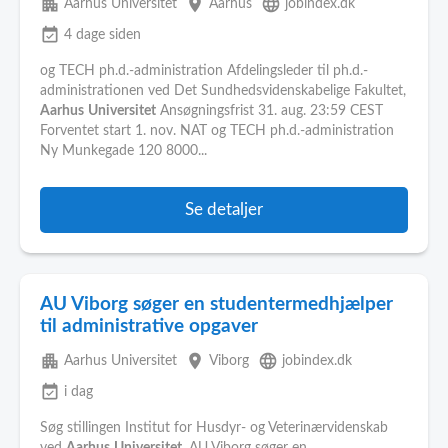
apartment
place
language
Aarhus Universitet
Aarhus
jobindex.dk
event_available
4 dage siden
og TECH ph.d.-administration Afdelingsleder til ph.d.-
administrationen ved Det Sundhedsvidenskabelige Fakultet,
Aarhus
Universitet
Ansøgningsfrist 31. aug. 23:59 CEST
Forventet start 1. nov. NAT og TECH ph.d.-administration
Ny Munkegade 120 8000...
Se detaljer
AU Viborg søger en studentermedhjælper
til administrative opgaver
apartment
place
language
Aarhus Universitet
Viborg
jobindex.dk
event_available
i dag
Søg stillingen Institut for Husdyr- og Veterinærvidenskab