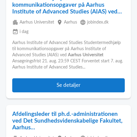
kommunikationsopgaver på Aarhus
Institute of Advanced Studies (AIAS) ved...
apartment
place
language
Aarhus Universitet
Aarhus
jobindex.dk
event_available
i dag
Aarhus Institute of Advanced Studies Studentermedhjælp
til kommunikationsopgaver på Aarhus Institute of
Advanced Studies (AIAS) ved
Aarhus
Universitet
Ansøgningsfrist 21. aug. 23:59 CEST Forventet start 7. aug.
Aarhus Institute of Advanced Studies...
Se detaljer
Afdelingsleder til ph.d.-administrationen
ved Det Sundhedsvidenskabelige Fakultet,
Aarhus...