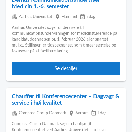
Deltids Kommunikationsunderviser –
Medicin 1.-6. semester
apartment
place
event_available
Aarhus Universitet
Hammel
i dag
Aarhus
Universitet
søger undervisere til
kommunikationsundervisningen for medicinstuderende på
kandidatuddannelsen pr. 1. februar 2026 eller snarest
muligt. Stillingen er tidsbegrænset som timeansættelse og
fokuserer på at facilitere læring...
Se detaljer
Chauffør til Konferencecenter – Dagvagt &
service i høj kvalitet
apartment
place
event_available
Compass Group Danmark
Aarhus
i dag
Compass Group Danmark søger chauffør til
Konferencecentret ved
Aarhus
Universitet
. Du bliver