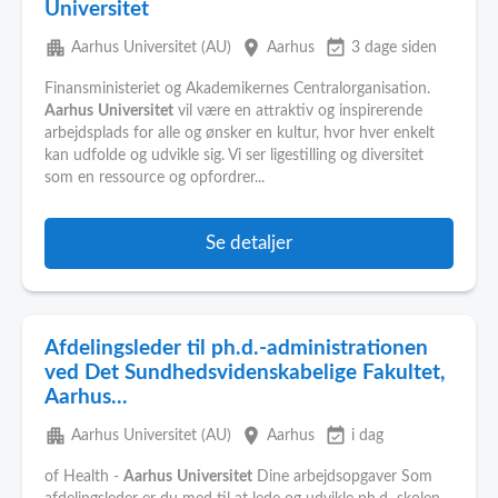
Universitet
apartment
place
event_available
Aarhus Universitet (AU)
Aarhus
3 dage siden
Finansministeriet og Akademikernes Centralorganisation.
Aarhus
Universitet
vil være en attraktiv og inspirerende
arbejdsplads for alle og ønsker en kultur, hvor hver enkelt
kan udfolde og udvikle sig. Vi ser ligestilling og diversitet
som en ressource og opfordrer...
Se detaljer
Afdelingsleder til ph.d.-administrationen
ved Det Sundhedsvidenskabelige Fakultet,
Aarhus...
apartment
place
event_available
Aarhus Universitet (AU)
Aarhus
i dag
of Health -
Aarhus
Universitet
Dine arbejdsopgaver Som