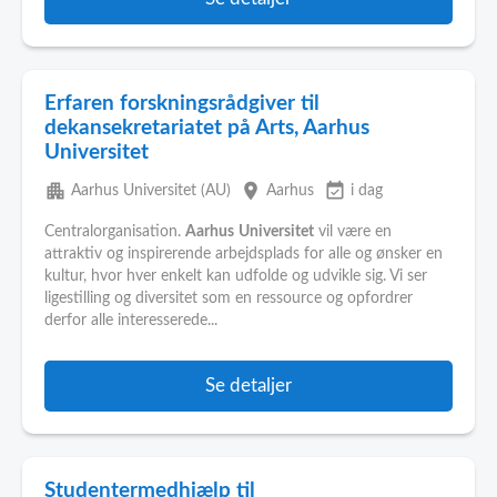
Erfaren forskningsrådgiver til
dekansekretariatet på Arts, Aarhus
Universitet
apartment
place
event_available
Aarhus Universitet (AU)
Aarhus
i dag
Centralorganisation.
Aarhus
Universitet
vil være en
attraktiv og inspirerende arbejdsplads for alle og ønsker en
kultur, hvor hver enkelt kan udfolde og udvikle sig. Vi ser
ligestilling og diversitet som en ressource og opfordrer
derfor alle interesserede...
Se detaljer
Studentermedhjælp til