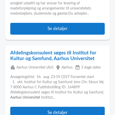
ansigtet udadtil og har ansvar for levering af
mødeforplejning og arrangementer til universitetets
medarbejdere, studerende og gæster.Du arbejder...
Se detaljer
Afdelingskonsulent søges til Institut for
Kultur og Samfund, Aarhus Universitet
apartment
place
event_available
Aarhus Universitet (AU)
Aarhus
3 dage siden
Ansøgningsfrist 16. aug. 23:59 CEST Forventet start
1. okt. Institut for Kultur og Samfund Jens Chr. Skous Vej
7 8000 Aarhus C Fuldtidsstilling ID: 164899
Afdelingskonsulent søges til Institut for Kultur og Samfund,
Aarhus
Universitet
Institut...
Se detaljer