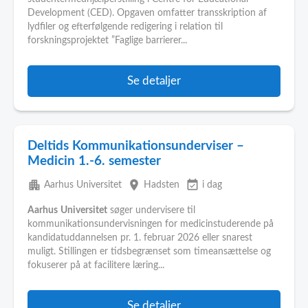
Development (CED). Opgaven omfatter transskription af
lydfiler og efterfølgende redigering i relation til
forskningsprojektet ”Faglige barrierer...
Se detaljer
Deltids Kommunikationsunderviser –
Medicin 1.-6. semester
apartment
place
event_available
Aarhus Universitet
Hadsten
i dag
Aarhus
Universitet
søger undervisere til
kommunikationsundervisningen for medicinstuderende på
kandidatuddannelsen pr. 1. februar 2026 eller snarest
muligt. Stillingen er tidsbegrænset som timeansættelse og
fokuserer på at facilitere læring...
Se detaljer