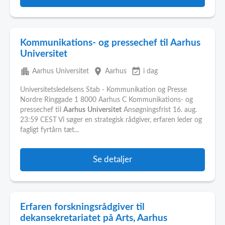
Kommunikations- og pressechef til Aarhus
Universitet
apartment
place
event_available
Aarhus Universitet
Aarhus
i dag
Universitetsledelsens Stab - Kommunikation og Presse
Nordre Ringgade 1 8000 Aarhus C Kommunikations- og
pressechef til
Aarhus
Universitet
Ansøgningsfrist 16. aug.
23:59 CEST Vi søger en strategisk rådgiver, erfaren leder og
fagligt fyrtårn tæt...
Se detaljer
Erfaren forskningsrådgiver til
dekansekretariatet på Arts, Aarhus