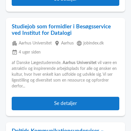
Studiejob som formidler i Besøgsservice
ved Institut for Datalogi
apartment
place
language
Aarhus Universitet
Aarhus
jobindex.dk
event_available
4 uger siden
af Danske Lægestuderende.
Aarhus
Universitet
vil være en
attraktiv og inspirerende arbejdsplads for alle og ønsker en
kultur, hvor hver enkelt kan udfolde og udvikle sig. Vi ser
ligestilling og diversitet som en ressource og opfordrer
derfor...
Se detaljer