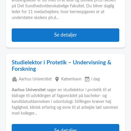
afdelingsleder er du med til at lede og udvikle ph.d.-skolen
på Det Sundhedsvidenskabelige Fakultet. Du bliver daglig
leder for 11 medarbejdere, hvor kerneopgaven er at
understøtte skolens ph.d...
Se detaljer
Studielektor i Protetik – Undervisning &
Forskning
apartment
place
event_available
Aarhus Universitet
København
i dag
Aarhus
Universitet
søger en studielektor i protetik til at
bidrage til udviklingen af fagområdet på bachelor- og
kandidatuddannelsen i odontologi. Stillingen kræver høj
faglighed, klinisk erfaring og evne til at arbejde tæt sammen
med kolleger...
Se detaljer