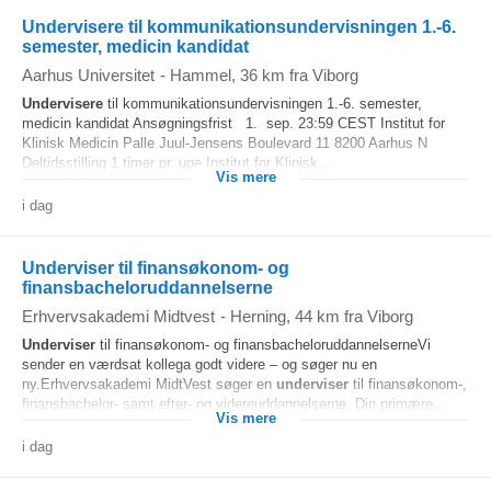
Undervisere til kommunikationsundervisningen 1.-6.
semester, medicin kandidat
Aarhus Universitet
-
Hammel
, 36 km fra Viborg
Undervisere
til kommunikationsundervisningen 1.-6. semester,
medicin kandidat Ansøgningsfrist 1. sep. 23:59 CEST Institut for
Klinisk Medicin Palle Juul-Jensens Boulevard 11 8200 Aarhus N
Deltidsstilling 1 timer pr. uge Institut for Klinisk...
Vis mere
i dag
Underviser til finansøkonom- og
finansbacheloruddannelserne
Erhvervsakademi Midtvest
-
Herning
, 44 km fra Viborg
Underviser
til finansøkonom- og finansbacheloruddannelserneVi
sender en værdsat kollega godt videre – og søger nu en
ny.Erhvervsakademi MidtVest søger en
underviser
til finansøkonom-,
finansbachelor- samt efter- og videreuddannelserne. Din primære...
Vis mere
i dag