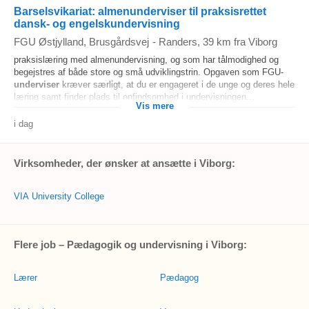
Barselsvikariat: almenunderviser til praksisrettet
dansk- og engelskundervisning
FGU Østjylland, Brusgårdsvej
-
Randers
, 39 km fra Viborg
praksislæring med almenundervisning, og som har tålmodighed og
begejstres af både store og små udviklingstrin. Opgaven som FGU-
underviser
kræver særligt, at du er engageret i de unge og deres hele
læring samt finder plads til opfindsomhed i undervisningen...
Vis mere
i dag
Virksomheder, der ønsker at ansætte i Viborg:
VIA University College
Flere job – Pædagogik og undervisning i Viborg:
Lærer
Pædagog