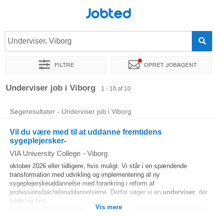
Jobted
Underviser, Viborg
Filtre
Opret jobagent
Sorter efter
Præcist sted
Virksomhed
Underviser job i Viborg
1 - 10 af 10
Søgeresultater - Underviser job i Viborg
Vil du være med til at uddanne fremtidens
sygeplejersker-
VIA University College
-
Viborg
oktober 2026 eller tidligere, hvis muligt. Vi står i en spændende
transformation med udvikling og implementering af ny
sygeplejerskeuddannelse med forankring i reform af
professionsbacheloruddannelserne. Derfor søger vi en
underviser
, der
både har lyst...
Vis mere