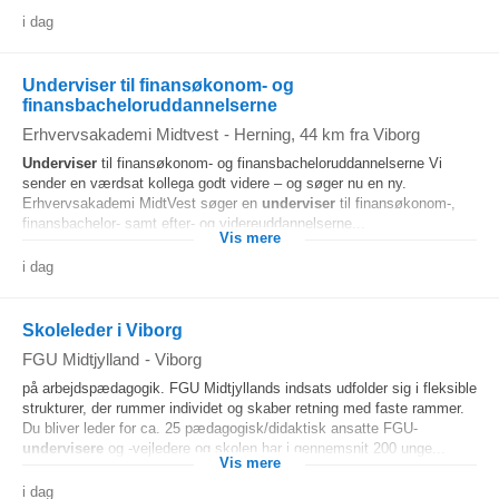
i dag
Underviser til finansøkonom- og
finansbacheloruddannelserne
Erhvervsakademi Midtvest
-
Herning
, 44 km fra Viborg
Underviser
til finansøkonom- og finansbacheloruddannelserne Vi
sender en værdsat kollega godt videre – og søger nu en ny.
Erhvervsakademi MidtVest søger en
underviser
til finansøkonom-,
finansbachelor- samt efter- og videreuddannelserne...
Vis mere
i dag
Skoleleder i Viborg
FGU Midtjylland
-
Viborg
på arbejdspædagogik. FGU Midtjyllands indsats udfolder sig i fleksible
strukturer, der rummer individet og skaber retning med faste rammer.
Du bliver leder for ca. 25 pædagogisk/didaktisk ansatte FGU-
undervisere
og -vejledere og skolen har i gennemsnit 200 unge...
Vis mere
i dag