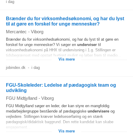
i dag
Brænder du for virksomhedsøkonomi, og har du lyst
til at gøre en forskel for unge mennesker?
Mercantec
-
Viborg
Brænder du for virksomhedsøkonomi, og har du lyst til at gøre en
forskel for unge mennesker? Vi søger en
underviser
til
virksomhedsøkonomi på HHX til undervisning i 1.g. Stillingen er
tidsbegrænset med opstart hurtigst muligt og løber frem til medio...
Vis mere
jobindex.dk
-
i dag
FGU-Skoleleder: Ledelse af pædagogisk team og
udvikling
FGU Midtjylland
-
Viborg
FGU Midtjylland søger en leder, der kan styre en mangfoldig
medarbejdergruppe bestående af pædagogiske
undervisere
og
vejledere. Stillingen kræver ledelseserfaring og en stærk
pædagogisk/didaktisk baggrund. Den rette kandidat kan skabe
engagement...
Vis mere