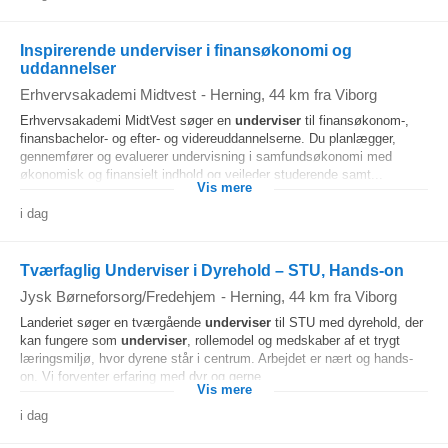
Inspirerende underviser i finansøkonomi og
uddannelser
Erhvervsakademi Midtvest
-
Herning
, 44 km fra Viborg
Erhvervsakademi MidtVest søger en
underviser
til finansøkonom-,
finansbachelor- og efter- og videreuddannelserne. Du planlægger,
gennemfører og evaluerer undervisning i samfundsøkonomi med
økonomisk og finansielt indhold og vejleder studerende samt...
Vis mere
i dag
Tværfaglig Underviser i Dyrehold – STU, Hands-on
Jysk Børneforsorg/Fredehjem
-
Herning
, 44 km fra Viborg
Landeriet søger en tværgående
underviser
til STU med dyrehold, der
kan fungere som
underviser
, rollemodel og medskaber af et trygt
læringsmiljø, hvor dyrene står i centrum. Arbejdet er nært og hands-
on. Vi forventer erfaring med dyr og gerne...
Vis mere
i dag