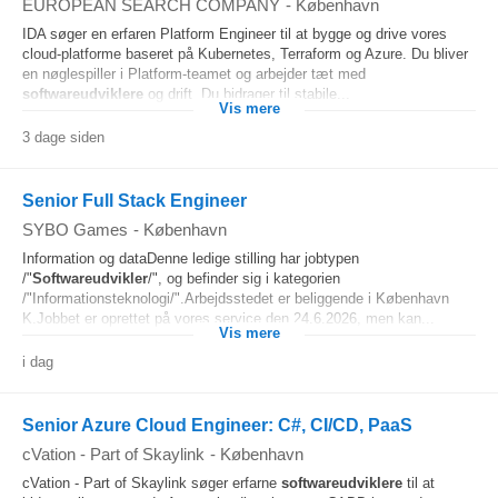
EUROPEAN SEARCH COMPANY
-
København
IDA søger en erfaren Platform Engineer til at bygge og drive vores
cloud-platforme baseret på Kubernetes, Terraform og Azure. Du bliver
en nøglespiller i Platform-teamet og arbejder tæt med
softwareudviklere
og drift. Du bidrager til stabile...
Vis mere
3 dage siden
Senior Full Stack Engineer
SYBO Games
-
København
Information og dataDenne ledige stilling har jobtypen
/"
Softwareudvikler
/", og befinder sig i kategorien
/"Informationsteknologi/".Arbejdsstedet er beliggende i København
K.Jobbet er oprettet på vores service den 24.6.2026, men kan...
Vis mere
i dag
Senior Azure Cloud Engineer: C#, CI/CD, PaaS
cVation - Part of Skaylink
-
København
cVation - Part of Skaylink søger erfarne
softwareudviklere
til at