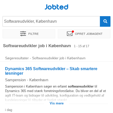
Jobted
Softwareudvikler, København
Filtre
Opret jobagent
Sorter efter
Præcist sted
Virksomhed
Softwareudvikler job i København
1 - 15 af 17
Søgeresultater - Softwareudvikler job i København
Dynamics 365 Softwareudvikler – Skab smartere
løsninger
Sampension
-
København
Sampension i København søger en erfaret
softwareudvikler
til
Dynamics 365 med stærk forretningsforståelse. Du bliver en del af et
agilt IT-team og bidrager til udvikling, konfiguration og vedligehold af
kundeløsninger.Vi tilbyder et fagligt stærkt...
Vis mere
i dag