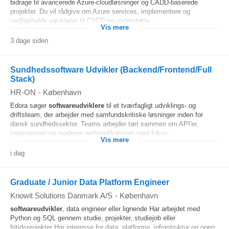
bidrage til avancerede Azure-cloudløsninger og CADD-baserede
projekter. Du vil rådgive om Azure services, implementere og
vedligeholde værktøjer til CI/CD og understøtte...
Vis mere
3 dage siden
Sundhedssoftware Udvikler (Backend/Frontend/Full
Stack)
HR-ON
-
København
Edora søger
softwareudviklere
til et tværfagligt udviklings- og
driftsteam, der arbejder med samfundskritiske løsninger inden for
dansk sundhedssektor. Teams arbejder tæt sammen om API'er,
integrationer og moderne webapplikationer med fokus...
Vis mere
i dag
Graduate / Junior Data Platform Engineer
Knowit Solutions Danmark A/S
-
København
softwareudvikler
, data engineer eller lignende Har arbejdet med
Python og SQL gennem studie, projekter, studiejob eller
fritidsprojekter Har interesse for data, platforme, infrastruktur og open