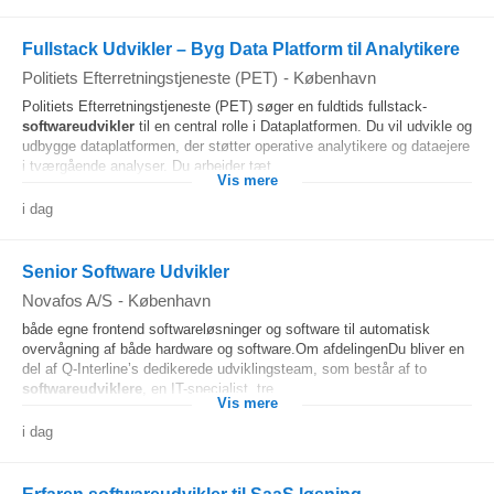
Fullstack Udvikler – Byg Data Platform til Analytikere
Politiets Efterretningstjeneste (PET)
-
København
Politiets Efterretningstjeneste (PET) søger en fuldtids fullstack-
softwareudvikler
til en central rolle i Dataplatformen. Du vil udvikle og
udbygge dataplatformen, der støtter operative analytikere og dataejere
i tværgående analyser. Du arbejder tæt...
Vis mere
i dag
Senior Software Udvikler
Novafos A/S
-
København
både egne frontend softwareløsninger og software til automatisk
overvågning af både hardware og software.Om afdelingenDu bliver en
del af Q-Interline’s dedikerede udviklingsteam, som består af to
softwareudviklere
, en IT-specialist, tre...
Vis mere
i dag