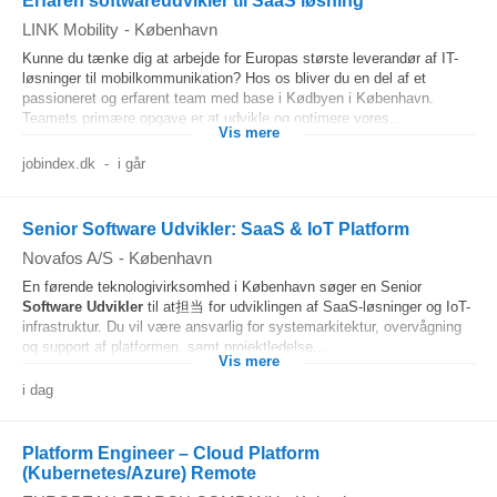
Erfaren softwareudvikler til SaaS løsning
LINK Mobility
-
København
Kunne du tænke dig at arbejde for Europas største leverandør af IT-
løsninger til mobilkommunikation? Hos os bliver du en del af et
passioneret og erfarent team med base i Kødbyen i København.
Teamets primære opgave er at udvikle og optimere vores...
Vis mere
jobindex.dk
-
i går
Senior Software Udvikler: SaaS & IoT Platform
Novafos A/S
-
København
En førende teknologivirksomhed i København søger en Senior
Software Udvikler
til at担当 for udviklingen af SaaS-løsninger og IoT-
infrastruktur. Du vil være ansvarlig for systemarkitektur, overvågning
og support af platformen, samt projektledelse...
Vis mere
i dag
Platform Engineer – Cloud Platform
(Kubernetes/Azure) Remote