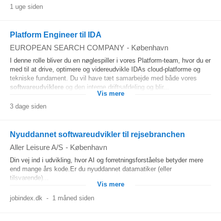
1 uge siden
Platform Engineer til IDA
EUROPEAN SEARCH COMPANY
-
København
I denne rolle bliver du en nøglespiller i vores Platform‑team, hvor du er
med til at drive, optimere og videreudvikle IDAs cloud‑platforme og
tekniske fundament. Du vil have tæt samarbejde med både vores
softwareudviklere
og den interne driftsafdeling og blir...
Vis mere
3 dage siden
Nyuddannet softwareudvikler til rejsebranchen
Aller Leisure A/S
-
København
Din vej ind i udvikling, hvor AI og forretningsforståelse betyder mere
end mange års kode.Er du nyuddannet datamatiker (eller
tilsvarende)...
Vis mere
jobindex.dk
-
1 måned siden