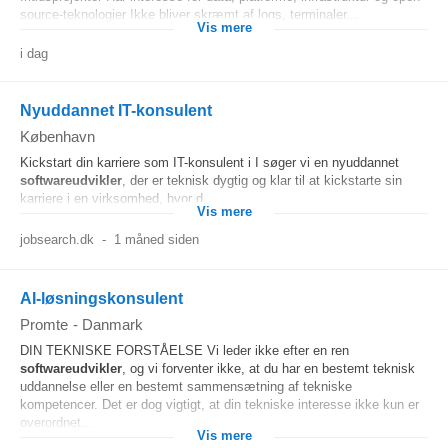
source-teknologier Ikke bliver skræmt af logs, terminaler...
Vis mere
i dag
Nyuddannet IT-konsulent
København
Kickstart din karriere som IT-konsulent i I søger vi en nyuddannet
softwareudvikler
, der er teknisk dygtig og klar til at kickstarte sin
karriere i en virksomhed, hvor d......
Vis mere
jobsearch.dk
-
1 måned siden
AI-løsningskonsulent
Promte
-
Danmark
DIN TEKNISKE FORSTÅELSE Vi leder ikke efter en ren
softwareudvikler
, og vi forventer ikke, at du har en bestemt teknisk
uddannelse eller en bestemt sammensætning af tekniske
kompetencer. Det er dog vigtigt, at din tekniske interesse ikke kun er
overordnet...
Vis mere