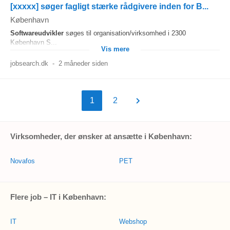
[xxxxx] søger fagligt stærke rådgivere inden for B...
København
Softwareudvikler
søges til organisation/virksomhed i 2300
København S...
Vis mere
jobsearch.dk
-
2 måneder siden
1
2
Virksomheder, der ønsker at ansætte i København:
Novafos
PET
Flere job – IT i København:
IT
Webshop