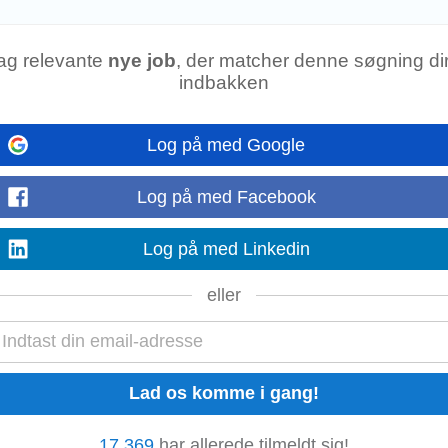
 jurister Kører reel 1:1...
ag relevante
nye job
, der matcher denne søgning dir
Arts, Aarhus Universitet
indbakken
fakultetets forskningsområder Kendskab til fondslandskabet og øvrige mulighe
Ulla Gjørling på e-mail eller 29 62...
Log på med Google
Log på med Facebook
Log på med Linkedin
eller
 Medarbejder
Projektchef
lyst
Projektmedarbejder
Projektkoordinator
Kontorelev
17.369
har allerede tilmeldt sig!