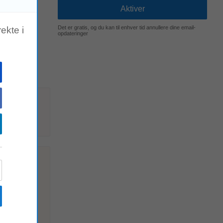
Det er gratis, og du kan til enhver tid annullere dine email-
ekte i
opdateringer
der for