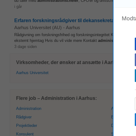
du taler med
administrationschefer
, CFO'er og driftschefer, ikke med
i går
Modt
Erfaren forskningsrådgiver til dekansekretariatet på 
Aarhus Universitet (AU)
-
Aarhus
Rådgivning om forskningsfrihed og forskningsintegritet Kendskab til 
eksternt hjemtag Hvis du vil vide mere Kontakt
administrationschef
3 dage siden
Virksomheder, der ønsker at ansætte i Aarhus:
Aarhus Universitet
Flere job – Administration i Aarhus:
Administration
Administrativ
Rådgiver
Business Ana
Projektleder
Direktør
Konsulent
Sekretær