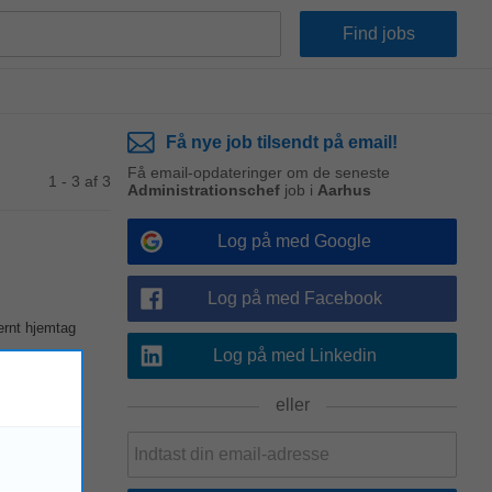
Få nye job tilsendt på email!
Få email-opdateringer om de seneste
1 - 3 af 3
Administrationschef
job i
Aarhus
Log på med Google
Log på med Facebook
ernt hjemtag
Log på med Linkedin
eller
 værktøj — og