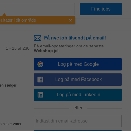
esultater i dit område
Få nye job tilsendt på email!
Få email-opdateringer om de seneste
1 - 15 af 230
Webshop
job
Log på med Google
Log på med Facebook
ken sælger
Log på med Linkedin
eller
ekniske varer.