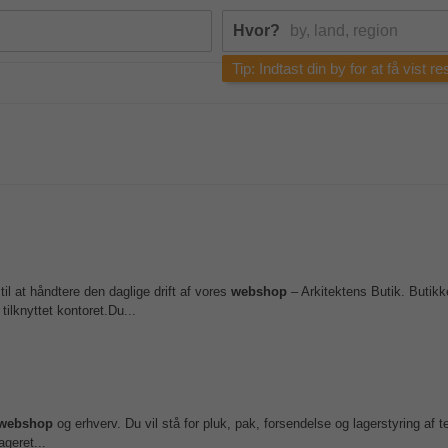
Hvor?
Tip: Indtast din by for at få vist r
il at håndtere den daglige drift af vores
webshop
– Arkitektens Butik. Butik
tilknyttet kontoret.Du...
webshop
og erhverv. Du vil stå for pluk, pak, forsendelse og lagerstyring af t
ageret...