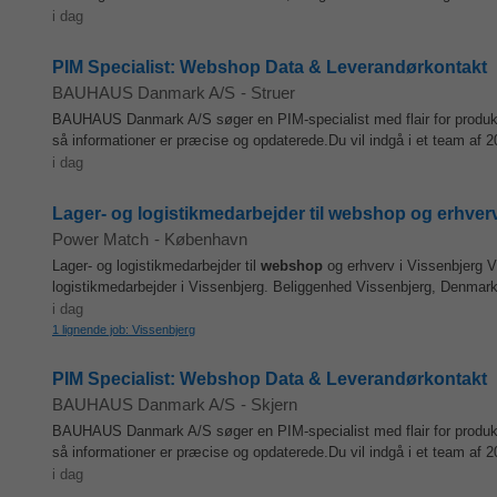
i dag
PIM Specialist: Webshop Data & Leverandørkontakt
BAUHAUS Danmark A/S
-
Struer
BAUHAUS Danmark A/S søger en PIM-specialist med flair for produkt
så informationer er præcise og opdaterede.Du vil indgå i et team af 
i dag
Lager- og logistikmedarbejder til webshop og erhverv
Power Match
-
København
Lager- og logistikmedarbejder til
webshop
og erhverv i Vissenbjerg Vi
logistikmedarbejder i Vissenbjerg. Beliggenhed Vissenbjerg, Denmark 
i dag
1 lignende job: Vissenbjerg
PIM Specialist: Webshop Data & Leverandørkontakt
BAUHAUS Danmark A/S
-
Skjern
BAUHAUS Danmark A/S søger en PIM-specialist med flair for produkt
så informationer er præcise og opdaterede.Du vil indgå i et team af 
i dag