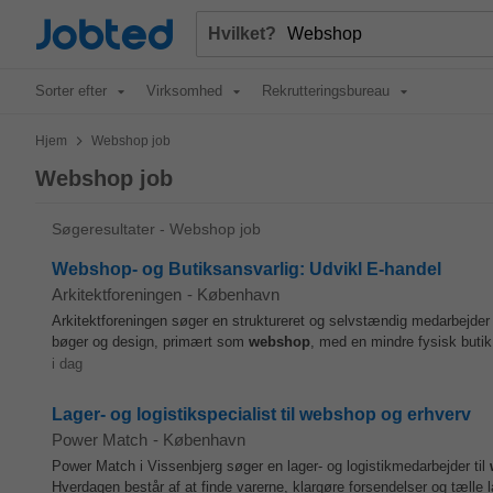
Jobted
Hvilket?
Sorter efter
Virksomhed
Rekrutteringsbureau
>
Hjem
Webshop job
Webshop job
Søgeresultater - Webshop job
Webshop- og Butiksansvarlig: Udvikl E-handel
Arkitektforeningen
-
København
Arkitektforeningen søger en struktureret og selvstændig medarbejder t
bøger og design, primært som
webshop
, med en mindre fysisk butik 
i dag
Lager- og logistikspecialist til webshop og erhverv
Power Match
-
København
Power Match i Vissenbjerg søger en lager- og logistikmedarbejder til
Hverdagen består af at finde varerne, klargøre forsendelser og tælle l