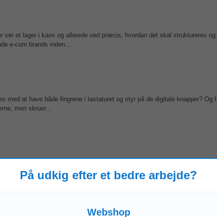
 ser et lager i kaos og allerede ved præcis, hvordan det skal struktureres og
nde e-com brands inden...
s med at have både fingrene i tastaturet og styr på de digitale knapper? Og har
rne, men skruer...
data til vores
webshop
. Du sikrer korrekt oprettelse af produkter og tæt lev
På udkig efter et bedre arbejde?
20 medarbejdere (PIM...
omster
Webshop