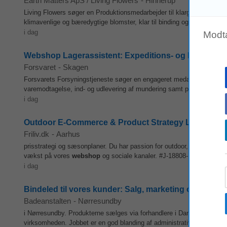
Earth Matters ApS / Living Flowers
-
Hinnerup
Living Flowers søger en Produktionsmedarbejder til klargøring af bloms
klimavenlige og bæredygtige blomster, klar til binding og levering til 
i dag
Modt
Webshop Lagerassistent: Expeditions- og Forsyning
Forsvaret
-
Skagen
Forsvarets Forsyningstjeneste søger en engageret medarbejder til 
varemodtagelse, ind- og udlevering af mundering samt pakning og fors
i dag
Outdoor E-Commerce & Product Strategy Lead
Friliv.dk
-
Aarhus
prisstrategi og sæsonplaner. Du har passion for outdoor, analytiske n
vækst på vores
webshop
og sociale kanaler. #J-18808-Ljbffr...
i dag
Bindeled til vores kunder: Salg, marketing og adminis
Badeanstalten
-
Nørresundby
i Nørresundby. Produkterne sælges via forhandlere i Danmark samt 
virksomheden. Jobbet er en god blanding af administrativt arbejde o