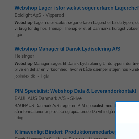
Webshop Lager i stor vækst søger erfaren Lagerchef
Boldlight ApS
-
Vipperød
Webshop
Lager i stor vækst søger erfaren Lagerchef Er du typen, der
vi brug for dig hos Thenap. Thenap er et af Danmarks hurtigst vokse
i går
Webshop Manager til Dansk Lydisolering A/S
Helsingør
Webshop
Manager søges til Dansk Lydisolering Er du typen, der trive
blive en del af en virksomhed, hvor vi både dæmper støjen hos kunde
jobindex.dk
-
i går
PIM Specialist: Webshop Data & Leverandørkontakt
BAUHAUS Danmark A/S
-
Skive
BAUHAUS Danmark A/S søger en PIM-specialist med flair for produkt
så informationer er præcise og opdaterede.Du vil indgå i et team af 
i dag
Klimavenligt Binderi: Produktionsmedarbejder til bl