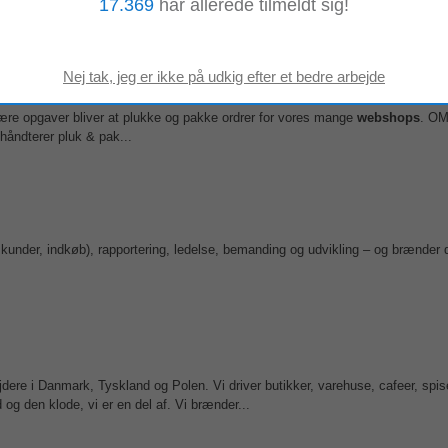
17.369
har allerede tilmeldt sig!
pshark📦🦈
mære opgaver bliver at plukke og pakke ordrer for vores mange
webshops
. OM
håndterer pluk & pak...
ik, kunder, indkøb), rapportering, ledelse, bemanding og udvikling – og brænder 
dere i Danmark, Tyskland og Polen. Vi driver butikker, varehuse, cafeer, spi
g den klode, vi er en del af. Vi brænder...