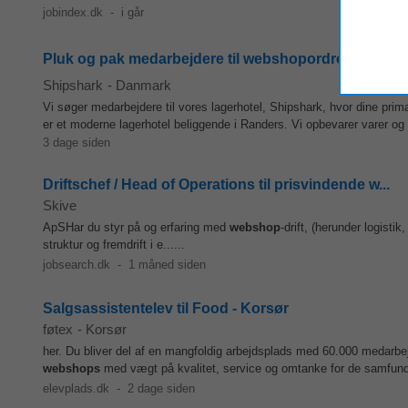
jobindex.dk
-
i går
Pluk og pak medarbejdere til webshopordre hos Shi
Shipshark
-
Danmark
Vi søger medarbejdere til vores lagerhotel, Shipshark, hvor dine pri
er et moderne lagerhotel beliggende i Randers. Vi opbevarer varer og 
3 dage siden
Driftschef / Head of Operations til prisvindende w...
Skive
ApSHar du styr på og erfaring med
webshop
-drift, (herunder logist
struktur og fremdrift i e......
jobsearch.dk
-
1 måned siden
Salgsassistentelev til Food - Korsør
føtex
-
Korsør
her. Du bliver del af en mangfoldig arbejdsplads med 60.000 medarbej
webshops
med vægt på kvalitet, service og omtanke for de samfund o
elevplads.dk
-
2 dage siden