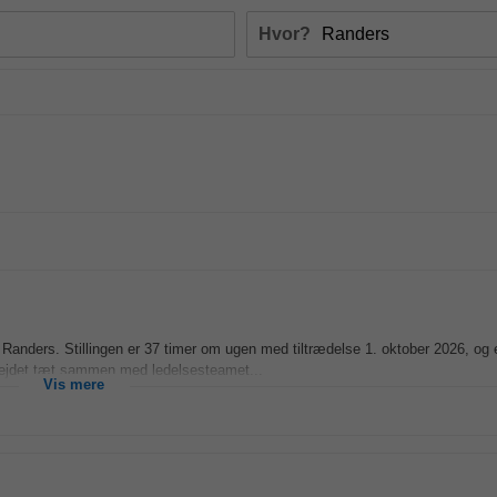
Hvor?
anders. Stillingen er 37 timer om ugen med tiltrædelse 1. oktober 2026, og 
bejdet tæt sammen med ledelsesteamet...
Vis mere