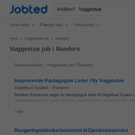
Jobted
Hvilket?
Sorter efter
Præcist sted
Virksomhed
>
>
Hjem
Vuggestue job
Randers
Vuggestue job i Randers
Søgeresultater - Vuggestue job i Randers
Inspirerende Pædagogisk Leder i Ny Vuggestue
Dagtilbud Sydøst
-
Randers
Randers Kommune søger en pædagogisk leder til Dagtilbud Sydøst i R
vuggestue
sættes i gang i Kristrup med opstart 1. november. Du ar
i dag
Rengøringstekniker/assistent til Ejendomsservice