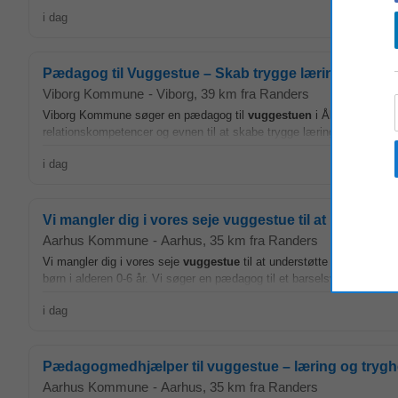
i dag
Pædagog til Vuggestue – Skab trygge læringsmiljøer
Viborg Kommune
-
Viborg
, 39 km fra Randers
Viborg Kommune søger en pædagog til
vuggestuen
i Åkanden, Åkand
relationskompetencer og evnen til at skabe trygge læringsmiljøer.Du for
i dag
Vi mangler dig i vores seje vuggestue til at underst
Aarhus Kommune
-
Aarhus
, 35 km fra Randers
Vi mangler dig i vores seje
vuggestue
til at understøtte det gode bø
børn i alderen 0-6 år. Vi søger en pædagog til et barselsvikariat på 32
i dag
Pædagogmedhjælper til vuggestue – læring og tryg
Aarhus Kommune
-
Aarhus
, 35 km fra Randers