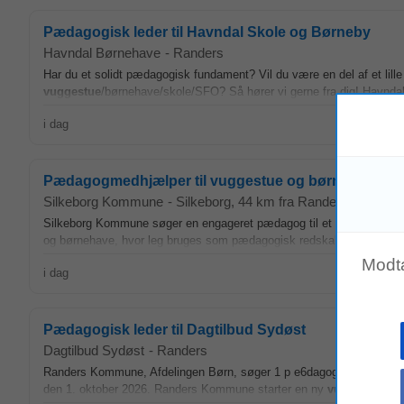
Pædagogisk leder til Havndal Skole og Børneby
Havndal Børnehave
-
Randers
Har du et solidt pædagogisk fundament? Vil du være en del af et lill
vuggestue
/børnehave/skole/SFO? Så hører vi gerne fra dig! Havndal
i dag
Pædagogmedhjælper til vuggestue og børnehave –
Silkeborg Kommune
-
Silkeborg
, 44 km fra Randers
Silkeborg Kommune søger en engageret pædagog til et børnehus med fo
og børnehave, hvor leg bruges som pædagogisk redskab, og hvor ne
Modt
i dag
Pædagogisk leder til Dagtilbud Sydøst
Dagtilbud Sydøst
-
Randers
Randers Kommune, Afdelingen Børn, søger 1 p e6dagogisk leder til Da
den 1. oktober 2026. Randers Kommune starter en ny
vuggestue
op 