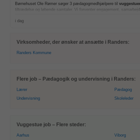
Børnehuset Ole Rømer søger 3 pædagogmedhjælpere til
vuggestue
tiltrædelse og løbende samtaler. Vi forventer engagement, samarbejd
i dag
Virksomheder, der ønsker at ansætte i Randers:
Randers Kommune
Flere job – Pædagogik og undervisning i Randers:
Lærer
Pædagog
Undervisning
Skoleleder
Vuggestue job – Flere steder:
Aarhus
Viborg