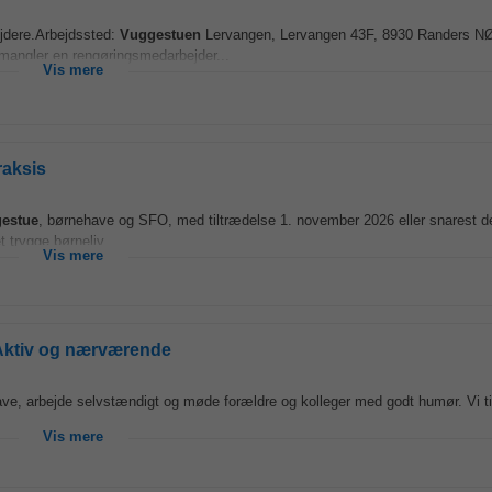
jdere.Arbejdssted:
Vuggestuen
Lervangen, Lervangen 43F, 8930 Randers N
 mangler en rengøringsmedarbejder...
Vis mere
raksis
estue
, børnehave og SFO, med tiltrædelse 1. november 2026 eller snarest de
 trygge børneliv...
Vis mere
Aktiv og nærværende
e, arbejde selvstændigt og møde forældre og kolleger med godt humør. Vi ti
Vis mere