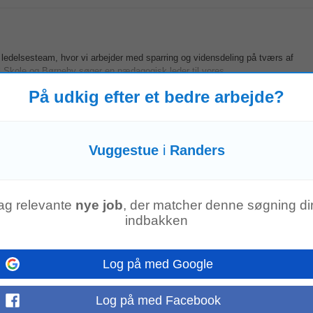
e ledelsesteam, hvor vi arbejder med sparring og vidensdeling på tværs af
 Skole og Børneby søger en pædagogisk leder til vores...
Vis mere
På udkig efter et bedre arbejde?
 nærværende
Vuggestue
i
Randers
kus på børnenes trivsel og udvikling. Arbejdet foregår i et integreret hus f
uropædagogiske tilgange...
Vis mere
ag relevante
nye job
, der matcher denne søgning dir
indbakken
Log på med Google
gtilbud Sydeost Stillingen er med 37 timers besk e6ftigelse pr. uge og med ti
Log på med Facebook
i bydelen Kristrup...
Vis mere