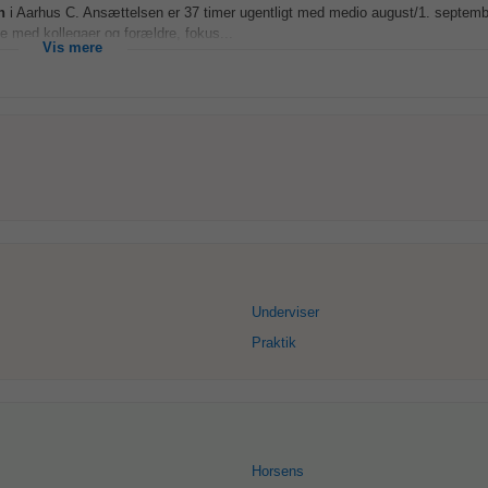
n
i Aarhus C. Ansættelsen er 37 timer ugentligt med medio august/1. septem
e med kollegaer og forældre, fokus...
Vis mere
Underviser
Praktik
Horsens