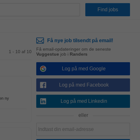
Få nye job tilsendt på email!
Få email-opdateringer om de seneste
1 - 10 af 10
Vuggestue
job i
Randers
Log på med Google
Log på med Facebook
en ny
Log på med Linkedin
eller