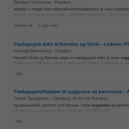
Randers Kommune
-
Randers
arbejder vi meget med uddannelse/efteruddannelse af vores medarbe
rummer en masse skønne børn, der dagligt muntrer sig i huset og vi
jobindex.dk
-
2 uger siden
Pædagogisk leder til Børneby og Skole – Ledelse i P
Havndal Børnehave
-
Randers
Havndal Skole og Børneby søger en pædagogisk leder til vores
vugg
Stillingen er fuldtid og centreret omkring det stærke fællesskab og det
i dag
Pædagogmedhjælper til vuggestue og børnehave – 
Dansk Sprogskole
-
Silkeborg
, 44 km fra Randers
og nærværende sammen med børnene i både
vuggestue
og børnehav
introduktion og engageret faglig refleksion. #J-18808-Ljbffr...
i dag