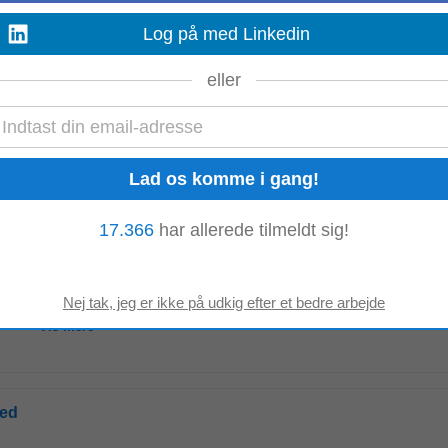
Log på med Linkedin
eller
en i Vridsted, med fokus på børns trivsel og dannelse. Stillingen kræver st
ventes at bidrage til et positivt...
Vis mere
17.366
har allerede tilmeldt sig!
øtte det gode børne(ude)liv i Børnehuset ved Sko
rne(ude)liv i Børnehuset ved Skoven Børnehuset ved Skoven er en integreret i
 timer...
Vis mere
hed