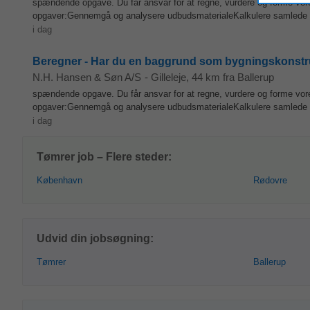
spændende opgave. Du får ansvar for at regne, vurdere og forme vores
opgaver:Gennemgå og analysere udbudsmaterialeKalkulere samlede t
i dag
Beregner - Har du en baggrund som bygningskonstruktø
N.H. Hansen & Søn A/S
-
Gilleleje
, 44 km fra Ballerup
spændende opgave. Du får ansvar for at regne, vurdere og forme vores
opgaver:Gennemgå og analysere udbudsmaterialeKalkulere samlede t
i dag
Tømrer job – Flere steder:
København
Rødovre
Udvid din jobsøgning:
Tømrer
Ballerup