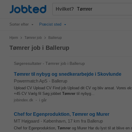
Jobted
Hvilket?
Sorter efter
Præcist sted
>
>
Hjem
Tømrer job
Ballerup
Tømrer job i Ballerup
Søgeresultater - Tømrer job i Ballerup
Tømrer til nybyg og snedkerarbejde i Skovlunde
Powermatch ApS
-
Ballerup
Upload CV Upload CV Find job Upload dit CV og bliv ansat. Vores eksp
+45 CV Vælg fil Søg jobbet
Tømrer
til nybyg...
jobindex.dk
-
i går
Chef for Egenproduktion, Tømrer og Murer
MT Højgaard
-
København
, 17 km fra Ballerup
Chef for Egenproduktion,
Tømrer
og Murer Har du lyst til at blive 