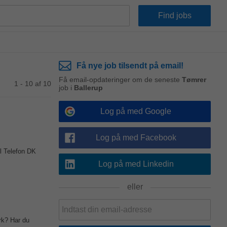
Få nye job tilsendt på email!
Få email-opdateringer om de seneste
Tømrer
1 - 10 af 10
job i
Ballerup
Log på med Google
Log på med Facebook
il Telefon DK
Log på med Linkedin
eller
rk? Har du