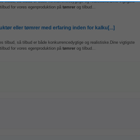
 tilbud, så tilbud er både konkurrencedygtige og realistiske.Dine vigtigste
ilbud for vores egenproduktion på
tømrer
og tilbud...
r eller tømrer med erfaring inden for kalku[...]
 tilbud, så tilbud er både konkurrencedygtige og realistiske.Dine vigtigste
ilbud for vores egenproduktion på
tømrer
og tilbud...