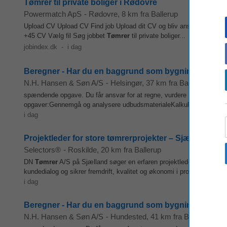
Tømrer til private boliger i Rødovre
Powermatch ApS
-
Rødovre
, 8 km fra Ballerup
Upload CV Upload CV Find job Upload dit CV og bliv ansat. Vores eksp
+45 CV Vælg fil Søg jobbet
Tømrer
til private boliger...
jobindex.dk
-
i dag
Beregner - Har du en baggrund som bygningskonstruktø
N.H. Hansen & Søn A/S
-
Helsingør
, 37 km fra Ballerup
spændende opgave. Du får ansvar for at regne, vurdere og forme vores
opgaver:Gennemgå og analysere udbudsmaterialeKalkulere samlede t
i dag
Projektleder for store tømrerprojekter – Sjælland, stor
Selectors®
-
Roskilde
, 20 km fra Ballerup
DN
Tømrer
A/S på Sjælland søger en erfaren projektleder til at styre
kundedialog og sikrer fremdrift, kvalitet og økonomi i projekterne. Du 
i dag
Beregner - Har du en baggrund som bygningskonstruktø
N.H. Hansen & Søn A/S
-
Hundested
, 41 km fra Ballerup