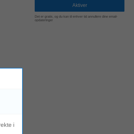
Det er gratis, og du kan til enhver tid annullere dine email-
opdateringer
ønnede
ekte i