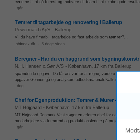
evnerne til at gå forrest og motivere dit team til at skabe gode resultat
i går
Tømrer til tagarbejde og renovering i Ballerup
Powermatch ApS
-
Ballerup
Vil du have firmabil, tagarbejde og fast arbejde som
tømrer
?...
jobindex.dk
-
3 dage siden
Beregner - Har du en baggrund som bygningskonstruktø
N.H. Hansen & Søn A/S
-
København
, 17 km fra Ballerup
spændende opgave. Du får ansvar for at regne, vurdere og forme vores
opgaver:Gennemgå og analysere udbudsmaterialeKalkulere samlede t
i dag
Chef for Egenproduktion: Tømrer & Murer – Ledelse
MT Højgaard
-
København
, 17 km fra Ballerup
MT Højgaard Danmark Vest søger en erfaren chef for egenproduktion
medarbejdere via formænd og produktionsledere på projekter i Vestda
i går
Modt