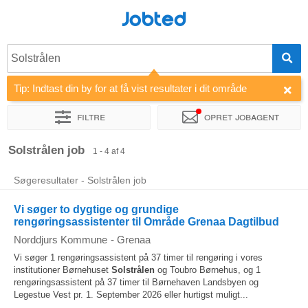
Jobted
Solstrålen
Tip: Indtast din by for at få vist resultater i dit område
Filtre
Opret jobagent
Sorter efter
Virksomhed
Solstrålen job
1 - 4 af 4
Søgeresultater - Solstrålen job
Vi søger to dygtige og grundige
rengøringsassistenter til Område Grenaa Dagtilbud
Norddjurs Kommune
-
Grenaa
Vi søger 1 rengøringsassistent på 37 timer til rengøring i vores
institutioner Børnehuset
Solstrålen
og Toubro Børnehus, og 1
rengøringsassistent på 37 timer til Børnehaven Landsbyen og
Legestue Vest pr. 1. September 2026 eller hurtigst muligt...