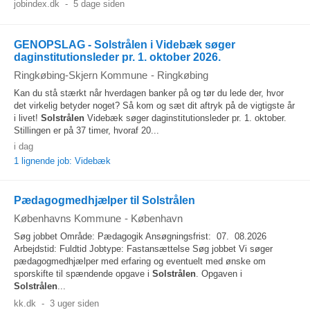
jobindex.dk
-
5 dage siden
GENOPSLAG - Solstrålen i Videbæk søger
daginstitutionsleder pr. 1. oktober 2026.
Ringkøbing-Skjern Kommune
-
Ringkøbing
Kan du stå stærkt når hverdagen banker på og tør du lede der, hvor
det virkelig betyder noget? Så kom og sæt dit aftryk på de vigtigste år
i livet!
Solstrålen
Videbæk søger daginstitutionsleder pr. 1. oktober.
Stillingen er på 37 timer, hvoraf 20...
i dag
1 lignende job: Videbæk
Pædagogmedhjælper til Solstrålen
Københavns Kommune
-
København
Søg jobbet Område: Pædagogik Ansøgningsfrist: 07. 08.2026
Arbejdstid: Fuldtid Jobtype: Fastansættelse Søg jobbet Vi søger
pædagogmedhjælper med erfaring og eventuelt med ønske om
sporskifte til spændende opgave i
Solstrålen
. Opgaven i
Solstrålen
...
kk.dk
-
3 uger siden