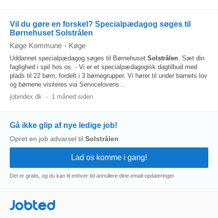
Vil du gøre en forskel? Specialpædagog søges til
Børnehuset Solstrålen
Køge Kommune
-
Køge
Uddannet specialpædagog søges til Børnehuset
Solstrålen
. Sæt din
faglighed i spil hos os. - Vi er et specialpædagogisk dagtilbud med
plads til 22 børn, fordelt i 3 børnegrupper. Vi hører til under barnets lov
og børnene visiteres via Servicelovens...
jobindex.dk
-
1 måned siden
Gå ikke glip af nye ledige job!
Opret en job advarsel til
Solstrålen
Det er gratis, og du kan til enhver tid annullere dine email-opdateringer
Jobted