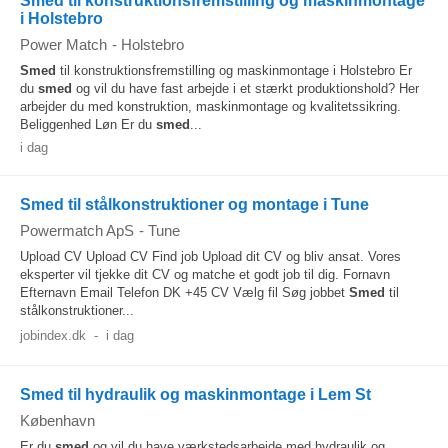
Smed til konstruktionsfremstilling og maskinmontage
i Holstebro
Power Match
-
Holstebro
Smed
til konstruktionsfremstilling og maskinmontage i Holstebro Er
du
smed
og vil du have fast arbejde i et stærkt produktionshold? Her
arbejder du med konstruktion, maskinmontage og kvalitetssikring.
Beliggenhed Løn Er du
smed
...
i dag
Smed til stålkonstruktioner og montage i Tune
Powermatch ApS
-
Tune
Upload CV Upload CV Find job Upload dit CV og bliv ansat. Vores
eksperter vil tjekke dit CV og matche et godt job til dig. Fornavn
Efternavn Email Telefon DK +45 CV Vælg fil Søg jobbet
Smed
til
stålkonstruktioner...
jobindex.dk
-
i dag
Smed til hydraulik og maskinmontage i Lem St
København
Er du
smed
og vil du have værkstedsarbejde med hydraulik og