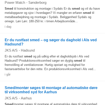
Power Match
-
Sønderborg
Smed
til konstruktion og montage i Sydals Er du
smed
og vil du have
metalopgaver og sjov i hverdagen? Vi mangler en erfaren
smed
til
metalbearbejdning og montage i Sydals. Beliggenhed Sydals og
omegn. Løn Løn: 180-250 kr. i timen Arbejdsområde...
i dag
Er du rustfast smed – og søger du daghold i Als ved
Hadsund?
JKS A/S
-
Hadsund
Er du rustfast
smed
og på udkig efter et dagholdsjob i Als ved
Hadsund? Produktionsvirksomhed søger en dygtig
smed
til
fremstilling af ventilationsrør. Hurtig opstart og mulighed for
fastansættelse for den rette. En produktionsvirksomhed i Als ved...
i går
Smed/montør søges til montage af automatiske døre
til virksomhed syd for Aarhus
JKS A/S
-
Aarhus
Smed
/montør søges til montage af automatiske døre til virksomhed