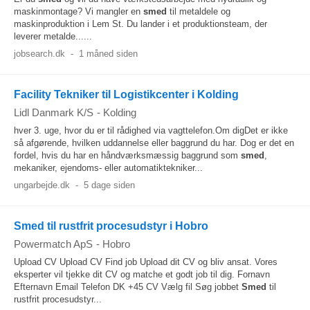
maskinmontage? Vi mangler en
smed
til metaldele og
maskinproduktion i Lem St. Du lander i et produktionsteam, der
leverer metalde......
jobsearch.dk
-
1 måned siden
Facility Tekniker til Logistikcenter i Kolding
Lidl Danmark K/S
-
Kolding
hver 3. uge, hvor du er til rådighed via vagttelefon.Om digDet er ikke
så afgørende, hvilken uddannelse eller baggrund du har. Dog er det en
fordel, hvis du har en håndværksmæssig baggrund som
smed
,
mekaniker, ejendoms- eller automatiktekniker...
ungarbejde.dk
-
5 dage siden
Smed til rustfrit procesudstyr i Hobro
Powermatch ApS
-
Hobro
Upload CV Upload CV Find job Upload dit CV og bliv ansat. Vores
eksperter vil tjekke dit CV og matche et godt job til dig. Fornavn
Efternavn Email Telefon DK +45 CV Vælg fil Søg jobbet
Smed
til
rustfrit procesudstyr...