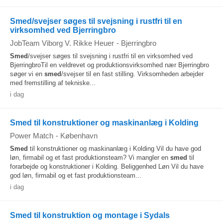
Smed/svejser søges til svejsning i rustfri til en
virksomhed ved Bjerringbro
JobTeam Viborg V. Rikke Heuer
-
Bjerringbro
Smed
/svejser søges til svejsning i rustfri til en virksomhed ved
BjerringbroTil en veldrevet og produktionsvirksomhed nær Bjerringbro
søger vi en
smed
/svejser til en fast stilling. Virksomheden arbejder
med fremstilling af tekniske...
i dag
Smed til konstruktioner og maskinanlæg i Kolding
Power Match
-
København
Smed
til konstruktioner og maskinanlæg i Kolding Vil du have god
løn, firmabil og et fast produktionsteam? Vi mangler en
smed
til
forarbejde og konstruktioner i Kolding. Beliggenhed Løn Vil du have
god løn, firmabil og et fast produktionsteam...
i dag
Smed til konstruktion og montage i Sydals