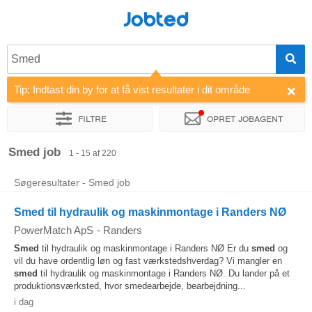
Jobted
Smed
Tip: Indtast din by for at få vist resultater i dit område
Filtre
Opret jobagent
Sorter efter
Virksomhed
Rekrutteringsbureau
Smed job
1 - 15 af 220
Søgeresultater - Smed job
Smed til hydraulik og maskinmontage i Randers NØ
PowerMatch ApS
-
Randers
Smed
til hydraulik og maskinmontage i Randers NØ Er du
smed
og
vil du have ordentlig løn og fast værkstedshverdag? Vi mangler en
smed
til hydraulik og maskinmontage i Randers NØ. Du lander på et
produktionsværksted, hvor smedearbejde, bearbejdning...
i dag