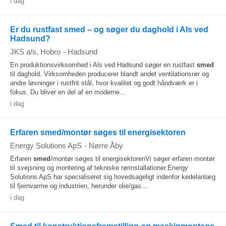
i dag
Er du rustfast smed – og søger du daghold i Als ved
Hadsund?
JKS a/s, Hobro
-
Hadsund
En produktionsvirksomhed i Als ved Hadsund søger en rustfast
smed
til daghold. Virksomheden producerer blandt andet ventilationsrør og
andre løsninger i rustfrit stål, hvor kvalitet og godt håndværk er i
fokus. Du bliver en del af en moderne...
i dag
Erfaren smed/montør søges til energisektoren
Energy Solutions ApS
-
Nørre Åby
Erfaren
smed
/montør søges til energisektorenVi søger erfaren montør
til svejsning og montering af tekniske rørinstallationer.Energy
Solutions ApS har specialiseret sig hovedsageligt indenfor kedelanlæg
til fjernvarme og industrien, herunder olie/gas...
i dag