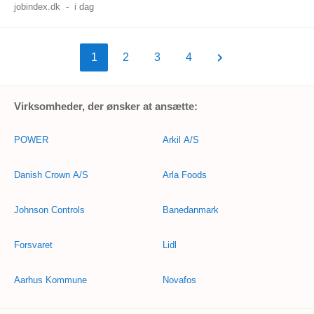
jobindex.dk
-
i dag
1
2
3
4
Virksomheder, der ønsker at ansætte:
POWER
Arkil A/S
Danish Crown A/S
Arla Foods
Johnson Controls
Banedanmark
Forsvaret
Lidl
Aarhus Kommune
Novafos