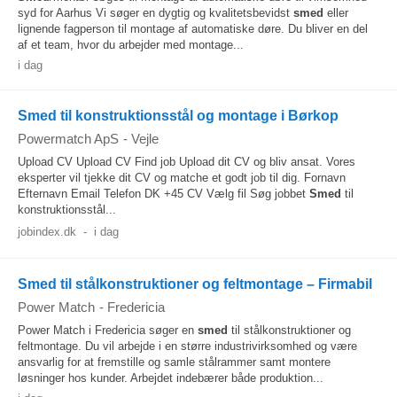
syd for Aarhus Vi søger en dygtig og kvalitetsbevidst
smed
eller
lignende fagperson til montage af automatiske døre. Du bliver en del
af et team, hvor du arbejder med montage...
i dag
Smed til konstruktionsstål og montage i Børkop
Powermatch ApS
-
Vejle
Upload CV Upload CV Find job Upload dit CV og bliv ansat. Vores
eksperter vil tjekke dit CV og matche et godt job til dig. Fornavn
Efternavn Email Telefon DK +45 CV Vælg fil Søg jobbet
Smed
til
konstruktionsstål...
jobindex.dk
-
i dag
Smed til stålkonstruktioner og feltmontage – Firmabil
Power Match
-
Fredericia
Power Match i Fredericia søger en
smed
til stålkonstruktioner og
feltmontage. Du vil arbejde i en større industrivirksomhed og være
ansvarlig for at fremstille og samle stålrammer samt montere
løsninger hos kunder. Arbejdet indebærer både produktion...