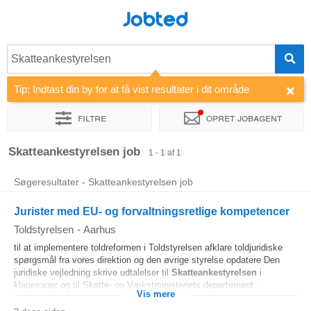
Jobted
Skatteankestyrelsen
Tip: Indtast din by for at få vist resultater i dit område
Filtre
Opret jobagent
Sorter efter
Virksomhed
Skatteankestyrelsen job
1 - 1 af 1
Søgeresultater - Skatteankestyrelsen job
Jurister med EU- og forvaltningsretlige kompetencer
Toldstyrelsen
-
Aarhus
til at implementere toldreformen i Toldstyrelsen afklare toldjuridiske
spørgsmål fra vores direktion og den øvrige styrelse opdatere Den
juridiske vejledning skrive udtalelser til
Skatteankestyrelsen
i
klagesager og til Skatte- og Vækstministeriets departement...
Vis mere