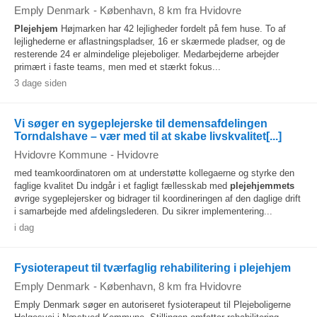
Emply Denmark
-
København
, 8 km fra Hvidovre
Plejehjem
Højmarken har 42 lejligheder fordelt på fem huse. To af
lejlighederne er aflastningspladser, 16 er skærmede pladser, og de
resterende 24 er almindelige plejeboliger. Medarbejderne arbejder
primært i faste teams, men med et stærkt fokus...
3 dage siden
Vi søger en sygeplejerske til demensafdelingen
Torndalshave – vær med til at skabe livskvalitet[...]
Hvidovre Kommune
-
Hvidovre
med teamkoordinatoren om at understøtte kollegaerne og styrke den
faglige kvalitet Du indgår i et fagligt fællesskab med
plejehjemmets
øvrige sygeplejersker og bidrager til koordineringen af den daglige drift
i samarbejde med afdelingslederen. Du sikrer implementering...
i dag
Fysioterapeut til tværfaglig rehabilitering i plejehjem
Emply Denmark
-
København
, 8 km fra Hvidovre
Emply Denmark søger en autoriseret fysioterapeut til Plejeboligerne