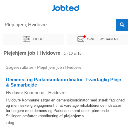
Jobted
Plejehjem, Hvidovre
Filtre
Opret jobagent
Sorter efter
Præcist sted
Virksomhed
Plejehjem job i Hvidovre
1 - 10 af 10
Søgeresultater - Plejehjem job i Hvidovre
Demens- og Parkinsonkoordinator: Tværfaglig Pleje
& Samarbejde
Hvidovre Kommune
-
Hvidovre
Hvidovre Kommune søger en demenskoordinator med stærk faglighed
og menneskelig engagement til at varetage rehabiliterende indsatser
for borgere med demens og Parkinson samt deres pårørende.
Stillingen omfatter koordinering af
plejehjems
...
i dag