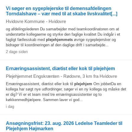
Vi søger en sygeplejerske til demensafdelingen
Torndalshave – vær med til at skabe livskvalitet[...]
Hvidovre Kommune
-
Hvidovre
og afdelingslederen Du samarbejder med teamkoordinatoren om at
understøtte kollegaerne og styrke den faglige kvalitet Du indgår i et
fagligt fællesskab med
plejehjemmets
øvrige sygeplejersker og
bidrager til koordineringen af den daglige drift i samarbejde...
2 dage siden
Ernæringsassistent, diætist eller kok til plejehjem
Plejehjemmet Engskrænten
-
Rødovre
, 3 km fra Hvidovre
Ernæringsassistent, diætist eller kok til
plejehjem
Om jobbetDa en
kollega har søgt nye udfordringer, søger vi en ny kollega og måske det
er dig? Vi er et team med tre ernæringsassistenter og to
køkkenmedhjælpere. Sammen laver vi god...
i dag
Ansøgningsfrist: 23. aug. 2026 Ledelse Teamleder til
Plejehjem Højmarken