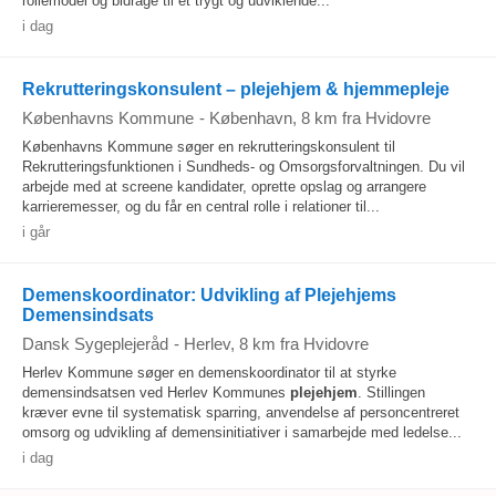
rollemodel og bidrage til et trygt og udviklende...
i dag
Rekrutteringskonsulent – plejehjem & hjemmepleje
Københavns Kommune
-
København
, 8 km fra Hvidovre
Københavns Kommune søger en rekrutteringskonsulent til
Rekrutteringsfunktionen i Sundheds- og Omsorgsforvaltningen. Du vil
arbejde med at screene kandidater, oprette opslag og arrangere
karrieremesser, og du får en central rolle i relationer til...
i går
Demenskoordinator: Udvikling af Plejehjems
Demensindsats
Dansk Sygeplejeråd
-
Herlev
, 8 km fra Hvidovre
Herlev Kommune søger en demenskoordinator til at styrke
demensindsatsen ved Herlev Kommunes
plejehjem
. Stillingen
kræver evne til systematisk sparring, anvendelse af personcentreret
omsorg og udvikling af demensinitiativer i samarbejde med ledelse...
i dag