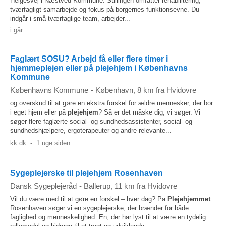
Helgesvej i Næstved Kommune. Stillingen omfatter rehabilitering,
tværfagligt samarbejde og fokus på borgernes funktionsevne. Du
indgår i små tværfaglige team, arbejder...
i går
Faglært SOSU? Arbejd få eller flere timer i
hjemmeplejen eller på plejehjem i Københavns
Kommune
Københavns Kommune
-
København
, 8 km fra Hvidovre
og overskud til at gøre en ekstra forskel for ældre mennesker, der bor
i eget hjem eller på
plejehjem
? Så er det måske dig, vi søger. Vi
søger flere faglærte social- og sundhedsassistenter, social- og
sundhedshjælpere, ergoterapeuter og andre relevante...
kk.dk
-
1 uge siden
Sygeplejerske til plejehjem Rosenhaven
Dansk Sygeplejeråd
-
Ballerup
, 11 km fra Hvidovre
Vil du være med til at gøre en forskel – hver dag? På
Plejehjemmet
Rosenhaven søger vi en sygeplejerske, der brænder for både
faglighed og menneskelighed. En, der har lyst til at være en tydelig