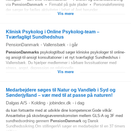
via
PensionDanmark
• Firmabil på gule plader • Personaleforening
der sørger for fælles aktiviteter i løbet af året herunder...
Vis mere
Klinisk Psykolog i Online Psykolog-team –
Tværfagligt Sundhedshus
PensionDanmark
-
Vallensbæk
-
i går
PensionDanmarks
psykologtilbud søger kliniske psykologer til online-
og ansigt-til-ansigt konsultationer i et nyt tværfagligt Sundhedshus i
Vallensbæk. Du hjælper medlemmer i sårbare livssituationer med
stress, angst, depression og relationelle...
Vis mere
Medarbejdere søges til Natur og Vandløb i Syd og
Sønderjylland – vær med til at passe på naturen!
Dalgas A/S
-
Kolding
-
jobindex.dk
-
i dag
du kan fortsætte med at udvikle dine kompetencer.Gode vilkår:
Ansættelse på skovbrugsøverenskomsten mellem GLS-A og 3F med
sundhedsordning gennem
PensionDanmark
og Dansk
Sundhedssikring.Om stillingenVi søger en medarbejder til en 37 timers