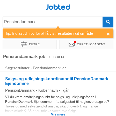
Jobted
Pensiondanmark
Tip: Indtast din by for at få vist resultater i dit område
Filtre
Opret jobagent
Sorter efter
Virksomhed
Pensiondanmark job
1 - 14 af 14
Søgeresultater - Pensiondanmark job
Salgs- og udlejningskoordinator til PensionDanmark
Ejendomme
PensionDanmark
-
København
-
i går
Vil du være omdrejningspunkt for salgs- og udlejningsforløb i
PensionDanmark
Ejendomme – fra salgsstart til nøgleoverdragelse?
Trives du med selvstændigt ansvar, skarpt overblik og mange
kontaktflader? Så er du måske vores nye Salgs...
Vis mere