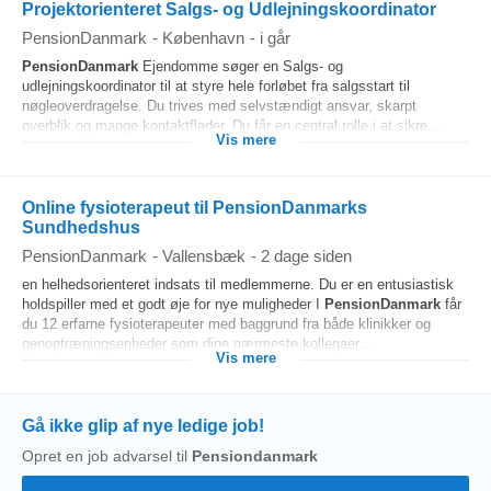
Projektorienteret Salgs- og Udlejningskoordinator
PensionDanmark
-
København
-
i går
PensionDanmark
Ejendomme søger en Salgs- og
udlejningskoordinator til at styre hele forløbet fra salgsstart til
nøgleoverdragelse. Du trives med selvstændigt ansvar, skarpt
overblik og mange kontaktflader. Du får en central rolle i at sikre...
Vis mere
Online fysioterapeut til PensionDanmarks
Sundhedshus
PensionDanmark
-
Vallensbæk
-
2 dage siden
en helhedsorienteret indsats til medlemmerne. Du er en entusiastisk
holdspiller med et godt øje for nye muligheder I
PensionDanmark
får
du 12 erfarne fysioterapeuter med baggrund fra både klinikker og
genoptræningsenheder som dine nærmeste kollegaer...
Vis mere
Gå ikke glip af nye ledige job!
Opret en job advarsel til
Pensiondanmark