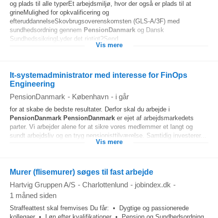
og plads til alle typerEt arbejdsmiljø, hvor der også er plads til at
grineMulighed for opkvalificering og
efteruddannelseSkovbrugsoverenskomsten (GLS-A/3F) med
sundhedsordning gennem
PensionDanmark
og Dansk
SundhedssikringLyder det rigtigt?Send...
Vis mere
It-systemadministrator med interesse for FinOps
Engineering
PensionDanmark
-
København
-
i går
for at skabe de bedste resultater. Derfor skal du arbejde i
PensionDanmark
PensionDanmark
er ejet af arbejdsmarkedets
parter. Vi arbejder alene for at sikre vores medlemmer et langt og
sundt arbejdsliv og en tryg pensionisttilværelse. Samtidig investerer...
Vis mere
Murer (flisemurer) søges til fast arbejde
Hartvig Gruppen A/S
-
Charlottenlund
-
jobindex.dk
-
1 måned siden
Straffeattest skal fremvises Du får: • Dygtige og passionerede
kollegaer • Løn efter kvalifikationer • Pension og Sundhedsordning