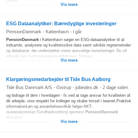
stilling...
Vis mere
ESG Dataanalytiker: Bæredygtige investeringer
PensionDanmark
-
København
-
i går
PensionDanmark
i København søger en ESG-dataanalytiker til at
indsamle, analysere og kvalitetssikre data samt udvikle regnemetoder
og databaser, der understøtter vores ansvarlige investeringer. Du vil
arbejde tæt med investeringsafdelingen, bidrage...
Vis mere
Klargøringsmedarbejder til Tide Bus Aalborg
Tide Bus Danmark A/S
-
Gistrup
-
jobindex.dk
-
2 dage siden
og bidrage til dem i hverdagen - fx ved at tage ansvar for kvaliteten af
dit arbejde, vise respekt for kolleger og skabe trivsel i teamet.Praktisk
informationLøn og ansættelsesvilkår følger AKT-
overenskomsten.Sundhedsordning igennem
PensionDanmark
Mulighed...
Vis mere