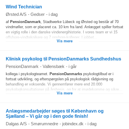
Wind Technician
Ørsted A/S
-
Gedser
-
i dag
af
PensionDanmark
, Stadtwerke Lübeck og Ørsted og består af 70
vindmøller, som er placeret ca. 10 km fra land. Anlægget spiller fortsat
en vigtig rolle i den danske vindenergihistorie. I vores team er vi 15
offshore-vindteknikere og 7 onshore-kolleger. I jobbet...
Vis mere
Klinisk psykolog til PensionDanmarks Sundhedshus
PensionDanmark
-
Vallensbæk
-
i går
kollega i psykologteamet.
PensionDanmarks
psykologtilbud er i
fortsat udvikling, og efterspørgslen på psykologisk rådgivning og
behandling er voksende. Vi gennemfører mere end 20.000
psykologkonsultationer på årsbasis, og for at imødekomme og sikre...
Vis mere
Anlægsmedarbejder søges til København og
Sjælland – Vi går op i den gode finish!
Dalgas A/S
-
Smørumnedre
-
jobindex.dk
-
i dag