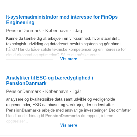
It-systemadministrator med interesse for FinOps
Engineering
PensionDanmark
-
København
-
i dag
Kunne du tænke dig at arbejde i en virksomhed, hvor stabil drift,
teknologisk udvikling og datadrevet beslutningstagning går hånd i
hånd? Har du både solide tekniske kompetencer og en interesse for
cloud-økonomi og optimering? Så er du måske vores...
Vis mere
Analytiker til ESG og bæredygtighed i
PensionDanmark
PensionDanmark
-
København
-
i går
analysere og kvalitetssikre data samt udvikle og vedligeholde
regnemetoder, ESG-databaser og værktøjer, der understøtter
PensionDanmarks
arbejde med ansvarlige investeringer. Det omfatter
blandt andet bidrag til
PensionDanmarks
årsrapport, interne
opgørelser...
Vis mere