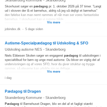
Skanderborg Kommune
-
Skanderborg
Skovhuset søger en
pædagog
pr. 1. oktober 2026 på 37 timer. ”Langt
ud i skoven der lå et børnehus, aldrig så jeg så dejligt et børnehus”
den følelse kan man nemt rammes af når man ser vores fantastiske
børnehus. I skovhuset kan vi rumme både...
Vis mere
jobindex.dk
-
5 dage siden
Autisme-Specialpædagog til Udskoling & SFO
Udskoling autisme NES
-
Skanderborg
Niels Ebbesen Skolen søger en engageret
pædagog
til udskolingen i
specialtilbud for børn og unge med autisme. Du bliver en vigtig del af
undervisningen og af vores SFO, hvor du giver struktur og trygge
rammer, så eleverne kan udvikle sig og deltage...
Vis mere
i dag
Pædagog til Dragen
Skanderborg Kommune
-
Skanderborg
Pædagog
til Børnehuset Dragen, bliv en del af et fagligt stærkt