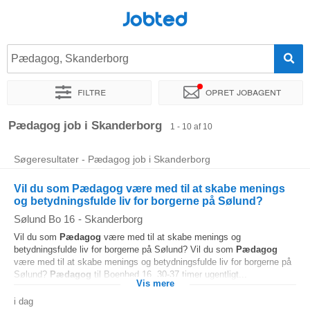
Jobted
Pædagog, Skanderborg
Filtre
Opret jobagent
Sorter efter
Præcist sted
Virksomhed
Pædagog job i Skanderborg
1 - 10 af 10
Søgeresultater - Pædagog job i Skanderborg
Vil du som Pædagog være med til at skabe menings
og betydningsfulde liv for borgerne på Sølund?
Sølund Bo 16
-
Skanderborg
Vil du som
Pædagog
være med til at skabe menings og
betydningsfulde liv for borgerne på Sølund? Vil du som
Pædagog
være med til at skabe menings og betydningsfulde liv for borgerne på
Sølund?
Pædagog
til Boenhed 16, 30-37 timer ugentligt...
Vis mere
i dag