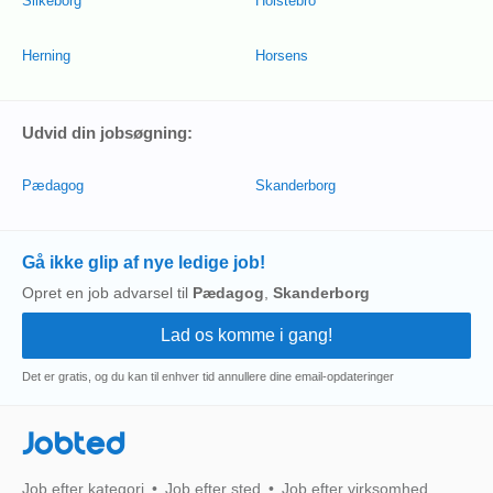
Silkeborg
Holstebro
Herning
Horsens
Udvid din jobsøgning:
Pædagog
Skanderborg
Gå ikke glip af nye ledige job!
Opret en job advarsel til
Pædagog
,
Skanderborg
Det er gratis, og du kan til enhver tid annullere dine email-opdateringer
Jobted
Job efter kategori
Job efter sted
Job efter virksomhed