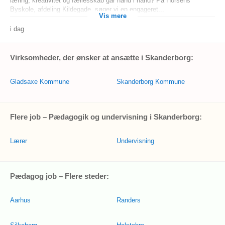
læring, kreativitet og fællesskab går hånd i hånd? På Horsens
Byskole, afdeling Kildegade, søger vi en engageret...
Vis mere
i dag
Virksomheder, der ønsker at ansætte i Skanderborg:
Gladsaxe Kommune
Skanderborg Kommune
Flere job – Pædagogik og undervisning i Skanderborg:
Lærer
Undervisning
Pædagog job – Flere steder:
Aarhus
Randers