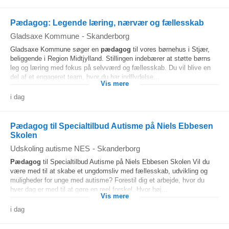
Pædagog: Legende læring, nærvær og fællesskab
Gladsaxe Kommune
-
Skanderborg
Gladsaxe Kommune søger en
pædagog
til vores børnehus i Stjær,
beliggende i Region Midtjylland. Stillingen indebærer at støtte børns
leg og læring med fokus på selvværd og fællesskab. Du vil blive en
del af et engageret team, hvor du har indflydelse...
Vis mere
i dag
Pædagog til Specialtilbud Autisme på Niels Ebbesen
Skolen
Udskoling autisme NES
-
Skanderborg
Pædagog
til Specialtilbud Autisme på Niels Ebbesen Skolen Vil du
være med til at skabe et ungdomsliv med fællesskab, udvikling og
muligheder for unge med autisme? Forestil dig et arbejde, hvor du
hver dag er med til at gøre en reel forskel. Hvor høj...
Vis mere
i dag