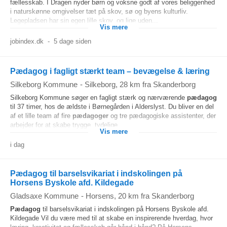
fællesskab. I Dragen nyder børn og voksne godt af vores beliggenhed
i naturskønne omgivelser tæt på skov, sø og byens kulturliv.
Legepladsen har sin egen lille skov, og lige uden...
Vis mere
jobindex.dk
-
5 dage siden
Pædagog i fagligt stærkt team – bevægelse & læring
Silkeborg Kommune
-
Silkeborg
, 28 km fra Skanderborg
Silkeborg Kommune søger en fagligt stærk og nærværende
pædagog
til 37 timer, hos de ældste i Børnegården i Alderslyst. Du bliver en del
af et lille team af fire
pædagoger
og tre pædagogiske assistenter, der
arbejder for at skabe trygge, tydelige...
Vis mere
i dag
Pædagog til barselsvikariat i indskolingen på
Horsens Byskole afd. Kildegade
Gladsaxe Kommune
-
Horsens
, 20 km fra Skanderborg
Pædagog
til barselsvikariat i indskolingen på Horsens Byskole afd.
Kildegade Vil du være med til at skabe en inspirerende hverdag, hvor