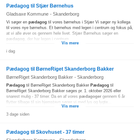
Pædagog til Stjær Børnehus
Gladsaxe Kommune
-
Skanderborg
Vi søger en
pædagog
til vores børnehus i Stjær Vi søger ny kollega
til vores nye børnehus. Et børnehus med legen i centrum og fokus på,
at vi alle øver os gennem hele livet. Stjær Børnehus søger en
pædagog
, der har legen i centrum...
Vis mere
i dag
Pædagog til BørneRiget Skanderborg Bakker
BørneRiget Skanderborg Bakker
-
Skanderborg
Pædagog
til BørneRiget Skanderborg Bakker
Pædagog
til
BørneRiget Skanderborg Bakker søges pr. 1. oktober 2026 eller
snarest mulig - 37 timer. Da en af vores
pædagoger
gennem 6 år
flytter tilbage til sin hjemstavn søger vi med lys og lygte...
Vis mere
3 dage siden
Pædagog til Skovhuset - 37 timer