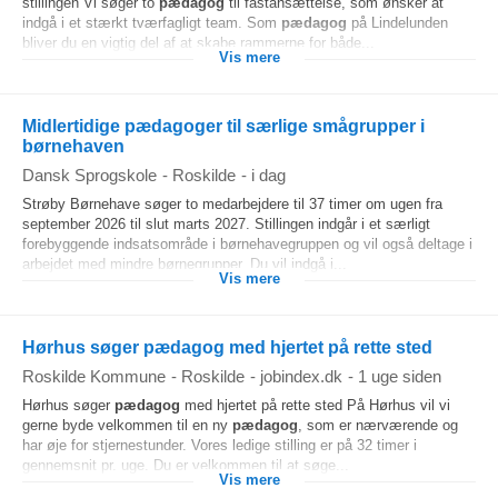
stillingen Vi søger to
pædagog
til fastansættelse, som ønsker at
indgå i et stærkt tværfagligt team. Som
pædagog
på Lindelunden
bliver du en vigtig del af at skabe rammerne for både...
Vis mere
Midlertidige pædagoger til særlige smågrupper i
børnehaven
Dansk Sprogskole
-
Roskilde
-
i dag
Strøby Børnehave søger to medarbejdere til 37 timer om ugen fra
september 2026 til slut marts 2027. Stillingen indgår i et særligt
forebyggende indsatsområde i børnehavegruppen og vil også deltage i
arbejdet med mindre børnegrupper. Du vil indgå i...
Vis mere
Hørhus søger pædagog med hjertet på rette sted
Roskilde Kommune
-
Roskilde
-
jobindex.dk
-
1 uge siden
Hørhus søger
pædagog
med hjertet på rette sted På Hørhus vil vi
gerne byde velkommen til en ny
pædagog
, som er nærværende og
har øje for stjernestunder. Vores ledige stilling er på 32 timer i
gennemsnit pr. uge. Du er velkommen til at søge...
Vis mere