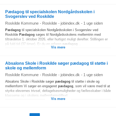
Pædagog til specialskolen Nordgårdsskolen i
Svogerslev ved Roskilde
Roskilde Kommune
-
Roskilde
-
jobindex.dk
-
1 uge siden
Pædagog
til specialskolen Nordgårdsskolen i Svogerslev ved
Roskilde
Pædagog
søges til Nordgårdsskolens mellemtrin med
tiltrædelse 1. oktober 2026, eller hurtigst muligt derefter. Stillingen er
på fuld tid (37 timer). Er du en erfaren
pædagog
...
Vis mere
Absalons Skole i Roskilde søger pædagog til støtte i
skole og mellemform
Roskilde Kommune
-
Roskilde
-
jobindex.dk
-
1 uge siden
Absalons Skole i Roskilde søger
pædagog
til støtte i skole og
mellemform Vi søger en engageret
pædagog
, som vil være med til at
styrke elevernes trivsel, deltagelsesmuligheder og fællesskaber i både
klasserne og i skolens mellemformstilbud...
Vis mere