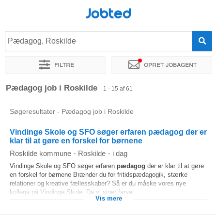
Jobted
Pædagog, Roskilde
Filtre
Opret jobagent
Sorter efter
Præcist sted
Virksomhed
Pædagog job i Roskilde
1 - 15 af 61
Søgeresultater - Pædagog job i Roskilde
Vindinge Skole og SFO søger erfaren pædagog der er
klar til at gøre en forskel for børnene
Roskilde kommune
-
Roskilde
-
i dag
Vindinge Skole og SFO søger erfaren
pædagog
der er klar til at gøre
en forskel for børnene Brænder du for fritidspædagogik, stærke
relationer og kreative fællesskaber? Så er du måske vores nye
kollega på Vindinge Skole. Da vi siger farvel...
Vis mere