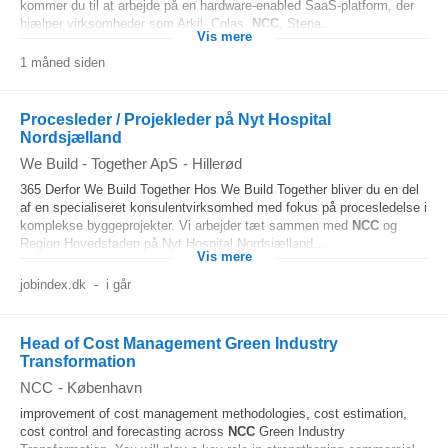
kommer du til at arbejde på en hardware-enabled SaaS-platform, der
hjælper virksomheder som Arkil, Colas,
NCC
, Stena...
Vis mere
1 måned siden
Procesleder / Projekleder på Nyt Hospital
Nordsjælland
We Build - Together ApS
-
Hillerød
365 Derfor We Build Together Hos We Build Together bliver du en del
af en specialiseret konsulentvirksomhed med fokus på procesledelse i
komplekse byggeprojekter. Vi arbejder tæt sammen med
NCC
og
Region Hovedstaden på Nyt Hospital Nordsjælland...
Vis mere
jobindex.dk
-
i går
Head of Cost Management Green Industry
Transformation
NCC
-
København
improvement of cost management methodologies, cost estimation,
cost control and forecasting across
NCC
Green Industry