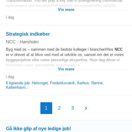
Transformation. You will play a key role in strengthening commercial
performance and ensuring that projects are supported by reliable...
Vis mere
i dag
Strategisk indkøber
NCC
-
Hørsholm
Byg med os – sammen med de bedste kolleger i branchen!Hos
NCC
er vi drevet af at blive ved med at udvikle os, uanset om det er vores
byggeprojekter eller vores personlige ekspertise. Hver dag driver vi
branchens mest spændende og komplekse...
Vis mere
i dag
6 lignende job: Helsingør, Frederiksværk, Aarhus, Rønne,
København...
1
2
3
Gå ikke glip af nye ledige job!