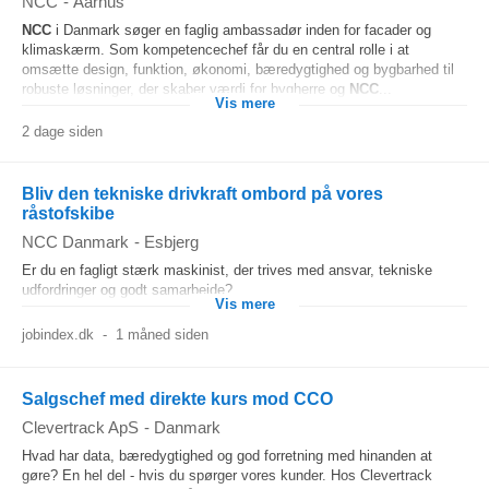
NCC
-
Aarhus
NCC
i Danmark søger en faglig ambassadør inden for facader og
klimaskærm. Som kompetencechef får du en central rolle i at
omsætte design, funktion, økonomi, bæredygtighed og bygbarhed til
robuste løsninger, der skaber værdi for bygherre og
NCC
...
Vis mere
2 dage siden
Bliv den tekniske drivkraft ombord på vores
råstofskibe
NCC Danmark
-
Esbjerg
Er du en fagligt stærk maskinist, der trives med ansvar, tekniske
udfordringer og godt samarbejde?
Vis mere
jobindex.dk
-
1 måned siden
Salgschef med direkte kurs mod CCO
Clevertrack ApS
-
Danmark
Hvad har data, bæredygtighed og god forretning med hinanden at
gøre? En hel del - hvis du spørger vores kunder. Hos Clevertrack