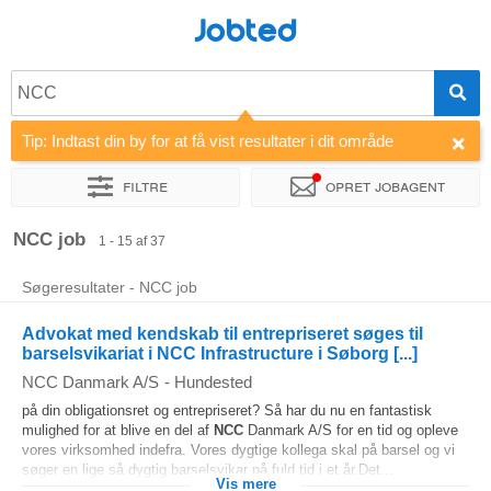
Jobted
NCC
Tip: Indtast din by for at få vist resultater i dit område
Filtre
Opret jobagent
Sorter efter
Virksomhed
NCC job
1 - 15 af 37
Søgeresultater - NCC job
Advokat med kendskab til entrepriseret søges til
barselsvikariat i NCC Infrastructure i Søborg [...]
NCC Danmark A/S
-
Hundested
på din obligationsret og entrepriseret? Så har du nu en fantastisk
mulighed for at blive en del af
NCC
Danmark A/S for en tid og opleve
vores virksomhed indefra. Vores dygtige kollega skal på barsel og vi
søger en lige så dygtig barselsvikar på fuld tid i et år.Det...
Vis mere