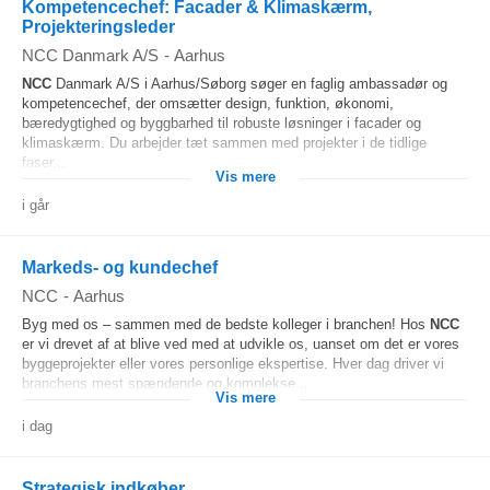
Kompetencechef: Facader & Klimaskærm,
Projekteringsleder
NCC Danmark A/S
-
Aarhus
NCC
Danmark A/S i Aarhus/Søborg søger en faglig ambassadør og
kompetencechef, der omsætter design, funktion, økonomi,
bæredygtighed og byggbarhed til robuste løsninger i facader og
klimaskærm. Du arbejder tæt sammen med projekter i de tidlige
faser...
Vis mere
i går
Markeds- og kundechef
NCC
-
Aarhus
Byg med os – sammen med de bedste kolleger i branchen! Hos
NCC
er vi drevet af at blive ved med at udvikle os, uanset om det er vores
byggeprojekter eller vores personlige ekspertise. Hver dag driver vi
branchens mest spændende og komplekse...
Vis mere
i dag
Strategisk indkøber