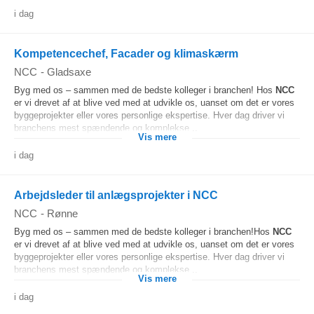
i dag
Kompetencechef, Facader og klimaskærm
NCC
-
Gladsaxe
Byg med os – sammen med de bedste kolleger i branchen! Hos
NCC
er vi drevet af at blive ved med at udvikle os, uanset om det er vores
byggeprojekter eller vores personlige ekspertise. Hver dag driver vi
branchens mest spændende og komplekse...
Vis mere
i dag
Arbejdsleder til anlægsprojekter i NCC
NCC
-
Rønne
Byg med os – sammen med de bedste kolleger i branchen!Hos
NCC
er vi drevet af at blive ved med at udvikle os, uanset om det er vores
byggeprojekter eller vores personlige ekspertise. Hver dag driver vi
branchens mest spændende og komplekse...
Vis mere
i dag