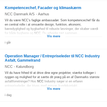
Kompetencechef, Facader og klimaskærm
NCC Danmark A/S
-
Aarhus
Vil du være NCC’s faglige ambassadør. Som kompetencechef får du
en central rolle i at omsætte design, funktion, økonomi,
bæredygtighed og bygbarhed til robuste løsninger, der skaber værdi
for både bygherre og
NCC
. Du arbejder tæt sammen...
Vis mere
i går
Operation Manager / Entrepriseleder til NCC Industry
Asfalt, Gammelrand
NCC
-
Kalundborg
Vil du have frihed til at drive dine egne projekter, stærke kolleger i
ryggen og mulighed for at sætte dit præg på en af Danmarks største
asfaltforretninger? Hos
NCC
Industry søger vi en erfaren
entrepriseleder, der trives med ansvar, kundekontakt...
Vis mere
i dag