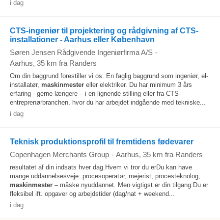
i dag
CTS-ingeniør til projektering og rådgivning af CTS-
installationer - Aarhus eller København
Søren Jensen Rådgivende Ingeniørfirma A/S
-
Aarhus
, 35 km fra Randers
Om din baggrund forestiller vi os: En faglig baggrund som ingeniør, el-
installatør,
maskinmester
eller elektriker. Du har minimum 3 års
erfaring - gerne længere – i en lignende stilling eller fra CTS-
entreprenørbranchen, hvor du har arbejdet indgående med tekniske...
i dag
Teknisk produktionsprofil til fremtidens fødevarer
Copenhagen Merchants Group
-
Aarhus
, 35 km fra Randers
resultatet af din indsats hver dag.Hvem vi tror du erDu kan have
mange uddannelsesveje: procesoperatør, mejerist, procesteknolog,
maskinmester
– måske nyuddannet. Men vigtigst er din tilgang:Du er
fleksibel ift. opgaver og arbejdstider (dag/nat + weekend...
i dag