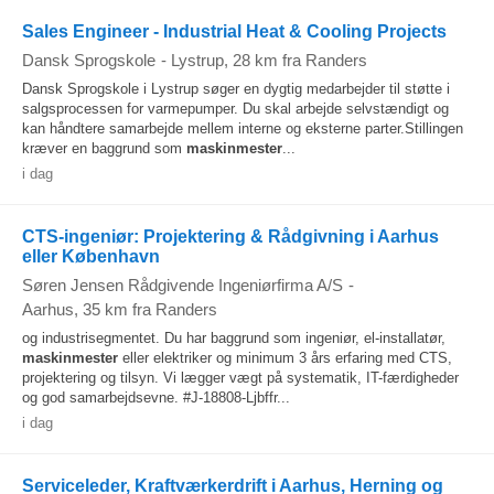
Sales Engineer - Industrial Heat & Cooling Projects
Dansk Sprogskole
-
Lystrup
, 28 km fra Randers
Dansk Sprogskole i Lystrup søger en dygtig medarbejder til støtte i
salgsprocessen for varmepumper. Du skal arbejde selvstændigt og
kan håndtere samarbejde mellem interne og eksterne parter.Stillingen
kræver en baggrund som
maskinmester
...
i dag
CTS-ingeniør: Projektering & Rådgivning i Aarhus
eller København
Søren Jensen Rådgivende Ingeniørfirma A/S
-
Aarhus
, 35 km fra Randers
og industrisegmentet. Du har baggrund som ingeniør, el-installatør,
maskinmester
eller elektriker og minimum 3 års erfaring med CTS,
projektering og tilsyn. Vi lægger vægt på systematik, IT-færdigheder
og god samarbejdsevne. #J-18808-Ljbffr...
i dag
Serviceleder, Kraftværkerdrift i Aarhus, Herning og