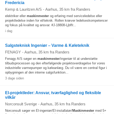
Fredericia
Kemp & Lauritzen A/S
-
Aarhus
, 35 km fra Randers
elektriker eller
maskinmester
og erfaring med serviceledelse eller
projektledelse inden for el/teknik. Rollen kræver ledelseskompetencer
og fokus på kvalitet og ansvar. #J-18808-Ljbffr...
i dag
Salgsteknisk Ingeniør – Varme & Køleteknik
FENAGY
-
Aarhus
, 35 km fra Randers
Fenagy A/S søger en
maskinmester
/ingeniør til at understøtte
tilbudsprocessen og den efterfølgende projektoverdragelse for vores
industrielle varmepumper og køleanlæg. Du vil være en central figur i
opbygningen af den interne salgsfunktion...
3 dage siden
El-projektleder: Ansvar, tværfaglighed og fleksible
vilkår
Norconsult Sverige
-
Aarhus
, 35 km fra Randers
Norconsult søger en El-ingeniør/El-installatør/
Maskinmester
med 5+