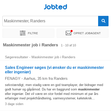
Jobted
Maskinmester, Randers
Filtre
Opret jobagent
Sorter efter
Præcist sted
Maskinmester job i Randers
1 - 10 af 10
Søgeresultater - Maskinmester job i Randers
Sales Engineer søges (vi ønsker du er maskinmester
eller ingeniør)
FENAGY
-
Aarhus
, 35 km fra Randers
selvstændigt, men stadig være en god teamplayer, der bidrager med
godt humør og gåpåmod. Du har en baggrund som
maskinmester
eller ingeniør. Det vil være en stor fordel med minimum et par års
erfaringer med projekthåndtering, varmesystemer, køleteknik...
3 dage siden