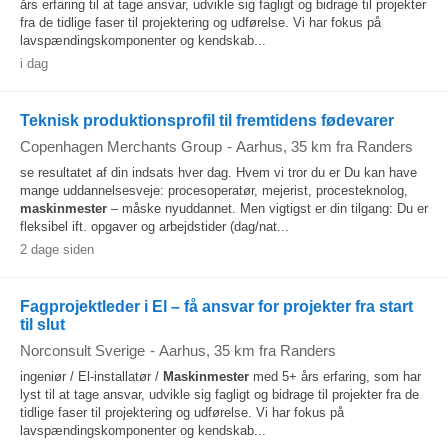
års erfaring til at tage ansvar, udvikle sig fagligt og bidrage til projekter
fra de tidlige faser til projektering og udførelse. Vi har fokus på
lavspændingskomponenter og kendskab...
i dag
Teknisk produktionsprofil til fremtidens fødevarer
Copenhagen Merchants Group
-
Aarhus
, 35 km fra Randers
se resultatet af din indsats hver dag. Hvem vi tror du er Du kan have
mange uddannelsesveje: procesoperatør, mejerist, procesteknolog,
maskinmester
– måske nyuddannet. Men vigtigst er din tilgang: Du er
fleksibel ift. opgaver og arbejdstider (dag/nat...
2 dage siden
Fagprojektleder i El – få ansvar for projekter fra start
til slut
Norconsult Sverige
-
Aarhus
, 35 km fra Randers
ingeniør / El-installatør /
Maskinmester
med 5+ års erfaring, som har
lyst til at tage ansvar, udvikle sig fagligt og bidrage til projekter fra de
tidlige faser til projektering og udførelse. Vi har fokus på
lavspændingskomponenter og kendskab...