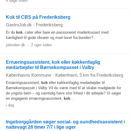
4 dage siden
Kok til CBS på Frederiksberg
GastroJob.dk
-
Frederiksberg
Er du
kok
, cater eller bare en passioneret madentusiast med
kærlighed til gode råvarer og mad lavet fra bunden?...
jobindex.dk
-
2 uger siden
Ernæringsassistent, kok eller køkkenfaglig
medarbejder til Børnekompasset i Valby
Københavns Kommune
-
København
, 5 km fra Frederiksberg
Ernæringsassistent,
kok
eller køkkenfaglig medarbejder til
Børnekompasset i Valby Vil du være med til at skabe madglæde for
de yngste børn – og samtidig have stor frihed i dit arbejde? Vi søger
en engageret ernæringsassistent,
kok
...
i dag
Ingeborggården søger social- og sundhedsassistent i
nattevagt 28 timer 7/7 i lige uger