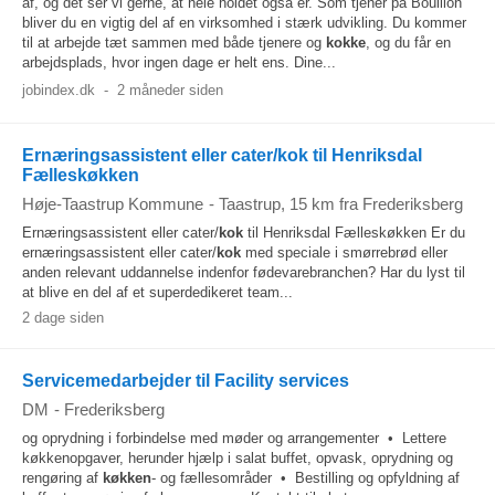
af, og det ser vi gerne, at hele holdet også er. Som tjener på Bouillon
bliver du en vigtig del af en virksomhed i stærk udvikling. Du kommer
til at arbejde tæt sammen med både tjenere og
kokke
, og du får en
arbejdsplads, hvor ingen dage er helt ens. Dine...
jobindex.dk
-
2 måneder siden
Ernæringsassistent eller cater/kok til Henriksdal
Fælleskøkken
Høje-Taastrup Kommune
-
Taastrup
, 15 km fra Frederiksberg
Ernæringsassistent eller cater/
kok
til Henriksdal Fælleskøkken Er du
ernæringsassistent eller cater/
kok
med speciale i smørrebrød eller
anden relevant uddannelse indenfor fødevarebranchen? Har du lyst til
at blive en del af et superdedikeret team...
2 dage siden
Servicemedarbejder til Facility services
DM
-
Frederiksberg
og oprydning i forbindelse med møder og arrangementer • Lettere
køkkenopgaver, herunder hjælp i salat buffet, opvask, oprydning og
rengøring af
køkken
- og fællesområder • Bestilling og opfyldning af