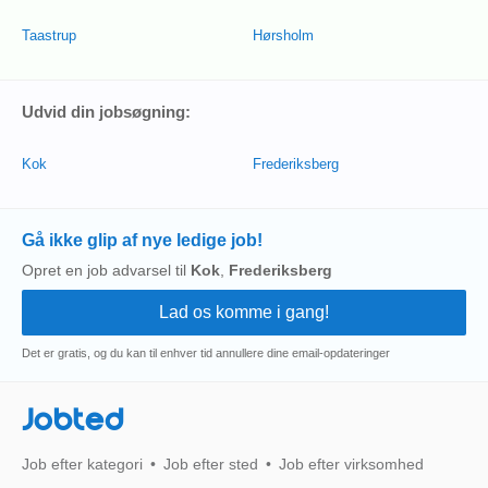
Taastrup
Hørsholm
Udvid din jobsøgning:
Kok
Frederiksberg
Gå ikke glip af nye ledige job!
Opret en job advarsel til
Kok
,
Frederiksberg
Det er gratis, og du kan til enhver tid annullere dine email-opdateringer
Jobted
Job efter kategori
Job efter sted
Job efter virksomhed