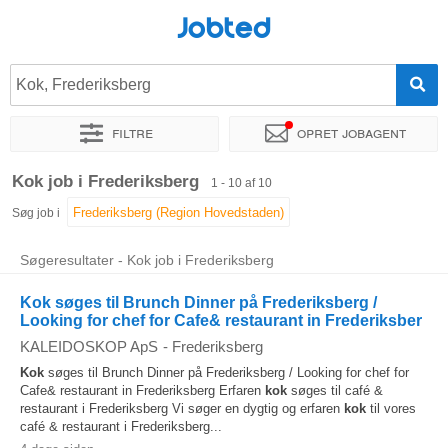
Jobted
Kok, Frederiksberg
Filtre
Opret jobagent
Sorter efter
Præcist sted
Virksomhed
Kok job i Frederiksberg
1 - 10 af 10
Søg job i
Søgeresultater - Kok job i Frederiksberg
Kok søges til Brunch Dinner på Frederiksberg /
Looking for chef for Cafe& restaurant in Frederiksber
KALEIDOSKOP ApS
-
Frederiksberg
Kok
søges til Brunch Dinner på Frederiksberg / Looking for chef for
Cafe& restaurant in Frederiksberg Erfaren
kok
søges til café &
restaurant i Frederiksberg Vi søger en dygtig og erfaren
kok
til vores
café & restaurant i Frederiksberg...