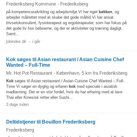
Frederiksberg Kommune
-
Frederiksberg
på kompetenceudvikling og arbejdsmiljø.Vi har eget
køkken
, og
arbejder målrettet med at skabe det gode måltid.Vi har ansat
trivselskonsulent, fysioterapeut og ergoterapeuter, som har fokus på
det gode liv hos beboerne, og der er aktiviteter og træning dagligt.
Samt...
jobindex.dk
-
i går
Kok søges til Asian restaurant / Asian Cuisine Chef
Wanted – Full-Time
Mr. Hot Pot Restaurant
-
København
, 5 km fra Frederiksberg
Kok
søges til Asian restaurant / Asian Cuisine Chef Wanted – Full-
Time Vi søger en dygtig og erfaren
kok
med speciale i asiatisk
madlavning. Det er en stor fordel, hvis du har erfaring med at lave
Thai eller Kinesisk retter eller Sushi...
3 dage siden
Deltidstjener til Bouillon Frederiksberg
Frederiksberg