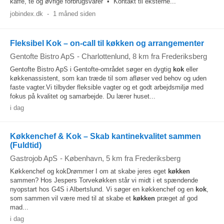
kaffe, te og øvrige forbrugsvarer • Kontakt til eksterne...
jobindex.dk
-
1 måned siden
Fleksibel Kok – on-call til køkken og arrangementer
Gentofte Bistro ApS
-
Charlottenlund
, 8 km fra Frederiksberg
Gentofte Bistro ApS i Gentofte-området søger en dygtig
kok
eller
køkkenassistent, som kan træde til som afløser ved behov og uden
faste vagter.Vi tilbyder fleksible vagter og et godt arbejdsmiljø med
fokus på kvalitet og samarbejde. Du lærer huset...
i dag
Køkkenchef & Kok – Skab kantinekvalitet sammen
(Fuldtid)
Gastrojob ApS
-
København
, 5 km fra Frederiksberg
Køkkenchef og kokDrømmer I om at skabe jeres eget
køkken
sammen? Hos Jespers Torvekøkken står vi midt i et spændende
nyopstart hos G4S i Albertslund. Vi søger en køkkenchef og en
kok
,
som sammen vil være med til at skabe et
køkken
præget af god
mad...
i dag