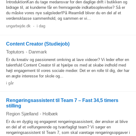
IntroduktionKan du tage medansvar for den daglige drift i butikken og
bidrage til, at kunderne får en fremragende indkøbsoplevelse? Så er
du måske vores nye salgsleder!På #teamlidl bliver du en del af et
verdensklasse sammenhold, og sammen er vi...
ungarbejde.dk
-
i dag
Content Creator (Studiejob)
Toptutors
-
Danmark
Er du kreativ og passioneret omkring at lave videoer? Vi leder efter en
talentfuld Content Creator til at hjælpe os med at skabe indhold med
højt engagement til vores sociale medier. Det er en rolle til dig, der har
en ægte interesse for skole og...
i går
Rengøringsassistent til Team 7 – Fast 34,5 timers
stilling
Region Sjælland
-
Holbæk
Er du en dygtig og engageret rengøringsassistent, der ønsker at blive
en del af et velfungerende og tværfagligt team? Vi søger en
rengøringsassistent til Team 7, som skal varetage rengøringsopgaver i