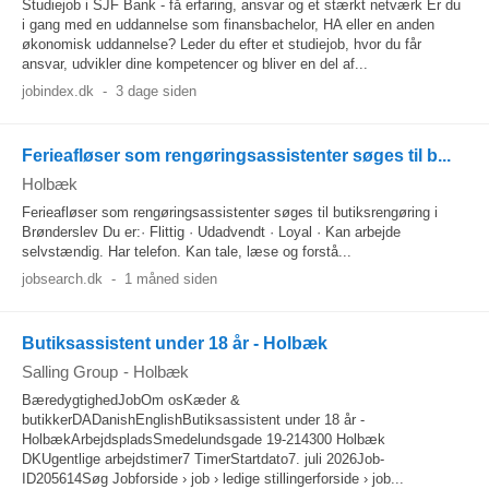
Studiejob i SJF Bank - få erfaring, ansvar og et stærkt netværk Er du
i gang med en uddannelse som finansbachelor, HA eller en anden
økonomisk uddannelse? Leder du efter et studiejob, hvor du får
ansvar, udvikler dine kompetencer og bliver en del af...
jobindex.dk
-
3 dage siden
Ferieafløser som rengøringsassistenter søges til b...
Holbæk
Ferieafløser som rengøringsassistenter søges til butiksrengøring i
Brønderslev Du er:· Flittig · Udadvendt · Loyal · Kan arbejde
selvstændig. Har telefon. Kan tale, læse og forstå...
jobsearch.dk
-
1 måned siden
Butiksassistent under 18 år - Holbæk
Salling Group
-
Holbæk
BæredygtighedJobOm osKæder &
butikkerDADanishEnglishButiksassistent under 18 år -
HolbækArbejdspladsSmedelundsgade 19-214300 Holbæk
DKUgentlige arbejdstimer7 TimerStartdato7. juli 2026Job-
ID205614Søg Jobforside › job › ledige stillingerforside › job...