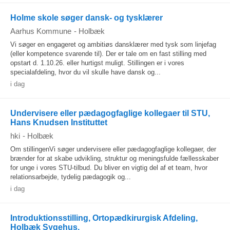
Holme skole søger dansk- og tysklærer
Aarhus Kommune
-
Holbæk
Vi søger en engageret og ambitiøs dansklærer med tysk som linjefag
(eller kompetence svarende til). Der er tale om en fast stilling med
opstart d. 1.10.26. eller hurtigst muligt. Stillingen er i vores
specialafdeling, hvor du vil skulle have dansk og...
i dag
Undervisere eller pædagogfaglige kollegaer til STU,
Hans Knudsen Instituttet
hki
-
Holbæk
Om stillingenVi søger undervisere eller pædagogfaglige kollegaer, der
brænder for at skabe udvikling, struktur og meningsfulde fællesskaber
for unge i vores STU‑tilbud. Du bliver en vigtig del af et team, hvor
relationsarbejde, tydelig pædagogik og...
i dag
Introduktionsstilling, Ortopædkirurgisk Afdeling,
Holbæk Sygehus.