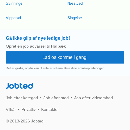
Svinninge
Næstved
Vipperød
Slagelse
Gå ikke glip af nye ledige job!
Opret en job advarsel til
Holbæk
Det er gratis, og du kan til enhver tid annullere dine email-opdateringer
Jobted
Job efter kategori
Job efter sted
Job efter virksomhed
Vilkår
Privatliv
Kontakter
© 2013-2026 Jobted