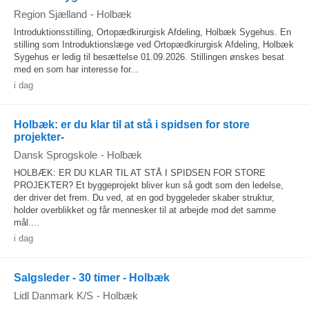
Region Sjælland
-
Holbæk
Introduktionsstilling, Ortopædkirurgisk Afdeling, Holbæk Sygehus. En
stilling som Introduktionslæge ved Ortopædkirurgisk Afdeling, Holbæk
Sygehus er ledig til besættelse 01.09.2026. Stillingen ønskes besat
med en som har interesse for...
i dag
Holbæk: er du klar til at stå i spidsen for store
projekter-
Dansk Sprogskole
-
Holbæk
HOLBÆK: ER DU KLAR TIL AT STÅ I SPIDSEN FOR STORE
PROJEKTER? Et byggeprojekt bliver kun så godt som den ledelse,
der driver det frem. Du ved, at en god byggeleder skaber struktur,
holder overblikket og får mennesker til at arbejde mod det samme
mål....
i dag
Salgsleder - 30 timer - Holbæk
Lidl Danmark K/S
-
Holbæk