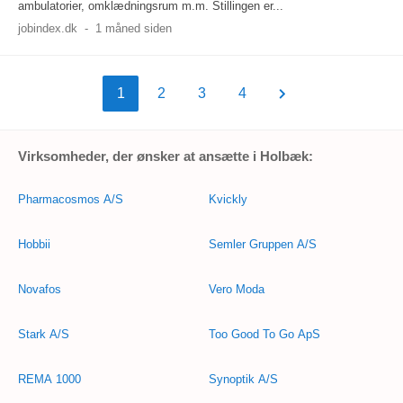
ambulatorier, omklædningsrum m.m. Stillingen er...
jobindex.dk
-
1 måned siden
1
2
3
4
Virksomheder, der ønsker at ansætte i Holbæk:
Pharmacosmos A/S
Kvickly
Hobbii
Semler Gruppen A/S
Novafos
Vero Moda
Stark A/S
Too Good To Go ApS
REMA 1000
Synoptik A/S