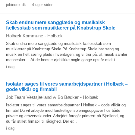
jobindex.dk
-
4 uger siden
Skab endnu mere sangglæde og musikalsk
fællesskab som musiklærer på Knabstrup Skole
Holbæk Kommune
-
Holbæk
Skab endnu mere sangglæde og musikalsk fællesskab som
musiklærer på Knabstrup Skole På Knabstrup Skole har sang og
musik en helt særlig plads i hverdagen, og vi tror på, at musik samler
mennesker. – At de bedste øjeblikke nogle gange opstår midt i...
i dag
Isolatør søges til vores samarbejdspartner i Holbæk –
gode vilkår og firmabil
Job Team Vestsjælland v/ Bo Bødker
-
Holbæk
Isolatør søges til vores samarbejdspartner i Holbæk – gode vilkår og
firmabil Du vil arbejde med forskellige isoleringsopgaver hos både
private og erhvervskunder. Arbejdet foregår primært på Sjælland, og
du får stillet firmabil til rådighed. Der er...
i dag