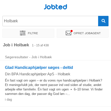
Jobted
Holbæk
Filtre
Opret jobagent
Sorter efter
Præcist sted
Virksomhed
Rekrutteringsburea
Job i Holbæk
1 - 15 af 438
Søgeresultater - Job i Holbæk
Glad Handicaphjælper søges - deltid
Din BPA Handicaphjælper ApS
-
Holbæk
Én fast vagt om ugen – er du vores nye handicaphjælper i Holbæk?
Et meningsfuldt job, der nemt passer ind ved siden af studie, andet
arbejde eller familieliv. Én fast vagt om ugen • 6–10 timer. Vi finder
sammen den dag, der passer dig God løn –...
i dag