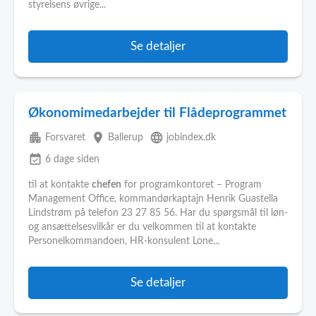
styrelsens øvrige...
Se detaljer
Økonomimedarbejder til Flådeprogrammet
apartment
place
language
Forsvaret
Ballerup
jobindex.dk
event_available
6 dage siden
til at kontakte
chefen
for programkontoret – Program
Management Office, kommandørkaptajn Henrik Guastella
Lindstrøm på telefon 23 27 85 56. Har du spørgsmål til løn-
og ansættelsesvilkår er du velkommen til at kontakte
Personelkommandoen, HR-konsulent Lone...
Se detaljer