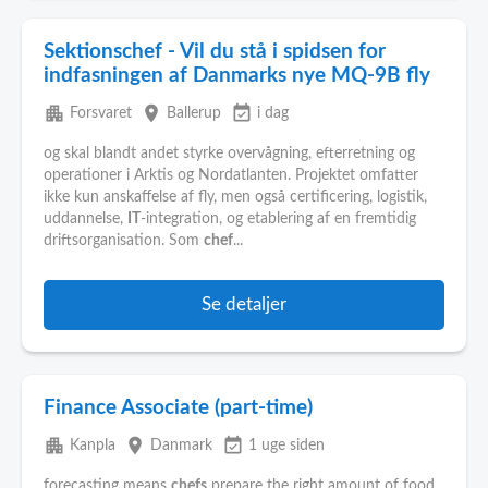
Sektionschef - Vil du stå i spidsen for
indfasningen af Danmarks nye MQ-9B fly
apartment
place
event_available
Forsvaret
Ballerup
i dag
og skal blandt andet styrke overvågning, efterretning og
operationer i Arktis og Nordatlanten. Projektet omfatter
ikke kun anskaffelse af fly, men også certificering, logistik,
uddannelse,
IT
-integration, og etablering af en fremtidig
driftsorganisation. Som
chef
...
Se detaljer
Finance Associate (part-time)
apartment
place
event_available
Kanpla
Danmark
1 uge siden
forecasting means
chefs
prepare the right amount of food,