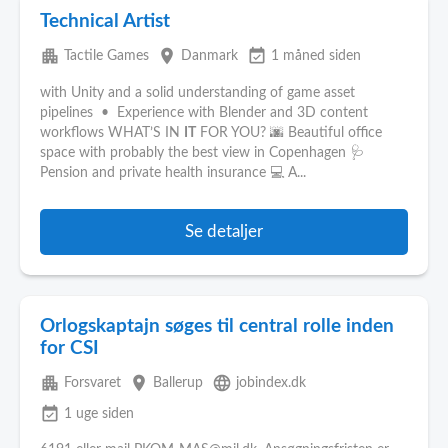
Technical Artist
apartment
place
event_available
Tactile Games
Danmark
1 måned siden
with Unity and a solid understanding of game asset
pipelines • Experience with Blender and 3D content
workflows WHAT’S IN
IT
FOR YOU? 🌆 Beautiful office
space with probably the best view in Copenhagen 🩺
Pension and private health insurance 💻 A...
Se detaljer
Orlogskaptajn søges til central rolle inden
for CSI
apartment
place
language
Forsvaret
Ballerup
jobindex.dk
event_available
1 uge siden