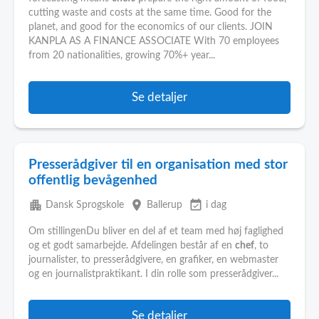
cutting waste and costs at the same time. Good for the
planet, and good for the economics of our clients. JOIN
KANPLA AS A FINANCE ASSOCIATE With 70 employees
from 20 nationalities, growing 70%+ year...
Se detaljer
Presserådgiver til en organisation med stor
offentlig bevågenhed
apartment
place
event_available
Dansk Sprogskole
Ballerup
i dag
Om stillingenDu bliver en del af et team med høj faglighed
og et godt samarbejde. Afdelingen består af en
chef
, to
journalister, to presserådgivere, en grafiker, en webmaster
og en journalistpraktikant. I din rolle som presserådgiver...
Se detaljer