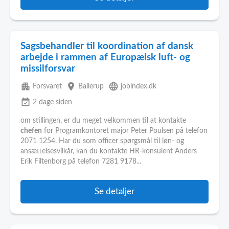
Sagsbehandler til koordination af dansk
arbejde i rammen af Europæisk luft- og
missilforsvar
apartment
place
language
Forsvaret
Ballerup
jobindex.dk
event_available
2 dage siden
om stillingen, er du meget velkommen til at kontakte
chefen
for Programkontoret major Peter Poulsen på telefon
2071 1254. Har du som officer spørgsmål til løn- og
ansættelsesvilkår, kan du kontakte HR-konsulent Anders
Erik Filtenborg på telefon 7281 9178...
Se detaljer