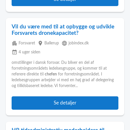
Vil du være med til at opbygge og udvikle
Forsvarets dronekapacitet?
apartment
place
language
Forsvaret
Ballerup
jobindex.dk
event_available
4 uger siden
omstillinger i dansk forsvar. Du bliver en del af
forretningsområdets ledelsesgruppe, og kommer til at
referere direkte til
chefen
for forretningsområdet. I
ledelsesgruppen arbejder vi med en høj grad af delegering
og tillidsbaseret ledelse. Vi forventer...
Se detaljer