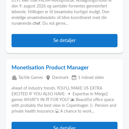
6191 eller mail PKOM-MAS@mil.dk. Ansøgningsfristen er
den 9. august 2026 og samtaler forventes gennemført
løbende. Stillingen er til besættelse hurtigst muligt. Den
endelige ansættelsesdato vil blive koordineret med din
nuværende
chef
. Du må gerne...
Se detaljer
Monetisation Product Manager
apartment
place
event_available
Tactile Games
Danmark
1 måned siden
ahead of industry trends. YOU'LL MAKE US EXTRA
EXCITED IF YOU ALSO HAVE: • Expertise in Merge2
games WHAT’S IN
IT
FOR YOU? 🌆 Beautiful office space
with probably the best view in Copenhagen 🩺 Pension and
private health insurance 💻 A chance to work...
Se detaljer