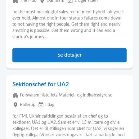
apartment
place
event_available
The Hub
Danmark
2 uger siden
be the most meaningful sales-recruitment hybrid job you'll
ever hold. Almost one in four startup failures come down
to not having the right people. Get them right and nearly
anything is possible. Get them wrong and
it
can end a
startup's journey...
Se detaljer
Sektionschef for UA2
apartment
Forsvarsministeriets Materiel- og Indkøbsstyrelse
place
event_available
Ballerup
i dag
for FMI. Ukraineafdelingen består af en
chef
og to
sektioner, UA1 og UA2. Samlet er vi 15 militære og civile
kollegaer. Det er til stillingen som
chef
for UA2, vi søger en
dygtig kollega. Vi løser vores opgaver i tæt samarbejde med