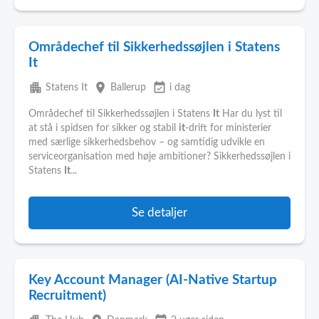
Områdechef til Sikkerhedssøjlen i Statens
It
apartment
place
event_available
Statens It
Ballerup
i dag
Områdechef til Sikkerhedssøjlen i Statens
It
Har du lyst til
at stå i spidsen for sikker og stabil
it
-drift for ministerier
med særlige sikkerhedsbehov – og samtidig udvikle en
serviceorganisation med høje ambitioner? Sikkerhedssøjlen i
Statens
It
...
Se detaljer
Key Account Manager (AI-Native Startup
Recruitment)