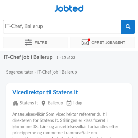
Jobted
IT-Chef, Ballerup
Filtre
Opret jobagent
IT-Chef job i Ballerup
Sorter efter
Præcist sted
Virksomhed
1 - 15 af 23
Søgeresultater - IT-Chef job i Ballerup
Vicedirektør til Statens It
apartment
place
event_available
Statens It
Ballerup
i dag
Ansættelsesvilkår Som vicedirektør refererer du til
direktøren for Statens
It
. Stillingen er klassificeret i
lønramme 38. Løn- og ansættelsesvilkår forhandles efter
principperne og rammerne i rammeaftale om