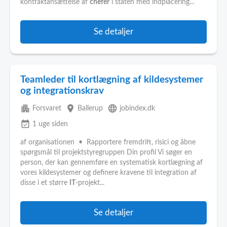
kontraktansættelse af
chefer
i staten med indplacering...
Se detaljer
Teamleder til kortlægning af kildesystemer
og integrationskrav
apartment
place
language
Forsvaret
Ballerup
jobindex.dk
event_available
1 uge siden
af organisationen • Rapportere fremdrift, risici og åbne
spørgsmål til projektstyregruppen Din profil Vi søger en
person, der kan gennemføre en systematisk kortlægning af
vores kildesystemer og definere kravene til integration af
disse i et større
IT
-projekt...
Se detaljer