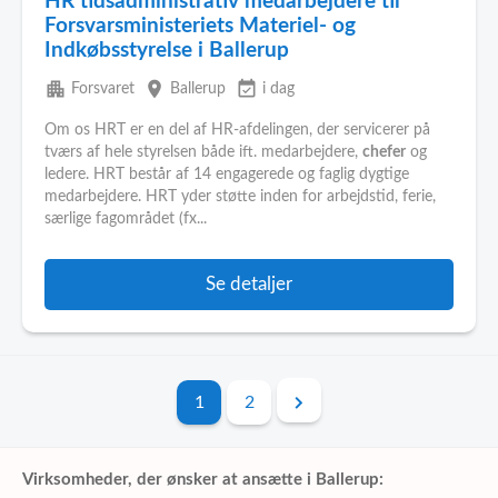
HR tidsadministrativ medarbejdere til
Forsvarsministeriets Materiel- og
Indkøbsstyrelse i Ballerup
apartment
place
event_available
Forsvaret
Ballerup
i dag
Om os HRT er en del af HR-afdelingen, der servicerer på
tværs af hele styrelsen både ift. medarbejdere,
chefer
og
ledere. HRT består af 14 engagerede og faglig dygtige
medarbejdere. HRT yder støtte inden for arbejdstid, ferie,
særlige fagområdet (fx...
Se detaljer
1
2
Virksomheder, der ønsker at ansætte i Ballerup: