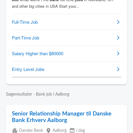
Søgeresultater - Bank job i Aalborg
Senior Relationship Manager til Danske
Bank Erhverv Aalborg
apartment
place
event_available
Danske Bank
Aalborg
i dag