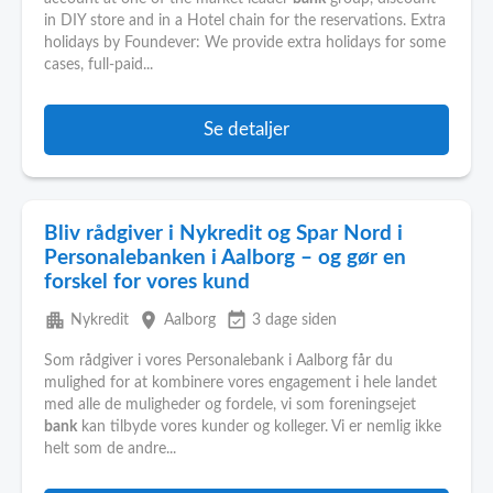
in DIY store and in a Hotel chain for the reservations. Extra
holidays by Foundever: We provide extra holidays for some
cases, full-paid...
Se detaljer
Bliv rådgiver i Nykredit og Spar Nord i
Personalebanken i Aalborg – og gør en
forskel for vores kund
apartment
place
event_available
Nykredit
Aalborg
3 dage siden
Som rådgiver i vores Personalebank i Aalborg får du
mulighed for at kombinere vores engagement i hele landet
med alle de muligheder og fordele, vi som foreningsejet
bank
kan tilbyde vores kunder og kolleger. Vi er nemlig ikke
helt som de andre...