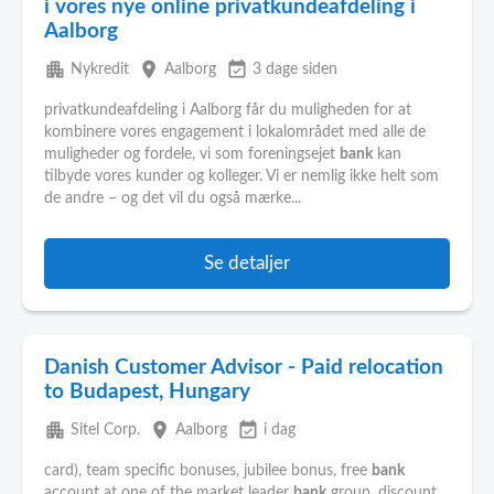
i vores nye online privatkundeafdeling i
Aalborg
apartment
place
event_available
Nykredit
Aalborg
3 dage siden
privatkundeafdeling i Aalborg får du muligheden for at
kombinere vores engagement i lokalområdet med alle de
muligheder og fordele, vi som foreningsejet
bank
kan
tilbyde vores kunder og kolleger. Vi er nemlig ikke helt som
de andre – og det vil du også mærke...
Se detaljer
Danish Customer Advisor - Paid relocation
to Budapest, Hungary
apartment
place
event_available
Sitel Corp.
Aalborg
i dag
card), team specific bonuses, jubilee bonus, free
bank
account at one of the market leader
bank
group, discount