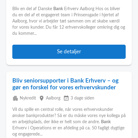
Bliv en del af Danske
Bank
Erhverv Aalborg Hos os bliver
du en del af et engageret team i Prinsensgade i hjertet af
Aalborg, hvor vi arbejder tæt sammen om at skabe værdi
for vores kunder. Du får 12 erhvervskolleger omkring dig og
du kommer...
Se detaljer
Bliv seniorsupporter i Bank Erhverv – og
gør en forskel for vores erhvervskunder
apartment
place
event_available
Nykredit
Aalborg
3 dage siden
Vil du spille en central rolle, når vores erhvervskunder
ønsker bankprodukter? Så er du måske vores nye kollega på
en arbejdsplads, der ikke er helt som de andre.
Bank
Erhverv i Operations er en afdeling på ca. 50 fagligt dygtige
og engagerede...