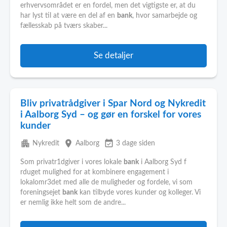
erhvervsområdet er en fordel, men det vigtigste er, at du
har lyst til at være en del af en
bank
, hvor samarbejde og
fællesskab på tværs skaber...
Se detaljer
Bliv privatrådgiver i Spar Nord og Nykredit
i Aalborg Syd – og gør en forskel for vores
kunder
apartment
place
event_available
Nykredit
Aalborg
3 dage siden
Som privatr1dgiver i vores lokale
bank
i Aalborg Syd f
rduget mulighed for at kombinere engagement i
lokalomr3det med alle de muligheder og fordele, vi som
foreningsejet
bank
kan tilbyde vores kunder og kolleger. Vi
er nemlig ikke helt som de andre...