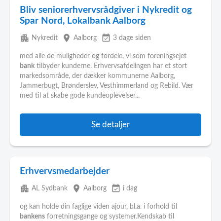
Bliv seniorerhvervsrådgiver i Nykredit og
Spar Nord, Lokalbank Aalborg
apartment
place
event_available
Nykredit
Aalborg
3 dage siden
med alle de muligheder og fordele, vi som foreningsejet
bank
tilbyder kunderne. Erhvervsafdelingen har et stort
markedsområde, der dækker kommunerne Aalborg,
Jammerbugt, Brønderslev, Vesthimmerland og Rebild. Vær
med til at skabe gode kundeoplevelser...
Se detaljer
Erhvervsmedarbejder
apartment
place
event_available
AL Sydbank
Aalborg
i dag
og kan holde din faglige viden ajour, bl.a. i forhold til
bankens
forretningsgange og systemer.Kendskab til