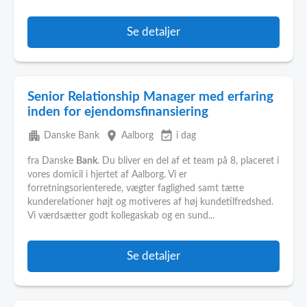
Se detaljer
Senior Relationship Manager med erfaring
inden for ejendomsfinansiering
apartment
place
event_available
Danske Bank
Aalborg
i dag
fra Danske
Bank
. Du bliver en del af et team på 8, placeret i
vores domicil i hjertet af Aalborg. Vi er
forretningsorienterede, vægter faglighed samt tætte
kunderelationer højt og motiveres af høj kundetilfredshed.
Vi værdsætter godt kollegaskab og en sund...
Se detaljer