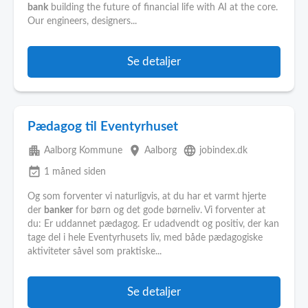
bank
building the future of financial life with AI at the core.
Our engineers, designers...
Se detaljer
Pædagog til Eventyrhuset
apartment
place
language
Aalborg Kommune
Aalborg
jobindex.dk
event_available
1 måned siden
Og som forventer vi naturligvis, at du har et varmt hjerte
der
banker
for børn og det gode børneliv. Vi forventer at
du: Er uddannet pædagog. Er udadvendt og positiv, der kan
tage del i hele Eventyrhusets liv, med både pædagogiske
aktiviteter såvel som praktiske...
Se detaljer