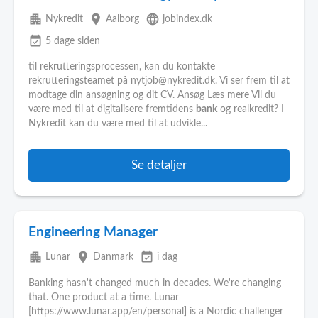
apartment
place
language
Nykredit
Aalborg
jobindex.dk
event_available
5 dage siden
til rekrutteringsprocessen, kan du kontakte
rekrutteringsteamet på nytjob@nykredit.dk. Vi ser frem til at
modtage din ansøgning og dit CV. Ansøg Læs mere Vil du
være med til at digitalisere fremtidens
bank
og realkredit? I
Nykredit kan du være med til at udvikle...
Se detaljer
Engineering Manager
apartment
place
event_available
Lunar
Danmark
i dag
Banking hasn't changed much in decades. We're changing
that. One product at a time. Lunar
[https://www.lunar.app/en/personal] is a Nordic challenger