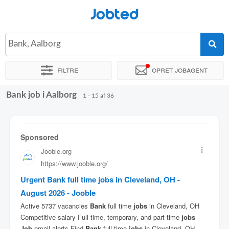
Jobted
Bank, Aalborg
Filtre
Opret jobagent
Bank job i Aalborg
Sorter efter
Præcist sted
Virksomhed
1 - 15 af 36