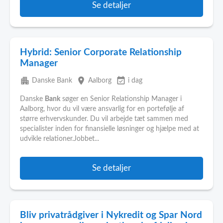
Se detaljer
Hybrid: Senior Corporate Relationship
Manager
apartment
place
event_available
Danske Bank
Aalborg
i dag
Danske
Bank
søger en Senior Relationship Manager i
Aalborg, hvor du vil være ansvarlig for en portefølje af
større erhvervskunder. Du vil arbejde tæt sammen med
specialister inden for finansielle løsninger og hjælpe med at
udvikle relationer.Jobbet...
Se detaljer
Bliv privatrådgiver i Nykredit og Spar Nord