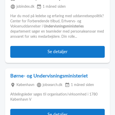
language
event_available
jobindex.dk
1 måned siden
Har du mod på ledelse og erfaring med uddannelsespolitik?
Center for Forberedende tilbud, Erhvervs- og
Voksenuddannelser i
Undervisningsministeries
departement søger en teamleder med personaleansvar med
ansvaret for seks medarbejdere. Din rolle...
Se detaljer
Børne- og Undervisningsministeriet
place
language
event_available
København
jobsearch.dk
1 måned siden
Afdelingsleder søges til organisation/virksomhed i 1780
København V
Se detaljer