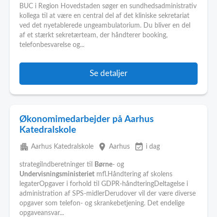
BUC i Region Hovedstaden søger en sundhedsadministrativ
kollega til at være en central del af det kliniske sekretariat
ved det nyetablerede ungeambulatorium. Du bliver en del
af et stærkt sekretærteam, der håndterer booking,
telefonbesvarelse og...
Se detaljer
Økonomimedarbejder på Aarhus
Katedralskole
apartment
place
event_available
Aarhus Katedralskole
Aarhus
i dag
strategiIndberetninger til
Børne
- og
Undervisningsministeriet
mfl.Håndtering af skolens
legaterOpgaver i forhold til GDPR-håndteringDeltagelse i
administration af SPS-midlerDerudover vil der være diverse
opgaver som telefon- og skrankebetjening. Det endelige
opgaveansvar...