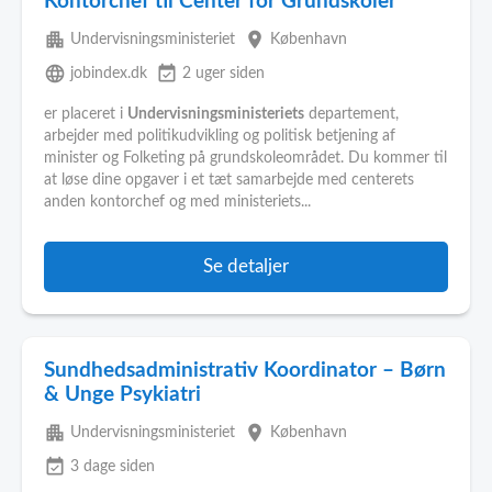
Kontorchef til Center for Grundskoler
apartment
place
Undervisningsministeriet
København
language
event_available
jobindex.dk
2 uger siden
er placeret i
Undervisningsministeriets
departement,
arbejder med politikudvikling og politisk betjening af
minister og Folketing på grundskoleområdet. Du kommer til
at løse dine opgaver i et tæt samarbejde med centerets
anden kontorchef og med ministeriets...
Se detaljer
Sundhedsadministrativ Koordinator – Børn
& Unge Psykiatri
apartment
place
Undervisningsministeriet
København
event_available
3 dage siden