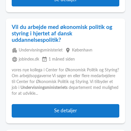
Vil du arbejde med økonomisk politik og
styring i hjertet af dansk
uddannelsespolitik?
apartment
place
Undervisningsministeriet
København
language
event_available
jobindex.dk
1 måned siden
vores nye kollega i Center for Økonomisk Politik og Styring?
Om arbejdsopgaverne Vi søger en eller flere medarbejdere
til Center for Økonomisk Politik og Styring. Vi tilbyder et
job i
Undervisningsministeriets
departement med mulighed
for at udvikle...
Se detaljer