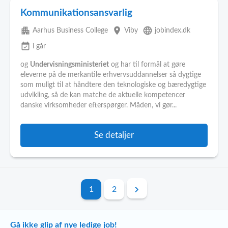
Kommunikationsansvarlig
apartment
place
language
Aarhus Business College
Viby
jobindex.dk
event_available
i går
og
Undervisningsministeriet
og har til formål at gøre
eleverne på de merkantile erhvervsuddannelser så dygtige
som muligt til at håndtere den teknologiske og bæredygtige
udvikling, så de kan matche de aktuelle kompetencer
danske virksomheder efterspørger. Måden, vi gør...
Se detaljer
1
2
Gå ikke glip af nye ledige job!