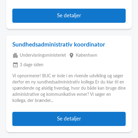
Se detaljer
Sundhedsadministrativ koordinator
apartment
place
Undervisningsministeriet
København
event_available
3 dage siden
Vi opnormerer! BUC er inde i en rivende udvikling og søger
derfor en ny sundhedsadministrativ kollega Er du klar til en
spændende og alsidig hverdag, hvor du både kan bruge dine
administrative og kommunikative evner? Vi søger en
kollega, der brænder...
Se detaljer