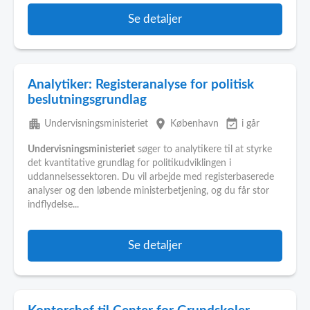
Se detaljer
Analytiker: Registeranalyse for politisk
beslutningsgrundlag
apartment
place
event_available
Undervisningsministeriet
København
i går
Undervisningsministeriet
søger to analytikere til at styrke
det kvantitative grundlag for politikudviklingen i
uddannelsessektoren. Du vil arbejde med registerbaserede
analyser og den løbende ministerbetjening, og du får stor
indflydelse...
Se detaljer