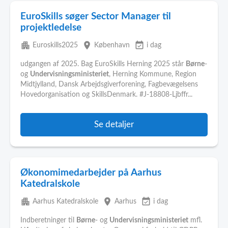
EuroSkills søger Sector Manager til
projektledelse
apartment
place
event_available
Euroskills2025
København
i dag
udgangen af 2025. Bag EuroSkills Herning 2025 står
Børne
-
og
Undervisningsministeriet
, Herning Kommune, Region
Midtjylland, Dansk Arbejdsgiverforening, Fagbevægelsens
Hovedorganisation og SkillsDenmark. #J-18808-Ljbffr...
Se detaljer
Økonomimedarbejder på Aarhus
Katedralskole
apartment
place
event_available
Aarhus Katedralskole
Aarhus
i dag
Indberetninger til
Børne
- og
Undervisningsministeriet
mfl.