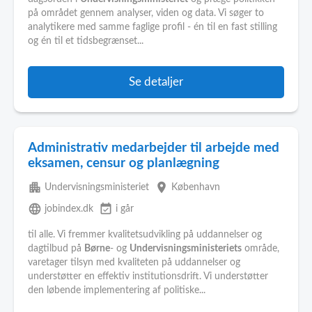
på området gennem analyser, viden og data. Vi søger to
analytikere med samme faglige profil - én til en fast stilling
og én til et tidsbegrænset...
Se detaljer
Administrativ medarbejder til arbejde med
eksamen, censur og planlægning
apartment
place
Undervisningsministeriet
København
language
event_available
jobindex.dk
i går
til alle. Vi fremmer kvalitetsudvikling på uddannelser og
dagtilbud på
Børne
- og
Undervisningsministeriets
område,
varetager tilsyn med kvaliteten på uddannelser og
understøtter en effektiv institutionsdrift. Vi understøtter
den løbende implementering af politiske...