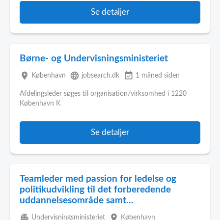
Se detaljer
Børne- og Undervisningsministeriet
place
language
event_available
København
jobsearch.dk
1 måned siden
Afdelingsleder søges til organisation/virksomhed i 1220
København K
Se detaljer
Teamleder med passion for ledelse og
politikudvikling til det forberedende
uddannelsesområde samt...
apartment
place
Undervisningsministeriet
København