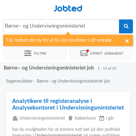
Jobted
Børne– og Undervisningsministeriet
Tip: Indtast din by for at få vist resultater i dit område
Filtre
Opret jobagent
Børne– og Undervisningsministeriet job
Sorter efter
Virksomhed
1 - 15 af 23
Søgeresultater - Børne– og Undervisningsministeriet job
Analytikere til registeranalyse i
Analysekontoret i Undervisningsministeriet
apartment
place
event_available
Undervisningsministeriet
København
i går
har du muligheden for at komme helt tæt på den politiske
dagsorden i
Undervisningsministeriet
og præge politikken