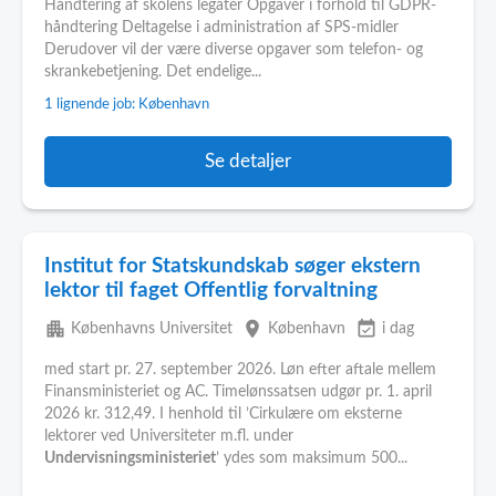
Håndtering af skolens legater Opgaver i forhold til GDPR-
håndtering Deltagelse i administration af SPS-midler
Derudover vil der være diverse opgaver som telefon- og
skrankebetjening. Det endelige...
1 lignende job: København
Se detaljer
Institut for Statskundskab søger ekstern
lektor til faget Offentlig forvaltning
apartment
place
event_available
Københavns Universitet
København
i dag
med start pr. 27. september 2026. Løn efter aftale mellem
Finansministeriet og AC. Timelønssatsen udgør pr. 1. april
2026 kr. 312,49. I henhold til ’Cirkulære om eksterne
lektorer ved Universiteter m.fl. under
Undervisningsministeriet
’ ydes som maksimum 500...